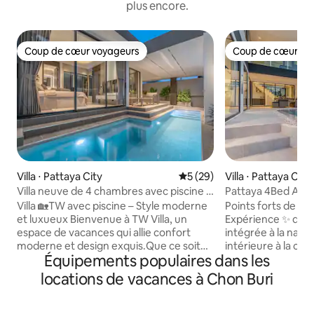
plus encore.
Coup de cœur voyageurs
Coup de cœur vo
Coup de cœur voyageurs
Coup de cœur vo
Villa ⋅ Pattaya City
Évaluation moyenne sur la b
5 (29)
Villa ⋅ Pattaya City
Villa neuve de 4 chambres avec piscine à
Pattaya 4Bed All Ne
Pattaya / Pattaya TW Luxe Stay Pool Villa
piscine neuve de 4
Villa 🏡TW avec piscine – Style moderne
Points forts de la 
de bain à Pattaya
et luxueux Bienvenue à TW Villa, un
Expérience ✨ de lux
espace de vacances qui allie confort
intégrée à la natur
moderne et design exquis.Que ce soit
intérieure à la co
Équipements populaires dans les
pour une réunion de famille ou un
endroit montre le 
rassemblement d'amis, vous pouvez y
exquise. Chambres 🛏 spacieuses et
locations de vacances à Chon Buri
passer un séjour confortable et
confortables – 4 c
inoubliable. ✨ Logement confortable
confortables et une
Villa de plain-pied, surface de
de bain pour assur