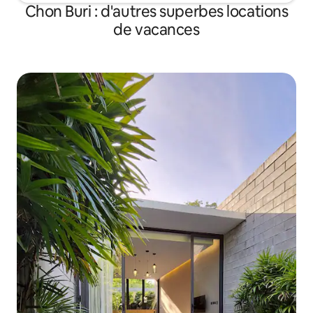
assurer un environnement propre et
Chon Buri : d'autres superbes locations
confortable. Loisirs en🔥 plein air La villa
de vacances
dispose d'un barbecue et d'un grand
espace de rassemblement extérieur,
idéal pour une fête amusante en famille
et entre amis. 📺 Divertissement
Chaque chambre a sa propre télévision,
le salon a une télévision à grand écran, et
toute la maison est couverte par une
connexion Wi-Fi haut débit, apportant
une expérience de divertissement et de
connexion riche et pratique. 🎨 Moderne
La villa a un style de design de luxe
moderne, simple et élégant, alliant
confort et élégance pour rendre vos
vacances plus confortables.