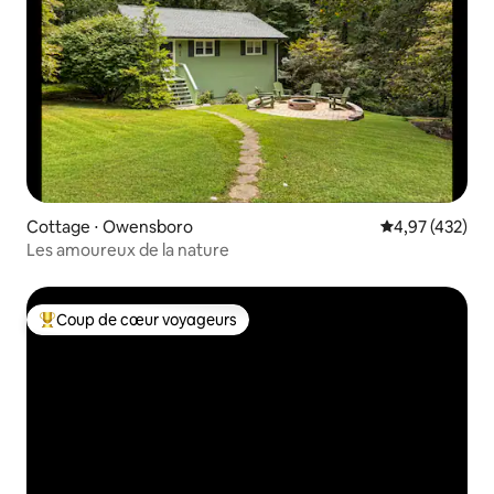
Cottage ⋅ Owensboro
Évaluation moy
4,97 (432)
Les amoureux de la nature
Coup de cœur voyageurs
Coups de cœur voyageurs les plus appréciés