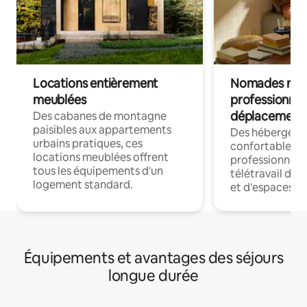
Locations entièrement
Nomades num
meublées
professionnel
déplacement
Des cabanes de montagne
paisibles aux appartements
Des hébergem
urbains pratiques, ces
confortables p
locations meublées offrent
professionnels
tous les équipements d'un
télétravail dis
logement standard.
et d'espaces de
Équipements et avantages des séjours
longue durée