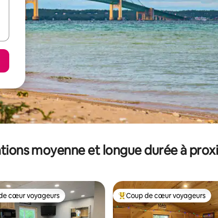
tions moyenne et longue durée à prox
de cœur voyageurs
Coup de cœur voyageurs
 cœur voyageurs les plus appréciés
Coups de cœur voyageurs les p