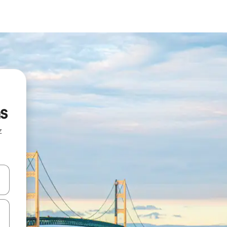
s
z
hes vers le haut et vers le bas pour les parcourir ou en appuyant et en fai