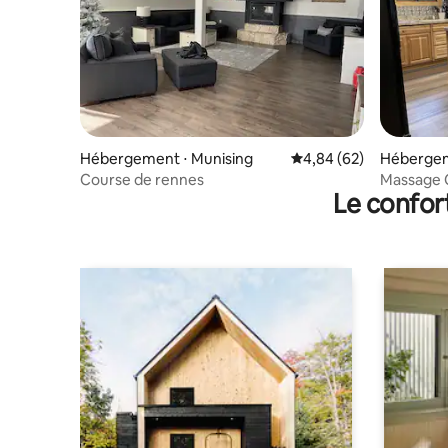
Hébergement ⋅ Munising
Évaluation moyenne sur
4,84 (62)
Hébergem
nship
Course de rennes
Massage C
Le confor
Pictured 