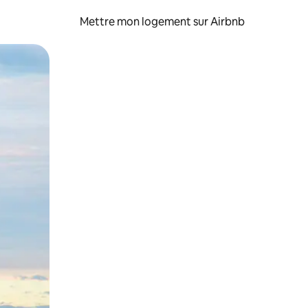
Mettre mon logement sur Airbnb
sant glisser.