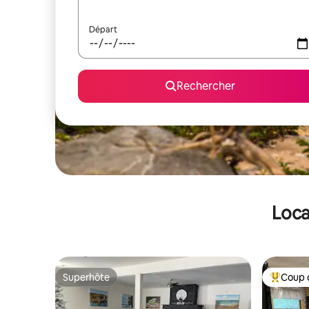
Départ
Rechercher
Loca
Superhôte
Coup 
Superhôte
Coups de