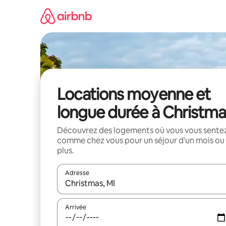
Aller
directement
au
contenu
Locations moyenne et
longue durée à Christma
Découvrez des logements où vous vous sente
comme chez vous pour un séjour d'un mois ou
plus.
Adresse
Lorsque les résultats s'affichent, utilisez les flèc
Arrivée