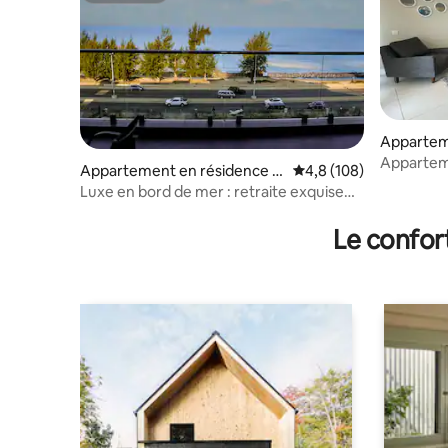
Appartem
Apparteme
Appartement en résidence ⋅
Évaluation moyenne su
4,8 (108)
du soleil
Maputo
Luxe en bord de mer : retraite exquise
au-dessus du centre commercial
Le confor