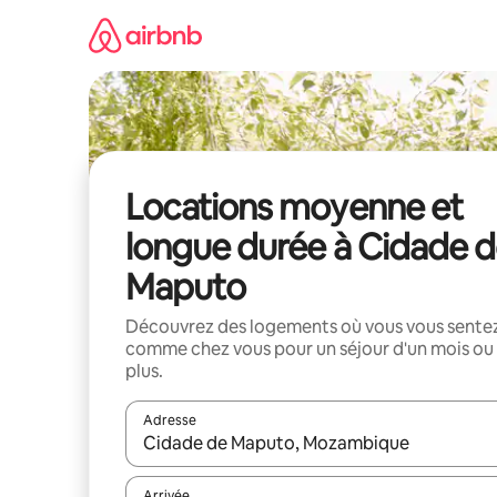
Aller
directement
au
contenu
Locations moyenne et
longue durée à Cidade 
Maputo
Découvrez des logements où vous vous sente
comme chez vous pour un séjour d'un mois ou
plus.
Adresse
Lorsque les résultats s'affichent, utilisez les flèc
Arrivée