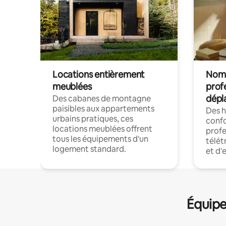
Locations entièrement
Noma
meublées
prof
dépl
Des cabanes de montagne
paisibles aux appartements
Des 
urbains pratiques, ces
confo
locations meublées offrent
profe
tous les équipements d'un
télét
logement standard.
et d'
Équipe