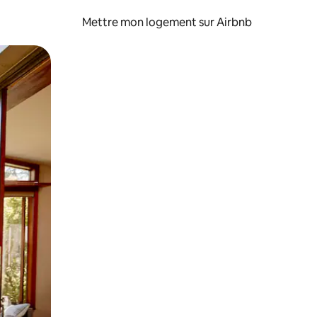
Mettre mon logement sur Airbnb
sant glisser.