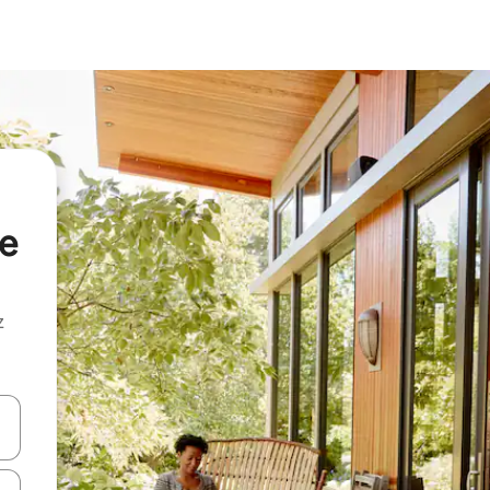
de
z
hes vers le haut et vers le bas pour les parcourir ou en appuyant et en fai