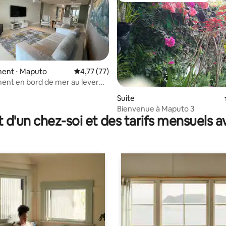
ent ⋅ Maputo
Évaluation moyenne sur la base de 77 comme
4,77 (77)
nt en bord de mer au lever
r la base de 108 commentaires : 4,8 sur 5
Suite
Bienvenue à Maputo 3
t d'un chez-soi et des tarifs mensuels 