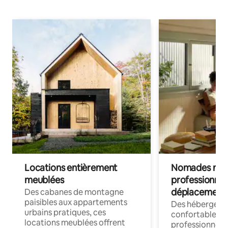
Locations entièrement
Nomades num
meublées
professionnel
déplacement
Des cabanes de montagne
paisibles aux appartements
Des hébergem
urbains pratiques, ces
confortables p
locations meublées offrent
professionnels