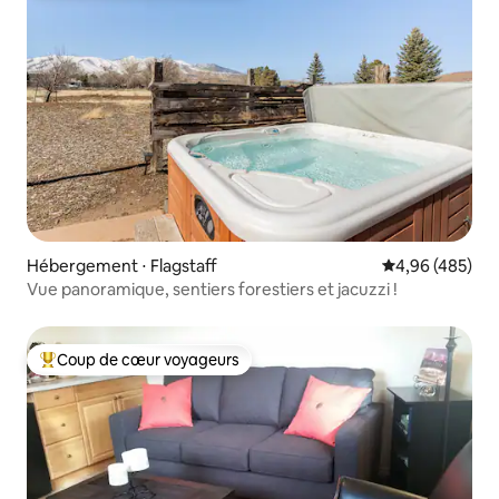
Hébergement ⋅ Flagstaff
Évaluation moy
4,96 (485)
Vue panoramique, sentiers forestiers et jacuzzi !
Coup de cœur voyageurs
Coups de cœur voyageurs les plus appréciés