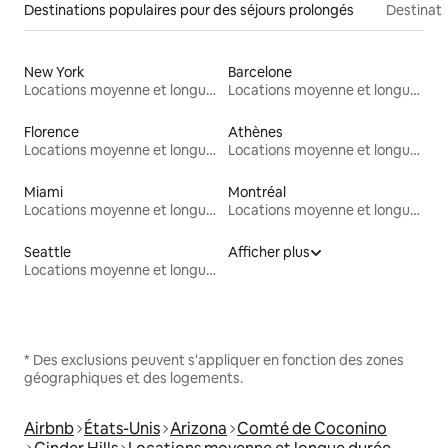
Destinations populaires pour des séjours prolongés
Destinati
New York
Barcelone
Locations moyenne et longue durée
Locations moyenne et longue durée
Florence
Athènes
Locations moyenne et longue durée
Locations moyenne et longue durée
Miami
Montréal
Locations moyenne et longue durée
Locations moyenne et longue durée
Seattle
Afficher plus
Locations moyenne et longue durée
* Des exclusions peuvent s'appliquer en fonction des zones
géographiques et des logements.
Airbnb
États-Unis
Arizona
Comté de Coconino