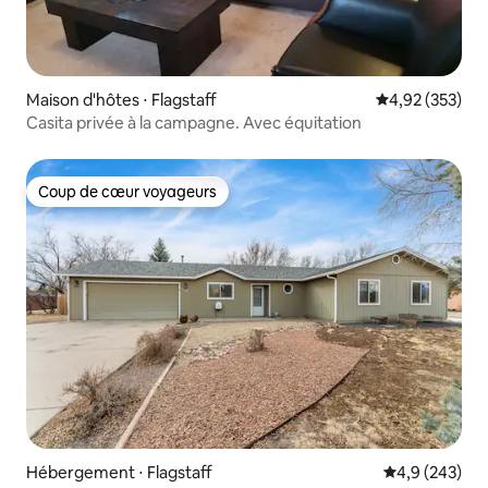
Maison d'hôtes ⋅ Flagstaff
Évaluation moy
4,92 (353)
Casita privée à la campagne. Avec équitation
Coup de cœur voyageurs
Coup de cœur voyageurs
Hébergement ⋅ Flagstaff
Évaluation mo
4,9 (243)