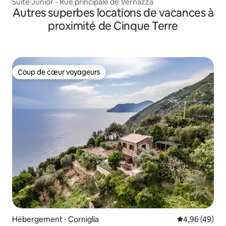
Suite Junior - Rue principale de Vernazza
Autres superbes locations de vacances à
proximité de Cinque Terre
Coup de cœur voyageurs
Coup de cœur voyageurs
Hébergement ⋅ Corniglia
Évaluation mo
4,96 (49)