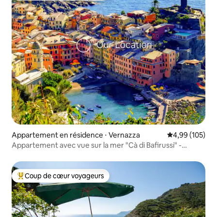
Appartement en résidence ⋅ Vernazza
Évaluation moy
4,99 (105)
Appartement avec vue sur la mer "Cà di Bafirussi" -
Vernazza
Coup de cœur voyageurs
Coups de cœur voyageurs les plus appréciés