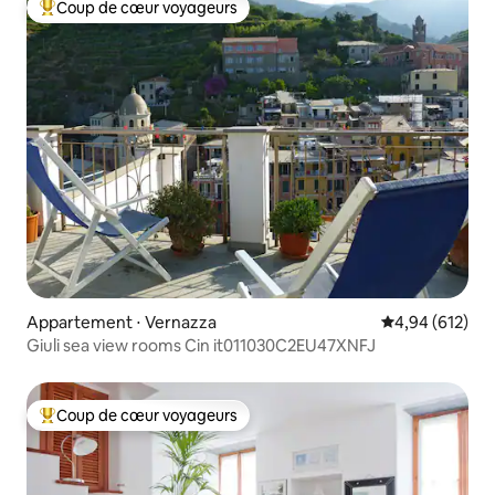
Coup de cœur voyageurs
Coups de cœur voyageurs les plus appréciés
Appartement ⋅ Vernazza
Évaluation moy
4,94 (612)
Giuli sea view rooms Cin it011030C2EU47XNFJ
Coup de cœur voyageurs
Coups de cœur voyageurs les plus appréciés