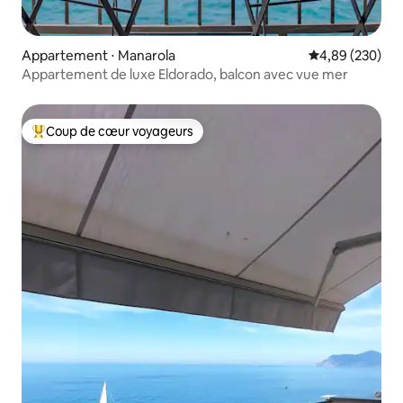
Appartement ⋅ Manarola
Évaluation moy
4,89 (230)
Appartement de luxe Eldorado, balcon avec vue mer
Coup de cœur voyageurs
Coups de cœur voyageurs les plus appréciés