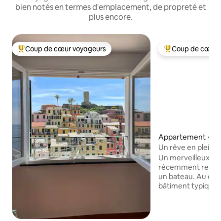
bien notés en termes d'emplacement, de propreté et
plus encore.
Coup de cœur voyageurs
Coup de cœur 
Coups de cœur voyageurs les plus appréciés
Coups de cœur vo
Appartement ⋅ Ve
Un rêve en plein
Vernazza
Un merveilleux a
récemment restaur
un bateau. Au der
bâtiment typique d
compose d'une cui
chambres, d'une s
douche et machine