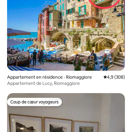
Appartement en résidence ⋅ Riomaggiore
Évaluation mo
4,9 (308)
Appartement de Lucy, Riomaggiore
Coup de cœur voyageurs
Coup de cœur voyageurs