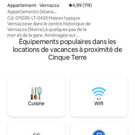
balcon avec vue s
Appartement ⋅ Vernazza
Évaluation moyenne sur la base 
4,99 (119)
admirer la mer de
Appartamento Gitana
L'appartement est 
(Cod.Cin :it011030C2WJVLCW4B)
Cd. 011030-LT-0433 Maison typique
de la plage, de la 
Vernazzese dans le centre historique de
randonnée. Si vou
Vernazza (5terre),à quelques pas de la
nous fournissons 
mer et de la gare. Aménagée sur
sera verrouillée)p
Équipements populaires dans les
3 étages entièrement rénovée en
deux chambres. cod
mai 2024. Elle dispose d’une cuisine à
0397
locations de vacances à proximité de
induction entièrement équipée, d’un
Cinque Terre
four à micro-ondes, d’un réfrigérateur,
de 2 salles de bains, de 3 chambres (une
double, une simple et une autre
chambre avec un canapé-lit simple),
d’une terrasse avec table et chaises
donnant sur l’intérieur, d’une grande
fenêtre donnant sur la mer, du Wi-Fi et
de la climatisation dans toutes les
Cuisine
Wifi
chambres.