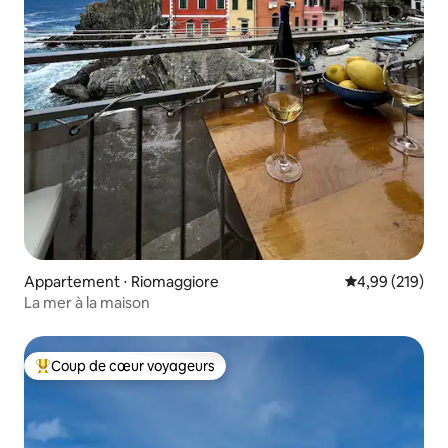
Appartement ⋅ Riomaggiore
Évaluation moy
4,99 (219)
La mer à la maison
Coup de cœur voyageurs
Coups de cœur voyageurs les plus appréciés