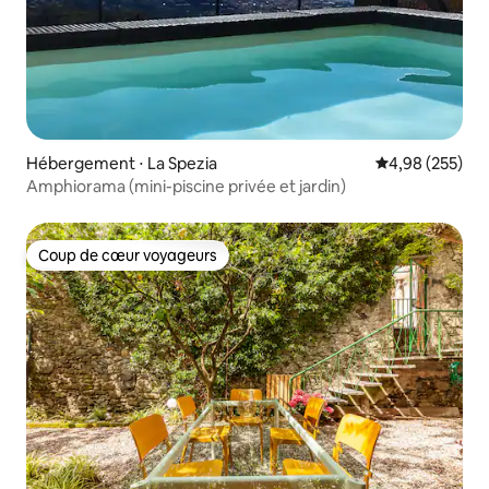
Hébergement ⋅ La Spezia
Évaluation moy
4,98 (255)
Amphiorama (mini-piscine privée et jardin)
Coup de cœur voyageurs
Coup de cœur voyageurs