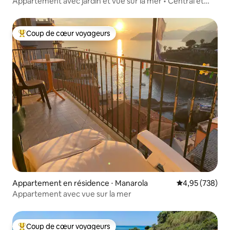
Appartement avec jardin et vue sur la mer • Central et
paisible.
Coup de cœur voyageurs
Coups de cœur voyageurs les plus appréciés
Appartement en résidence ⋅ Manarola
Évaluation moy
4,95 (738)
Appartement avec vue sur la mer
Coup de cœur voyageurs