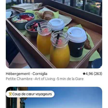
Hébergement ⋅ Corniglia
Évaluation moy
4,96 (263)
Petite Chambre -Art of Living -5 min de la Gare
Coup de cœur voyageurs
Coups de cœur voyageurs les plus appréciés