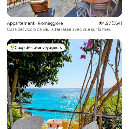
Appartement ⋅ Riomaggiore
Évaluation moy
4,97 (364)
Casa del vicolo da Giulia.Terrasse avec vue sur la mer.
Coup de cœur voyageurs
Coups de cœur voyageurs les plus appréciés