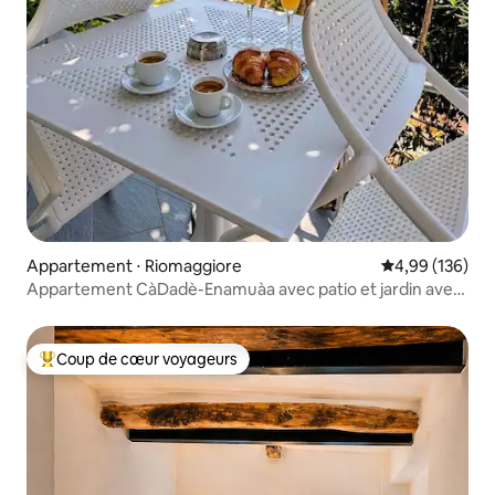
Appartement ⋅ Riomaggiore
Évaluation moy
4,99 (136)
Appartement CàDadè-Enamuàa avec patio et jardin avec
vue sur la mer
Coup de cœur voyageurs
Coups de cœur voyageurs les plus appréciés