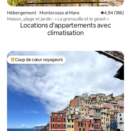
Hébergement ⋅ Monterosso al Mare
Évaluation moy
4,94 (186)
Maison, plage et jardin : « La grenouille et le géant »
Locations d'appartements avec
climatisation
Coup de cœur voyageurs
Coups de cœur voyageurs les plus appréciés