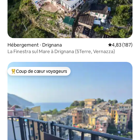
Hébergement ⋅ Drignana
Évaluation moy
4,83 (187)
La Finestra sul Mare à Drignana (5Terre, Vernazza)
Coup de cœur voyageurs
Coups de cœur voyageurs les plus appréciés