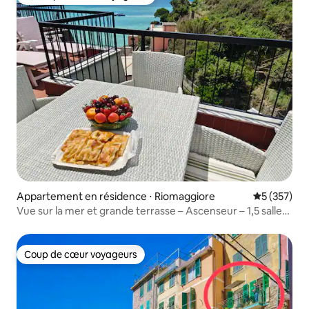
Coups de cœur voyageurs les plus appréciés
Appartement en résidence ⋅ Riomaggiore
Évaluation 
5 (357)
Vue sur la mer et grande terrasse – Ascenseur – 1,5 salle
de bain
Coup de cœur voyageurs
Coup de cœur voyageurs