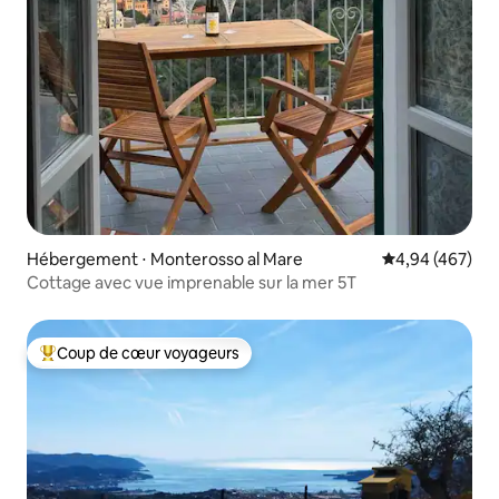
Hébergement ⋅ Monterosso al Mare
Évaluation moy
4,94 (467)
Cottage avec vue imprenable sur la mer 5T
Coup de cœur voyageurs
Coups de cœur voyageurs les plus appréciés