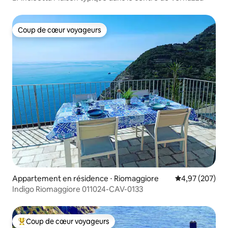
Coup de cœur voyageurs
Coup de cœur voyageurs
Appartement en résidence ⋅ Riomaggiore
Évaluation moy
4,97 (207)
Indigo Riomaggiore 011024-CAV-0133
Coup de cœur voyageurs
Coups de cœur voyageurs les plus appréciés