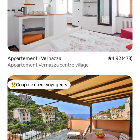
Appartement ⋅ Vernazza
Évaluation moy
4,92 (473)
Appartement Vernazza centre village
Coup de cœur voyageurs
Coups de cœur voyageurs les plus appréciés