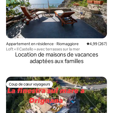
Appartement en résidence ⋅ Riomaggiore
Évaluation moy
4,99 (267)
Loft « Il Castello » avec terrasses sur la mer
Location de maisons de vacances
adaptées aux familles
Coup de cœur voyageurs
Coup de cœur voyageurs