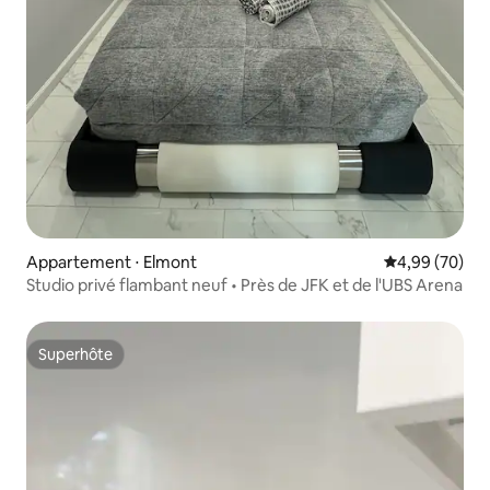
Appartement ⋅ Elmont
Évaluation mo
4,99 (70)
Studio privé flambant neuf • Près de JFK et de l'UBS Arena
Superhôte
Superhôte