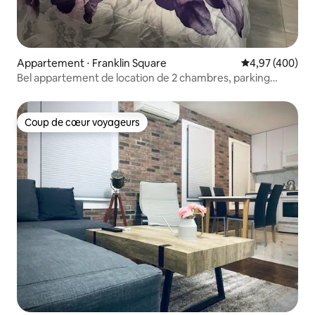
Appartement ⋅ Franklin Square
Évaluation moy
4,97 (400)
Bel appartement de location de 2 chambres, parking
gratuit dans la rue.
Coup de cœur voyageurs
Coup de cœur voyageurs