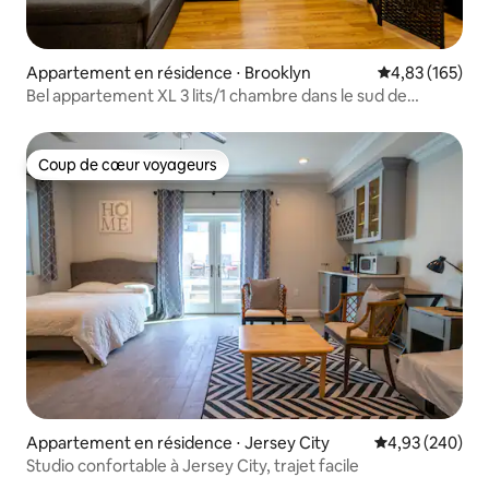
Appartement en résidence ⋅ Brooklyn
Évaluation moy
4,83 (165)
Bel appartement XL 3 lits/1 chambre dans le sud de
Brooklyn !
Coup de cœur voyageurs
Coup de cœur voyageurs
Appartement en résidence ⋅ Jersey City
Évaluation moy
4,93 (240)
Studio confortable à Jersey City, trajet facile