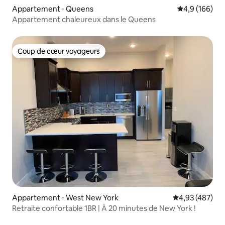
Appartement ⋅ Queens
Évaluation mo
4,9 (166)
Appartement chaleureux dans le Queens
Coup de cœur voyageurs
Coup de cœur voyageurs
Appartement ⋅ West New York
Évaluation moy
4,93 (487)
Retraite confortable 1BR | À 20 minutes de New York !