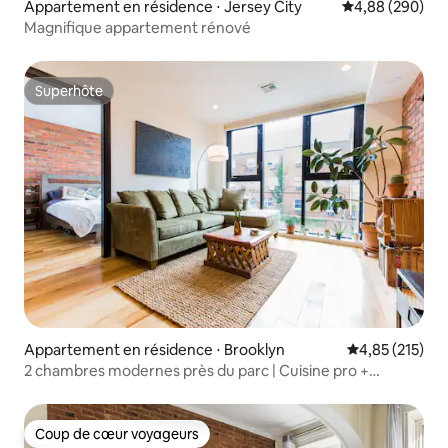
Appartement en résidence ⋅ Jersey City
Évaluation moy
4,88 (290)
Magnifique appartement rénové
Superhôte
Superhôte
Appartement en résidence ⋅ Brooklyn
Évaluation moy
4,85 (215)
2 chambres modernes près du parc | Cuisine pro +
douche vapeur
Coup de cœur voyageurs
Coup de cœur voyageurs