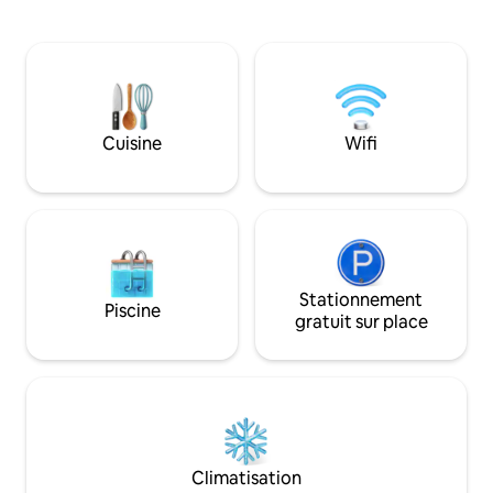
ouverte 24h/24, et
Acres Common/Mall À 12 minutes du 🚕
pied. Laverie à 2 m
Resort World Casino 30 minutes en LIRR
Commodité de tran
jusqu'à Penn Station 🚆 À 5 min en
situés au coin, à 
voiture des principales autoroutes
7 Train, à 10 minu
et de Citifield et 
Cuisine
Wifi
Stationnement
Piscine
gratuit sur place
Climatisation