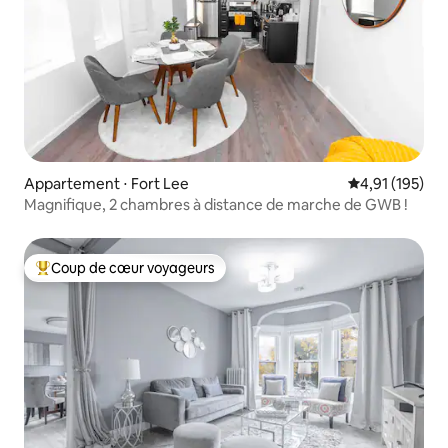
Appartement ⋅ Fort Lee
Évaluation moy
4,91 (195)
Magnifique, 2 chambres à distance de marche de GWB !
Coup de cœur voyageurs
Coups de cœur voyageurs les plus appréciés