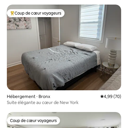
Coup de cœur voyageurs
Coups de cœur voyageurs les plus appréciés
Hébergement ⋅ Bronx
Évaluation mo
4,99 (70)
Suite élégante au cœur de New York
Coup de cœur voyageurs
Coup de cœur voyageurs