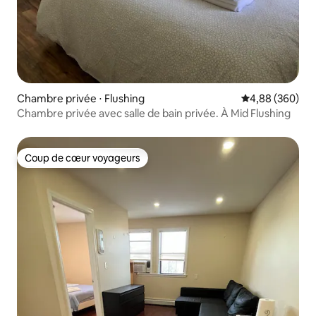
Chambre privée ⋅ Flushing
Évaluation moy
4,88 (360)
Chambre privée avec salle de bain privée. À Mid Flushing
Coup de cœur voyageurs
Coup de cœur voyageurs