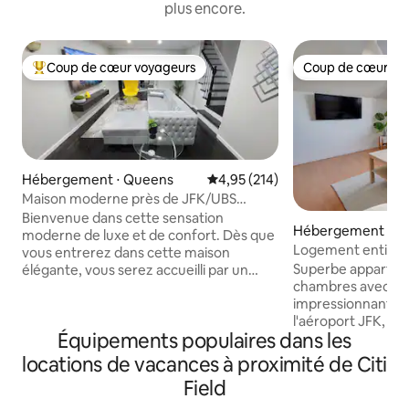
plus encore.
Coup de cœur voyageurs
Coup de cœur vo
Coups de cœur voyageurs les plus appréciés
Coup de cœur vo
Hébergement ⋅ Queens
Évaluation moyenne sur la base 
4,95 (214)
Maison moderne près de JFK/UBS
Arena/Casino
Bienvenue dans cette sensation
Hébergement ⋅ Q
moderne de luxe et de confort. Dès que
Logement entier 
vous entrerez dans cette maison
7Train Citifield, N
Superbe appartem
élégante, vous serez accueilli par un
chambres avec une
espace de vie très moderne mais
impressionnante !
confortable avec une cuisine
l'aéroport JFK, de C
entièrement équipée avec des appareils
Équipements populaires dans les
L'emplacement est
en acier inoxydable (cuisinière,
marche des bus Q6
réfrigérateur et micro-ondes). Autres
locations de vacances à proximité de Citi
mènent au centre-
remarques À 10 minutes en voiture de
Field
le train 7. Nombreux restaurants autour
JFK ✈️ À 8 minutes en voiture de l'UBS
du quartier, super
Arena. À 5 min en voiture de Green