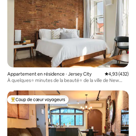
Appartement en résidence ⋅ Jersey City
Évaluation moy
4,93 (432)
À quelques⭐ minutes de la beauté⭐ de la ville de New
York | PARKING GRATUIT
Coup de cœur voyageurs
Coups de cœur voyageurs les plus appréciés