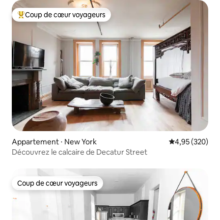
Coup de cœur voyageurs
Coups de cœur voyageurs les plus appréciés
Appartement ⋅ New York
Évaluation moy
4,95 (320)
Découvrez le calcaire de Decatur Street
Coup de cœur voyageurs
Coup de cœur voyageurs