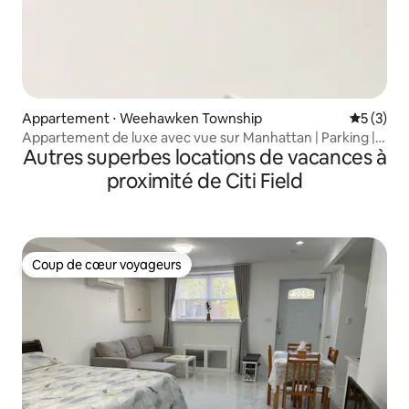
Appartement ⋅ Weehawken Township
Évaluatio
5 (3)
Appartement de luxe avec vue sur Manhattan | Parking |
Autres superbes locations de vacances à
À 10 minutes de New York
proximité de Citi Field
Coup de cœur voyageurs
Coup de cœur voyageurs