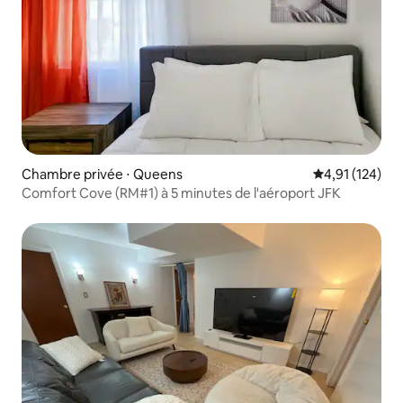
Chambre privée ⋅ Queens
Évaluation moy
4,91 (124)
Comfort Cove (RM#1) à 5 minutes de l'aéroport JFK