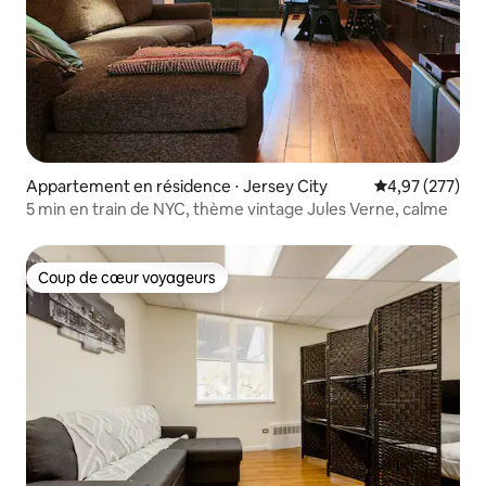
Appartement en résidence ⋅ Jersey City
Évaluation moy
4,97 (277)
5 min en train de NYC, thème vintage Jules Verne, calme
Coup de cœur voyageurs
Coup de cœur voyageurs