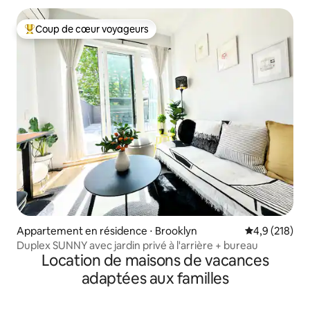
Coup de cœur voyageurs
Coups de cœur voyageurs les plus appréciés
Appartement en résidence ⋅ Brooklyn
Évaluation mo
4,9 (218)
Duplex SUNNY avec jardin privé à l'arrière + bureau
Location de maisons de vacances
adaptées aux familles