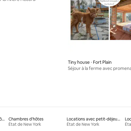
Tiny house ⋅ Fort Plain
Séjour à la ferme avec promen
alpaga incluse @ The Stead
Locations en complexes hôteliers
Chambres d'hôtes
Locations avec petit-déjeuner
Lo
État de New York
État de New York
Éta