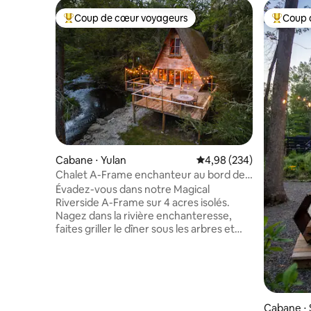
Coup de cœur voyageurs
Coup 
Coups de cœur voyageurs les plus appréciés
Coups de
Cabane ⋅ Yulan
Évaluation moyenne sur 
4,98 (234)
Chalet A-Frame enchanteur au bord de
la rivière|Foyer extérieur|Forêt magique
Évadez-vous dans notre Magical
Riverside A-Frame sur 4 acres isolés.
Nagez dans la rivière enchanteresse,
faites griller le dîner sous les arbres et
rassemblez-vous autour du foyer sous
des guirlandes lumineuses scintillantes et
un ciel parsemé d'étoiles infinies.
Observez les cerfs, les aigles et les
lucioles en vous détendant dans ce
chalet confortable de 2 chambres.
Cabane ⋅ 