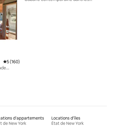
montagnes Catskill
Évaluation moyenne sur la base de 160 commentaires : 5 sur 5
5 (160)
ade
cations d'appartements
Locations d'îles
t de New York
État de New York