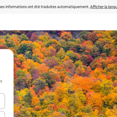
nes informations ont été traduites automatiquement. 
Afficher la lang
es
hes vers le haut et vers le bas pour les parcourir ou en appuyant et en fai