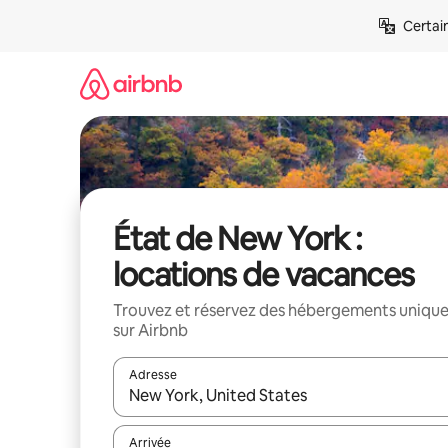
Aller
Certai
directement
au
contenu
État de New York :
locations de vacances
Trouvez et réservez des hébergements uniqu
sur Airbnb
Adresse
Lorsque les résultats s'affichent, utilisez les flèc
Arrivée