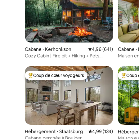
Cabane ⋅ Kerhonkson
Évaluation moyenne sur 
4,96 (641)
Cabane ⋅ 
Cozy Cabin | Fire pit + Hiking + Pets
Maison en
Welcome
vue spect
Coup de cœur voyageurs
Coup 
Coups de cœur voyageurs les plus appréciés
Coups de
Hébergement ⋅ Staatsburg
Évaluation moyenne sur 
4,99 (134)
Hébergem
Cabane perchée à Boulder
Maison sur