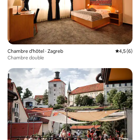
Chambre d'hôtel ⋅ Zagreb
Évaluation 
4,5 (6)
Chambre double