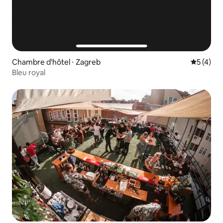
Chambre d'hôtel ⋅ Zagreb
Évaluatio
5 (4)
Bleu royal