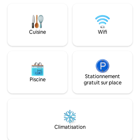
rafraîchissante au 
d'une bouilloire électrique, de salles de
d'été. La réceptio
bains privées, d'une douche avec articles
jours à partir de 00:24h Le p
de toilette gratuits. Certaines chambres
trouve juste devan
comprennent un balcon. Un personnel
supplément de 10 
de réception est disponible 24h/24. Le
Cuisine
Wifi
centre de Zagreb et l'aéroport est situé
à 15 minutes en voiture. Stationnement
gratuit.
Stationnement
Piscine
gratuit sur place
Climatisation