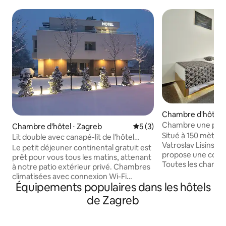
Chambre d'hôtel ⋅
Chambre une per
Chambre d'hôtel ⋅ Zagreb
Évaluation moyenne sur la 
5 (3)
Situé à 150 mètres 
Lit double avec canapé-lit de l'hôtel
Vatroslav Lisinski,
Magdalena
Le petit déjeuner continental gratuit est
propose une conne
prêt pour vous tous les matins, attenant
Toutes les chambre
à notre patio extérieur privé. Chambres
climatisées et c
climatisées avec connexion Wi-Fi
télévision à écran 
Équipements populaires dans les hôtels
gratuite, situées à l'entrée sud-ouest de
Chacune est équip
Zagreb sur l'E65 HW, à 2,5 km de
de Zagreb
comprenant une do
l'aréna/centre commercial de Zagreb.
de toilette gratui
Toutes les chambres disposent d'une
peuvent profiter 
télévision à écran plat, d'un bureau,