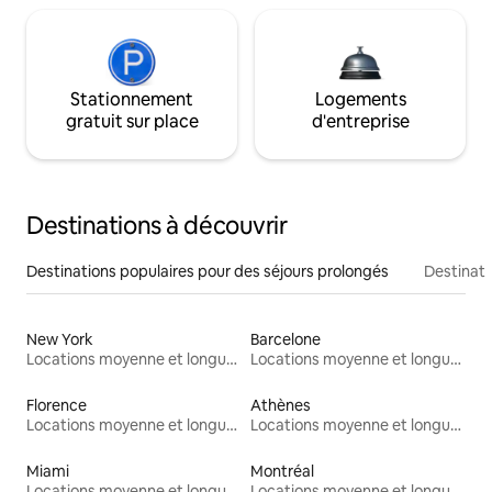
Stationnement
Logements
gratuit sur place
d'entreprise
Destinations à découvrir
Destinations populaires pour des séjours prolongés
Destinati
New York
Barcelone
Locations moyenne et longue durée
Locations moyenne et longue durée
Florence
Athènes
Locations moyenne et longue durée
Locations moyenne et longue durée
Miami
Montréal
Locations moyenne et longue durée
Locations moyenne et longue durée