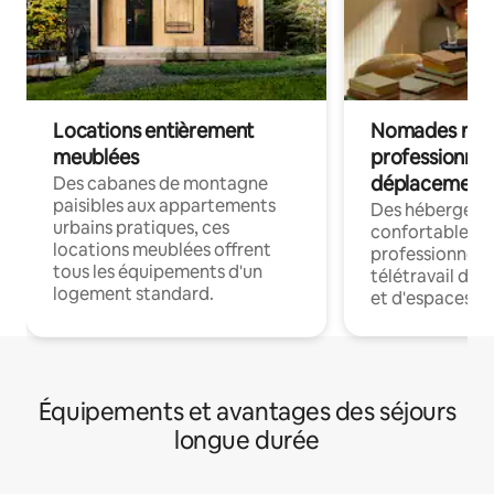
Locations entièrement
Nomades num
meublées
professionnel
déplacement
Des cabanes de montagne
paisibles aux appartements
Des hébergem
urbains pratiques, ces
confortables p
locations meublées offrent
professionnels
tous les équipements d'un
télétravail dis
logement standard.
et d'espaces de
Équipements et avantages des séjours
longue durée