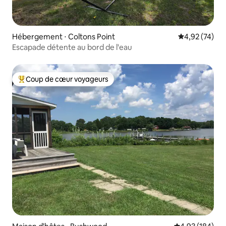
Hébergement ⋅ Coltons Point
Évaluation mo
4,92 (74)
Escapade détente au bord de l'eau
Coup de cœur voyageurs
Coups de cœur voyageurs les plus appréciés