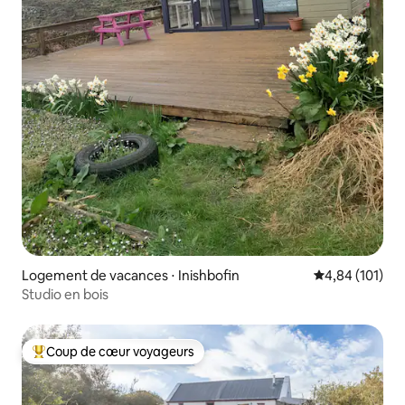
Logement de vacances ⋅ Inishbofin
Évaluation moy
4,84 (101)
Studio en bois
Coup de cœur voyageurs
Coups de cœur voyageurs les plus appréciés