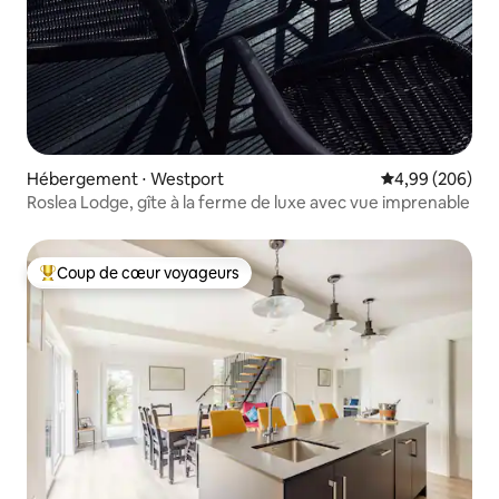
Hébergement ⋅ Westport
Évaluation moy
4,99 (206)
Roslea Lodge, gîte à la ferme de luxe avec vue imprenable
Coup de cœur voyageurs
Coups de cœur voyageurs les plus appréciés