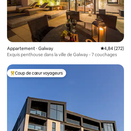
Appartement ⋅ Galway
Évaluation moy
4,84 (272)
Exquis penthouse dans la ville de Galway - 7 couchages
Coup de cœur voyageurs
Coups de cœur voyageurs les plus appréciés