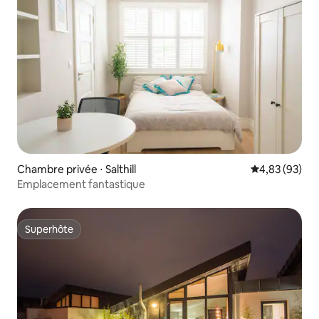
Chambre privée ⋅ Salthill
Évaluation mo
4,83 (93)
Emplacement fantastique
Superhôte
Superhôte