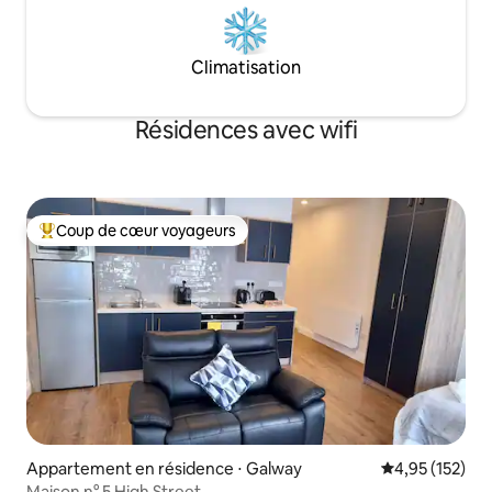
Climatisation
Résidences avec wifi
Coup de cœur voyageurs
Coups de cœur voyageurs les plus appréciés
Appartement en résidence ⋅ Galway
Évaluation moy
4,95 (152)
Maison n° 5 High Street