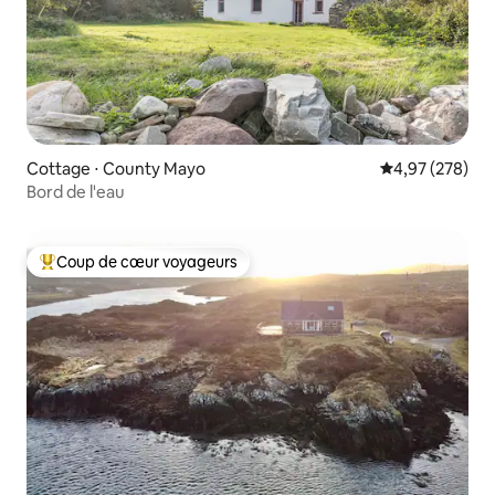
Cottage ⋅ County Mayo
Évaluation moy
4,97 (278)
Bord de l'eau
Coup de cœur voyageurs
Coups de cœur voyageurs les plus appréciés