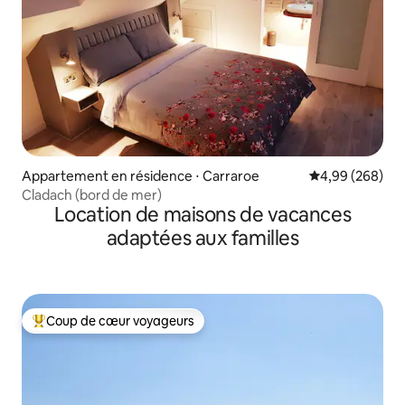
Appartement en résidence ⋅ Carraroe
Évaluation moy
4,99 (268)
Cladach (bord de mer)
Location de maisons de vacances
adaptées aux familles
Coup de cœur voyageurs
Coups de cœur voyageurs les plus appréciés