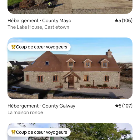
Hébergement ⋅ County Mayo
Évaluation 
5 (106)
The Lake House, Castletown
Coup de cœur voyageurs
Coups de cœur voyageurs les plus appréciés
Hébergement ⋅ County Galway
Évaluation 
5 (107)
La maison ronde
Coup de cœur voyageurs
Coups de cœur voyageurs les plus appréciés