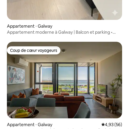
Appartement ⋅ Galway
Appartement moderne à Galway | Balcon et parking •
5 places
Coup de cœur voyageurs
Coup de cœur voyageurs
Appartement ⋅ Galway
Évaluation mo
4,93 (56)