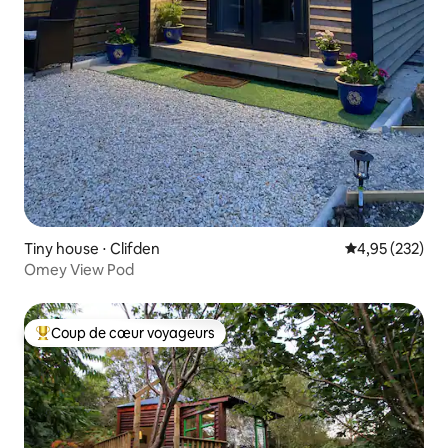
Tiny house ⋅ Clifden
Évaluation moy
4,95 (232)
Omey View Pod
Coup de cœur voyageurs
Coups de cœur voyageurs les plus appréciés