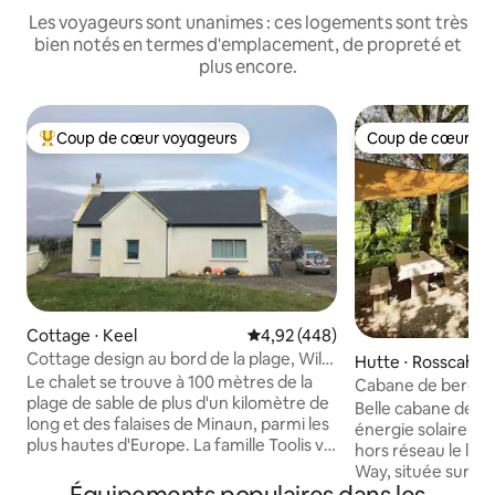
Les voyageurs sont unanimes : ces logements sont très
bien notés en termes d'emplacement, de propreté et
plus encore.
Coup de cœur voyageurs
Coup de cœur vo
Coups de cœur voyageurs les plus appréciés
Coup de cœur vo
Cottage ⋅ Keel
Évaluation moyenne sur la base 
4,92 (448)
Cottage design au bord de la plage, Wild
Hutte ⋅ Rosscahill
Atlantic Way
Le chalet se trouve à 100 mètres de la
Cabane de berger 
plage de sable de plus d'un kilomètre de
avec jacuzzi
Belle cabane de b
long et des falaises de Minaun, parmi les
énergie solaire p
plus hautes d'Europe. La famille Toolis vit
hors réseau le long
ici depuis plus de 400 ans. Le village de
Way, située sur de
pierre désert de Dookinella se trouve
Connemara, à 20 mi