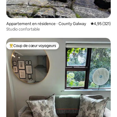
Appartement en résidence ⋅ County Galway
Évaluation moy
4,95 (321)
Studio confortable
Coup de cœur voyageurs
Coups de cœur voyageurs les plus appréciés