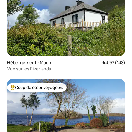
Hébergement ⋅ Maum
Évaluation moy
4,97 (143)
Vue sur les Riverlands
Coup de cœur voyageurs
Coups de cœur voyageurs les plus appréciés