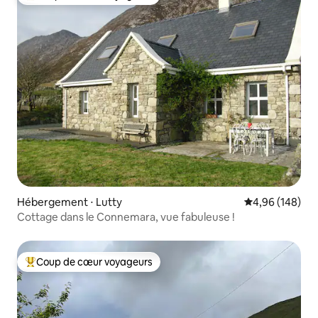
Coups de cœur voyageurs les plus appréciés
Hébergement ⋅ Lutty
Évaluation moy
4,96 (148)
Cottage dans le Connemara, vue fabuleuse !
Coup de cœur voyageurs
Coups de cœur voyageurs les plus appréciés