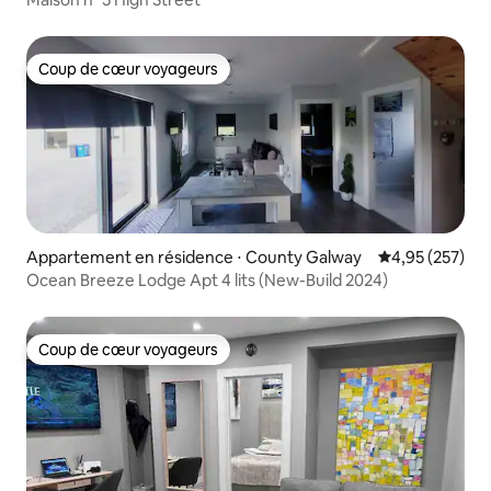
Coup de cœur voyageurs
Coup de cœur voyageurs
Appartement en résidence ⋅ County Galway
Évaluation moy
4,95 (257)
Ocean Breeze Lodge Apt 4 lits (New-Build 2024)
Coup de cœur voyageurs
Coup de cœur voyageurs