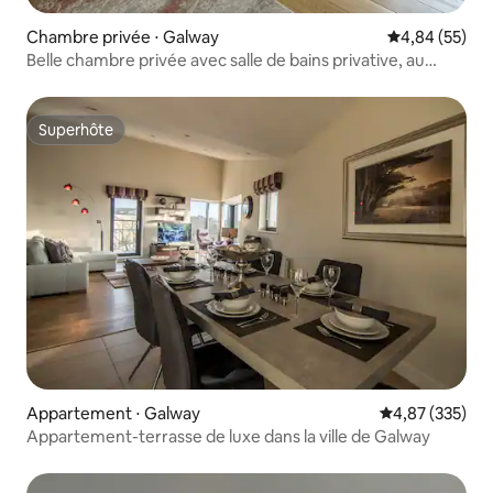
Chambre privée ⋅ Galway
Évaluation mo
4,84 (55)
Belle chambre privée avec salle de bains privative, au
cœur de Galway
Superhôte
Superhôte
Appartement ⋅ Galway
Évaluation moy
4,87 (335)
Appartement-terrasse de luxe dans la ville de Galway