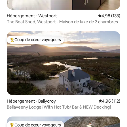
Hébergement ⋅ Westport
Évaluation moy
4,98 (133)
The Boat Shed, Westport - Maison de luxe de 3 chambres
Coup de cœur voyageurs
Coups de cœur voyageurs les plus appréciés
Hébergement ⋅ Ballycroy
Évaluation moy
4,96 (112)
Bellaveeny Lodge {With Hot Tub/ Bar & NEW Decking}
Coup de cœur voyageurs