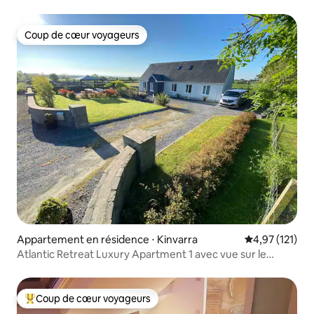
mezzanine
Coup de cœur voyageurs
Coup de cœur voyageurs
Appartement en résidence ⋅ Kinvarra
Évaluation moy
4,97 (121)
Atlantic Retreat Luxury Apartment 1 avec vue sur le
Burren
Coup de cœur voyageurs
Coups de cœur voyageurs les plus appréciés