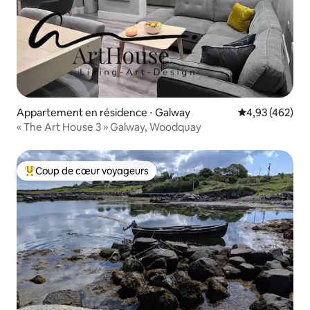
Appartement en résidence ⋅ Galway
Évaluation moy
4,93 (462)
« The Art House 3 » Galway, Woodquay
Coup de cœur voyageurs
Coups de cœur voyageurs les plus appréciés