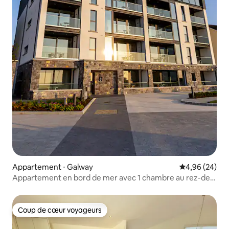
Appartement ⋅ Galway
Évaluation mo
4,96 (24)
Appartement en bord de mer avec 1 chambre au rez-de-
chaussée
Coup de cœur voyageurs
Coup de cœur voyageurs