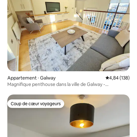
Appartement ⋅ Galway
Évaluation moy
4,84 (138)
Magnifique penthouse dans la ville de Galway -
5 voyageurs
Coup de cœur voyageurs
Coup de cœur voyageurs