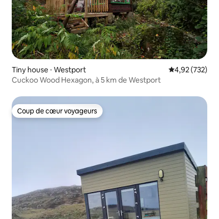
Tiny house ⋅ Westport
Évaluation moy
4,92 (732)
Cuckoo Wood Hexagon, à 5 km de Westport
Coup de cœur voyageurs
Coup de cœur voyageurs