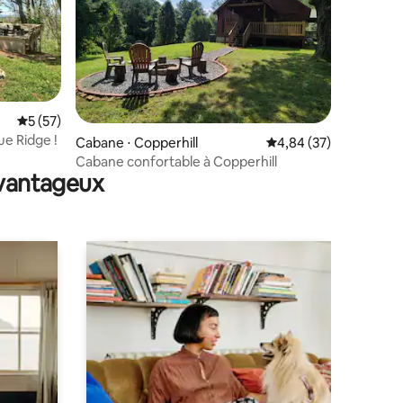
Évaluation moyenne sur la base de 57 commentaires : 5 sur 5
5 (57)
taires : 4,98 sur 5
ue Ridge !
Cabane ⋅ Copperhill
Évaluation moyenne su
4,84 (37)
Cabane confortable à Copperhill
avantageux