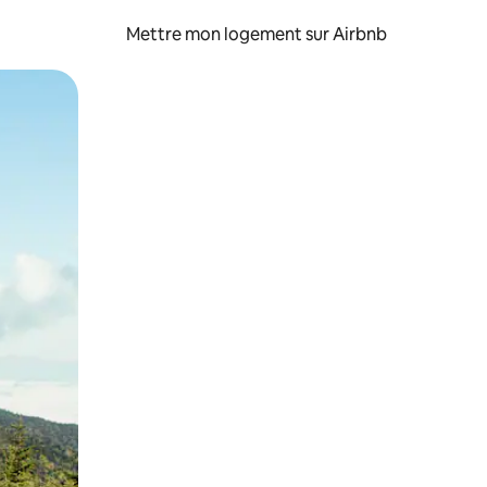
Mettre mon logement sur Airbnb
sant glisser.