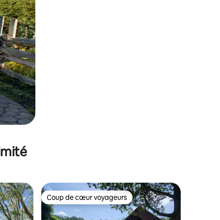
imité
Coup de cœur voyageurs
lus appréciés
Coup de cœur voyageurs