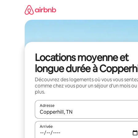
Aller
directement
au
contenu
Locations moyenne et
longue durée à Copperhi
Découvrez des logements où vous vous sente
comme chez vous pour un séjour d'un mois ou
plus.
Adresse
Lorsque les résultats s'affichent, utilisez les flèc
Arrivée