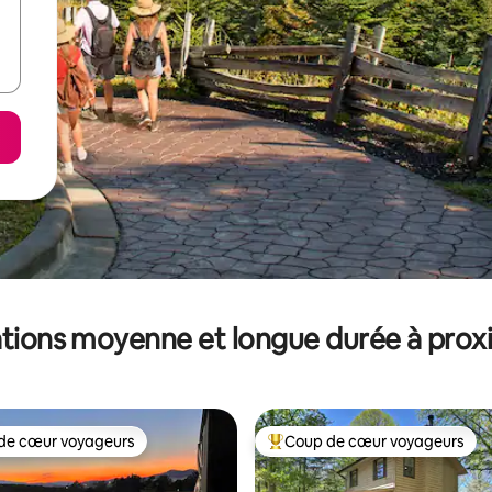
tions moyenne et longue durée à prox
de cœur voyageurs
Coup de cœur voyageurs
 cœur voyageurs les plus appréciés
Coups de cœur voyageurs les p