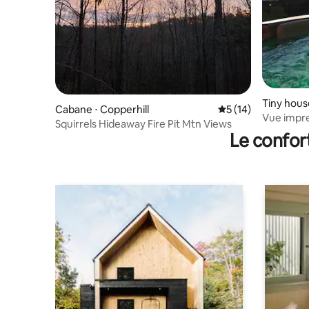
Tiny hous
Cabane ⋅ Copperhill
Évaluation moyenne
5 (14)
Vue impre
Squirrels Hideaway Fire Pit Mtn Views
montagn
Le confor