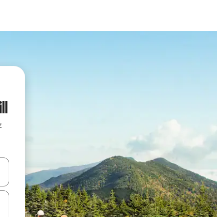
ll
z
hes vers le haut et vers le bas pour les parcourir ou en appuyant et en fai