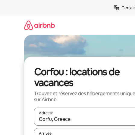
Aller
Certai
directement
au
contenu
Corfou : locations de
vacances
Trouvez et réservez des hébergements uniqu
sur Airbnb
Adresse
Lorsque les résultats s'affichent, utilisez les flèc
Arrivée