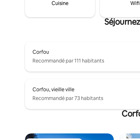
contact a
Cuisine
Wifi
système de sommeil à 3 couches de
expérienc
Cocomat.
Année de 
Séjournez
Corfou
Recommandé par 111 habitants
Corfou, vieille ville
Recommandé par 73 habitants
Corf