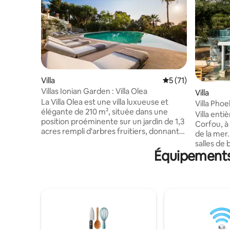
Villa
Évaluation moyenne
5 (71)
Villas Ionian Garden : Villa Olea
Villa
La Villa Olea est une villa luxueuse et
Villa Pho
élégante de 210 m², située dans une
Villa enti
position proéminente sur un jardin de 1,3
Corfou, à
acres rempli d'arbres fruitiers, donnant
de la mer.
sur la mer, avec une terrasse pavée de
salles de 
pierre de 350 m² s'étendant devant elle,
Équipements 
cheminée 
un jardin « secret » avec une vue
mer et la
imprenable sur la mer et une piscine
matériaux
privée à débordement de 50 m². Un
esthétiqu
excellent choix pour ceux qui cherchent
moderne, 
à se faire plaisir avec un moment de
main et d
qualité paisible pendant leurs vacances.
tranquilli
Villa Olea peut accueillir 10 personnes+
toutes les
Toutes les chambres disposent du