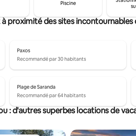
Stationn
vec la nature offrent une
Piscine
yachts à l'avant.
su
e de détente authentique.
construction : août 2025.
 à proximité des sites incontournables
Paxos
Recommandé par 30 habitants
Plage de Saranda
Recommandé par 64 habitants
ou : d'autres superbes locations de vac