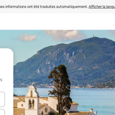
nes informations ont été traduites automatiquement. 
Afficher la lang
es
hes vers le haut et vers le bas pour les parcourir ou en appuyant et en fai