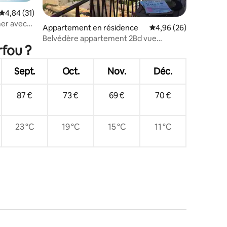
Évaluation moyenne sur la base de 31 commentaires : 4,84 sur 5
4,84 (31)
mmentaires : 5 sur 5
mer avec
Appartement en résidence
Évaluation moyenne su
4,96 (26)
Belvédère appartement 2Bd vue
rfou ?
panoramique sur la ville et la mer
Sept.
Oct.
Nov.
Déc.
87 €
73 €
69 €
70 €
23 °C
19 °C
15 °C
11 °C