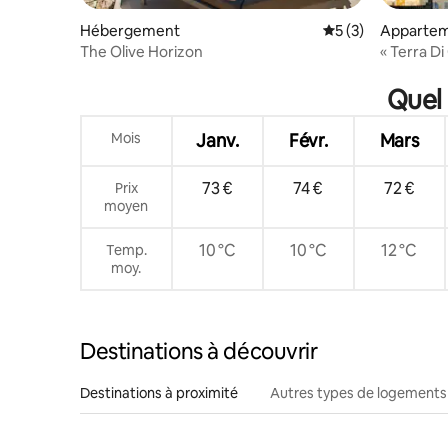
Hébergement
Évaluation moyenn
5 (3)
Appartem
The Olive Horizon
« Terra D
Quel 
Mois
Janv.
Févr.
Mars
73 €
74 €
72 €
Prix
moyen
10 °C
10 °C
12 °C
Temp.
moy.
Destinations à découvrir
Destinations à proximité
Autres types de logements