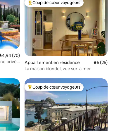
Coup de cœur voyageurs
Coups de cœur voyageurs les plus appréciés
Évaluation moyenne sur la base de 70 commentaires : 4,94 sur 5
4,94 (70)
taires : 4,97 sur 5
cine privée
Appartement en résidence
Évaluation moyenne
5 (25)
La maison blondel, vue sur la mer
Coup de cœur voyageurs
Coups de cœur voyageurs les plus appréciés