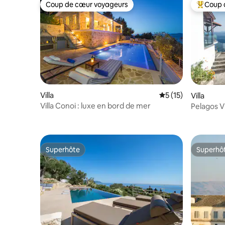
Coup de cœur voyageurs
Coup 
Coup de cœur voyageurs
Coups de
Villa
Évaluation moyenne
5 (15)
Villa
Villa Conoi : luxe en bord de mer
Pelagos Villas, Luxury Suite
Corfou
Superhôte
Superhô
Superhôte
Superhô