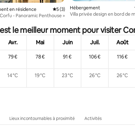
Hébergement
e sur la base de 3 commentaires : 5 sur 5
ent en résidence
Évaluation moyenne sur la base de 3 co
5 (3)
Villa privée design en bord de 
i Corfu - Panoramic Penthouse »
accès à la plage
est le meilleur moment pour visiter Co
Avr.
Mai
Juin
Juil.
Août
79 €
78 €
91 €
106 €
116 €
14 °C
19 °C
23 °C
26 °C
26 °C
Lieux incontournables à proximité
Activités