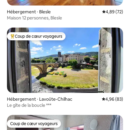
Hébergement ⋅ Blesle
Évaluation mo
4,89 (72)
Maison 12 personnes, Blesle
Coup de cœur voyageurs
Coups de cœur voyageurs les plus appréciés
Hébergement ⋅ Lavoûte-Chilhac
Évaluation mo
4,96 (83)
Le gîte de la boucle ***
Coup de cœur voyageurs
Coup de cœur voyageurs