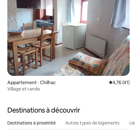
Appartement ⋅ Chilhac
Évaluation mo
4,76 (41)
Village et rando
Destinations à découvrir
Destinations à proximité
Autres types de logements
Lie