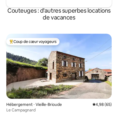
Couteuges : d'autres superbes locations
de vacances
Coup de cœur voyageurs
Coups de cœur voyageurs les plus appréciés
Hébergement ⋅ Vieille-Brioude
Évaluation mo
4,98 (65)
Le Campagnard