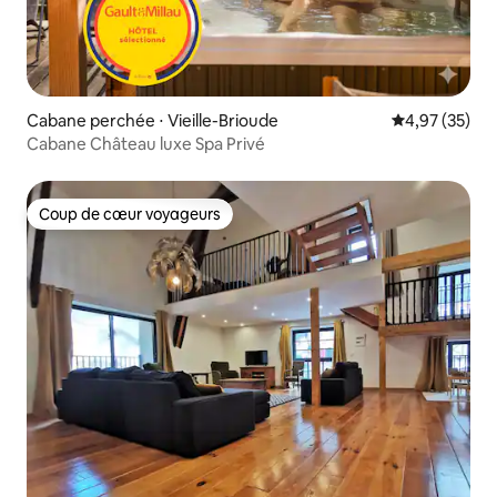
Cabane perchée ⋅ Vieille-Brioude
Évaluation mo
4,97 (35)
Cabane Château luxe Spa Privé
Coup de cœur voyageurs
Coup de cœur voyageurs