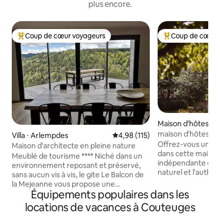
plus encore.
Coup de cœur voyageurs
Coup de cœur 
Coups de cœur voyageurs les plus appréciés
Coups de cœur vo
Maison d'hôtes ⋅ A
maison d'hôtes i
Villa ⋅ Arlempdes
Évaluation moyenne sur la base 
4,98 (115)
bain froid
Offrez-vous un séj
Maison d'architecte en pleine nature
dans cette maison
Meublé de tourisme **** Niché dans un
indépendante où la
environnement reposant et préservé,
naturel et l'authen
sans aucun vis à vis, le gite Le Balcon de
merveille avec le
la Mejeanne vous propose une
Venez vivre l'expé
Équipements populaires dans les
expérience unique mêlant grand
ressourcement no
confort et nature. Le logement de
locations de vacances à Couteuges
bain froid inclus. 
170m² est implanté sur un parc de
médiéval, niché e