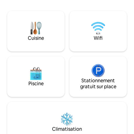
6000m² clos, comprenant plusieurs
1040m d'altitude,
terrasses , une terrasse panoramique
avec goût et simpl
avec salon de jardin, terrain de
dans un esprit de" 
pétanque, jacuzzi chauffé au bois, filet
harmonie avec la 
suspendu, espace barbecue, terrasse
et ressourcement 
couverte de 80m² sous la maison. Draps
8€/lit Serviettes non fournies
Cuisine
Wifi
Stationnement
Piscine
gratuit sur place
Climatisation