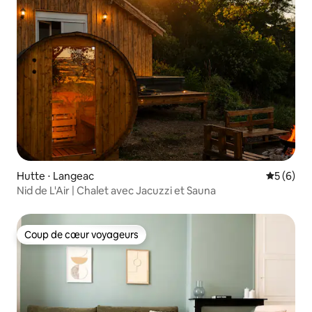
Hutte ⋅ Langeac
Évaluatio
5 (6)
Nid de L'Air | Chalet avec Jacuzzi et Sauna
Coup de cœur voyageurs
Coup de cœur voyageurs