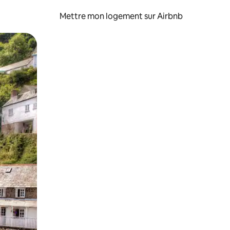
Mettre mon logement sur Airbnb
sant glisser.