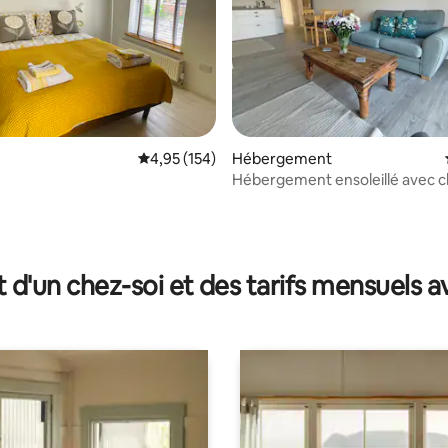
 la base de 68 commentaires : 4,94 sur 5
Évaluation moyenne sur la base de 154 comme
4,95 (154)
Hébergement
Hébergement ensoleillé avec 
au sol
t d'un chez-soi et des tarifs mensuels 