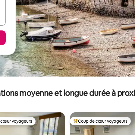
tions moyenne et longue durée à prox
 cœur voyageurs
Coup de cœur voyageurs
 cœur voyageurs
Coups de cœur voyageurs les p