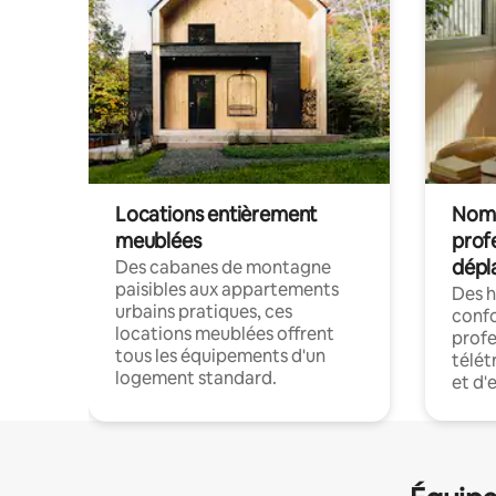
Locations entièrement
Noma
meublées
prof
dépl
Des cabanes de montagne
paisibles aux appartements
Des 
urbains pratiques, ces
confo
locations meublées offrent
profe
tous les équipements d'un
télét
logement standard.
et d'