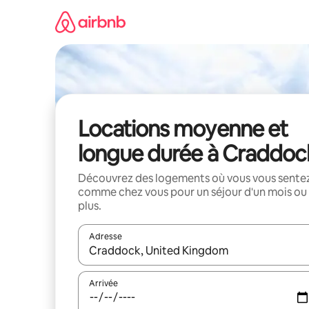
Aller
directement
au
contenu
Locations moyenne et
longue durée à Craddoc
Découvrez des logements où vous vous sente
comme chez vous pour un séjour d'un mois ou
plus.
Adresse
Lorsque les résultats s'affichent, utilisez les flèc
Arrivée