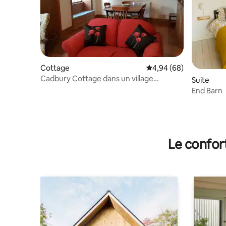
Cottage
Évaluation moyenne sur
4,94 (68)
Cadbury Cottage dans un village
Suite
populaire pour 2 à 7 personnes
End Barn
Le confor