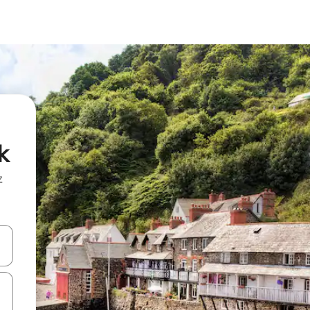
k
z
hes vers le haut et vers le bas pour les parcourir ou en appuyant et en fai