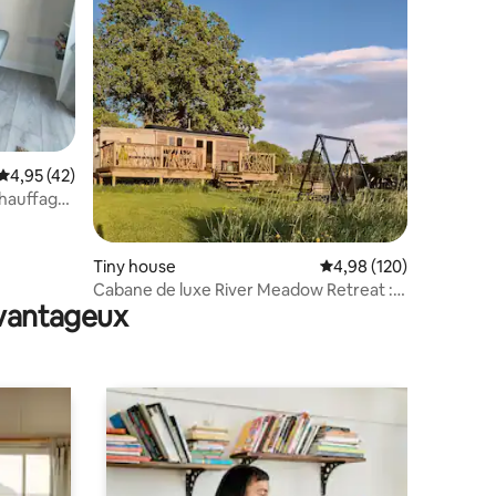
ntaires : 4,95 sur 5
Évaluation moyenne sur la base de 42 commentaires : 4,95 sur 5
4,95 (42)
chauffage
Tiny house
Évaluation moyenne sur
4,98 (120)
Cabane de luxe River Meadow Retreat :
avantageux
chauffée et clôturée