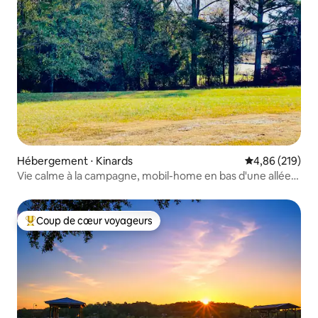
Hébergement ⋅ Kinards
Évaluation moy
4,86 (219)
Vie calme à la campagne, mobil-home en bas d'une allée
de terre
Coup de cœur voyageurs
Coups de cœur voyageurs les plus appréciés