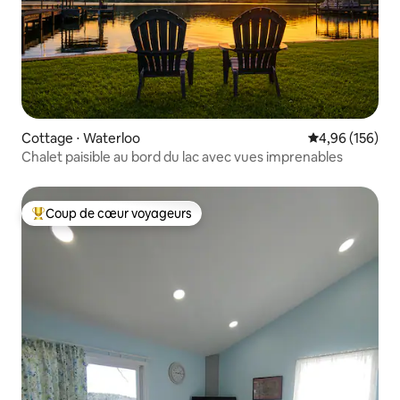
Cottage ⋅ Waterloo
Évaluation moy
4,96 (156)
Chalet paisible au bord du lac avec vues imprenables
Coup de cœur voyageurs
Coups de cœur voyageurs les plus appréciés