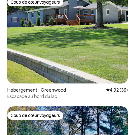
Coup de cœur voyageurs
Coup de cœur voyageurs
Hébergement ⋅ Greenwood
Évaluation mo
4,92 (36)
Escapade au bord du lac
Coup de cœur voyageurs
Coup de cœur voyageurs