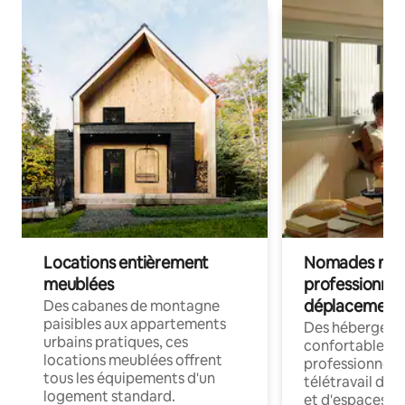
Locations entièrement
Nomades num
meublées
professionnel
déplacement
Des cabanes de montagne
paisibles aux appartements
Des hébergem
urbains pratiques, ces
confortables p
locations meublées offrent
professionnels
tous les équipements d'un
télétravail dis
logement standard.
et d'espaces de