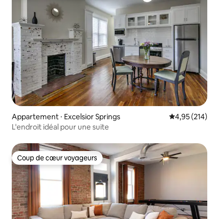
Appartement ⋅ Excelsior Springs
Évaluation moy
4,95 (214)
L'endroit idéal pour une suite
Coup de cœur voyageurs
Coup de cœur voyageurs