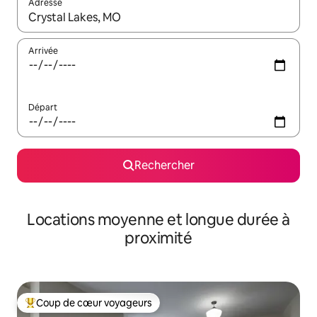
Adresse
Lorsque les résultats s'affichent, utilisez les flèches vers le hau
Arrivée
Départ
Rechercher
Locations moyenne et longue durée à
proximité
Coup de cœur voyageurs
Coups de cœur voyageurs les plus appréciés