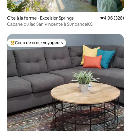
Gîte à la ferme ⋅ Excelsior Springs
Évaluation moy
4,96 (326)
Cabane du lac San Vincente à SundanceKC
Coup de cœur voyageurs
Coups de cœur voyageurs les plus appréciés