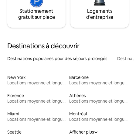
Stationnement
Logements
gratuit sur place
d'entreprise
Destinations à découvrir
Destinations populaires pour des séjours prolongés
Destinati
New York
Barcelone
Locations moyenne et longue durée
Locations moyenne et longue durée
Florence
Athènes
Locations moyenne et longue durée
Locations moyenne et longue durée
Miami
Montréal
Locations moyenne et longue durée
Locations moyenne et longue durée
Seattle
Afficher plus