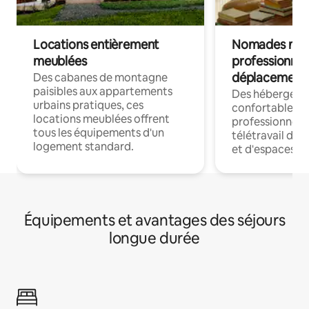
Locations entièrement
Nomades num
meublées
professionnel
déplacement
Des cabanes de montagne
paisibles aux appartements
Des hébergem
urbains pratiques, ces
confortables p
locations meublées offrent
professionnels
tous les équipements d'un
télétravail dis
logement standard.
et d'espaces de
Équipements et avantages des séjours
longue durée