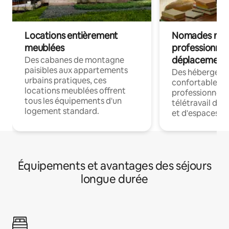
Locations entièrement
Nomades num
meublées
professionnel
déplacement
Des cabanes de montagne
paisibles aux appartements
Des hébergem
urbains pratiques, ces
confortables p
locations meublées offrent
professionnels
tous les équipements d'un
télétravail dis
logement standard.
et d'espaces de
Équipements et avantages des séjours
longue durée