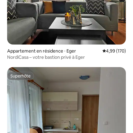
Appartement en résidence ⋅ Eger
Évaluation moy
4,99 (170)
NordiCasa – votre bastion privé à Eger
Superhôte
Superhôte