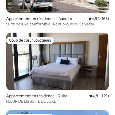
Appartement en résidence ⋅ Iñaquito
Évaluation moy
4,94 (163)
Suite de luxe confortable | République du Salvador
Coup de cœur voyageurs
Coup de cœur voyageurs
Appartement en résidence ⋅ Quito
Évaluation moy
4,81 (129)
FLEUR DE LIS SUITE DE LUXE