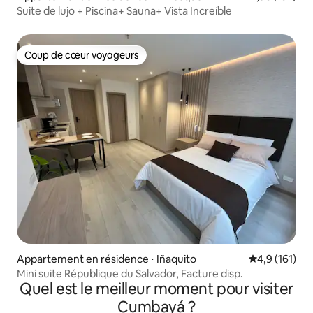
Suite de lujo + Piscina+ Sauna+ Vista Increíble
Coup de cœur voyageurs
Coup de cœur voyageurs
Appartement en résidence ⋅ Iñaquito
Évaluation mo
4,9 (161)
Mini suite République du Salvador, Facture disp.
Quel est le meilleur moment pour visiter
Cumbayá ?