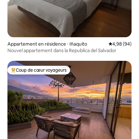
Appartement en résidence ⋅ Iñaquito
Évaluation mo
4,98 (94)
Nouvel appartement dans la Republica del Salvador
Coup de cœur voyageurs
Coups de cœur voyageurs les plus appréciés