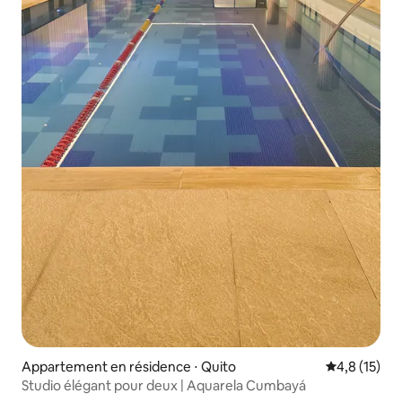
Appartement en résidence ⋅ Quito
Évaluation m
4,8 (15)
Studio élégant pour deux | Aquarela Cumbayá