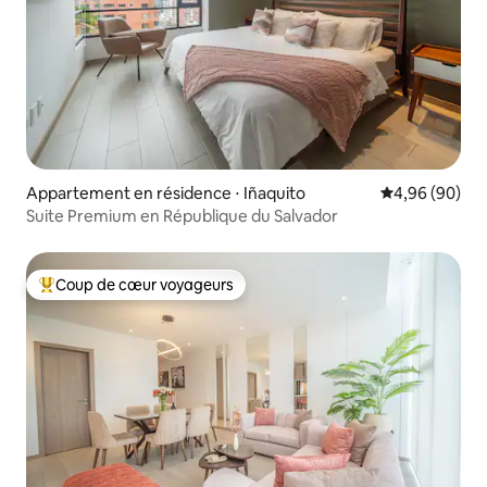
Appartement en résidence ⋅ Iñaquito
Évaluation mo
4,96 (90)
Suite Premium en République du Salvador
Coup de cœur voyageurs
Coups de cœur voyageurs les plus appréciés