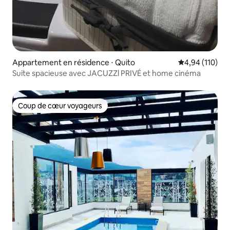
Appartement en résidence ⋅ Quito
Évaluation moy
4,94 (110)
Suite spacieuse avec JACUZZl PRIVÉ et home cinéma
Coup de cœur voyageurs
Coup de cœur voyageurs