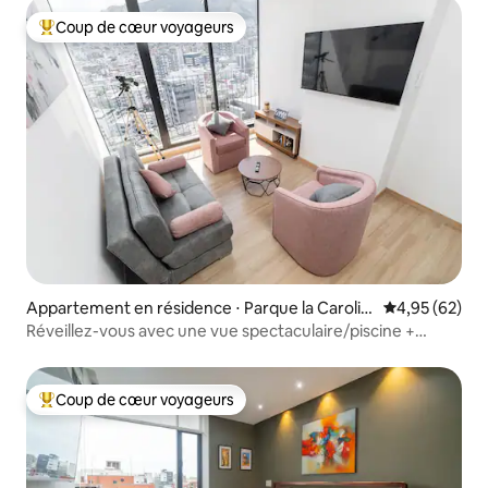
Coup de cœur voyageurs
Coups de cœur voyageurs les plus appréciés
Appartement en résidence ⋅ Parque la Carolin
Évaluation mo
4,95 (62)
a
Réveillez-vous avec une vue spectaculaire/piscine +
parking
Coup de cœur voyageurs
Coups de cœur voyageurs les plus appréciés