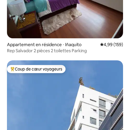
Appartement en résidence ⋅ Iñaquito
Évaluation moy
4,99 (159)
Rep Salvador 2 pièces 2 toilettes Parking
Coup de cœur voyageurs
Coups de cœur voyageurs les plus appréciés