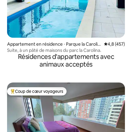
Appartement en résidence ⋅ Parque la Carolin
Évaluation mo
4,8 (457)
a
Suite, à un pâté de maisons du parc la Carolina.
Résidences d'appartements avec
animaux acceptés
Coup de cœur voyageurs
Coups de cœur voyageurs les plus appréciés