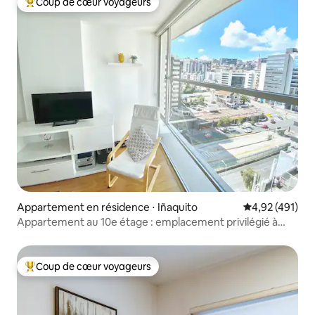
Coup de cœur voyageurs
Coups de cœur voyageurs les plus appréciés
Appartement en résidence ⋅ Iñaquito
Évaluation moy
4,92 (491)
Appartement au 10e étage : emplacement privilégié à
Quito
Coup de cœur voyageurs
Coups de cœur voyageurs les plus appréciés