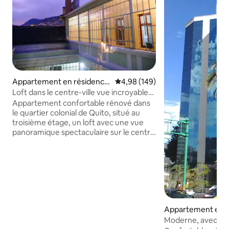
Appartement en résidence
Évaluation moyenne sur la base 
4,98 (149)
⋅ Centro Histórico (Quito)
Loft dans le centre-ville vue incroyable
1,05 Go
Appartement confortable rénové dans
le quartier colonial de Quito, situé au
troisième étage, un loft avec une vue
panoramique spectaculaire sur le centre
historique. Il dispose de deux chambres,
deux salles de bain, d'un salon, d'une
salle à manger et d'une cuisine équipée
d'eau filtrée et d'outils essentiels pour
répondre aux besoins de nos clients. Les
installations confortables offrent une
bonne détente. Nous disposons d'une
Appartement en r
connexion wifi à 620 Mbit/s, d'une ligne
⋅ La Floresta
téléphonique, d'une télévision avec
Moderne, avec vu