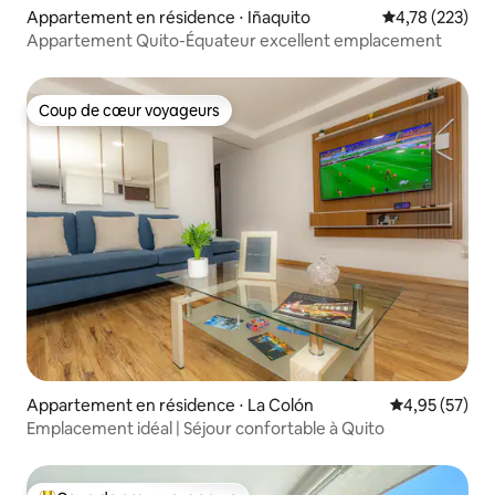
Appartement en résidence ⋅ Iñaquito
Évaluation moy
4,78 (223)
Appartement Quito-Équateur excellent emplacement
Coup de cœur voyageurs
Coup de cœur voyageurs
Appartement en résidence ⋅ La Colón
Évaluation mo
4,95 (57)
Emplacement idéal | Séjour confortable à Quito