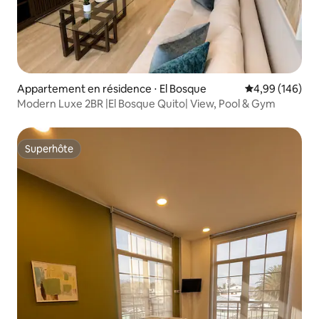
Appartement en résidence ⋅ El Bosque
Évaluation moy
4,99 (146)
Modern Luxe 2BR |El Bosque Quito| View, Pool & Gym
Superhôte
Superhôte