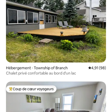
Hébergement ⋅ Township of Branch
Évaluation mo
4,91 (98)
Chalet privé confortable au bord d'un lac
Coup de cœur voyageurs
Coups de cœur voyageurs les plus appréciés