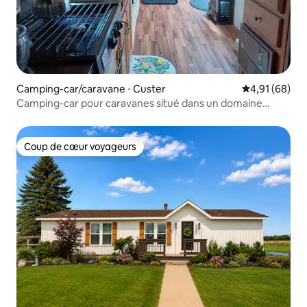
Camping-car/caravane ⋅ Custer
Évaluation mo
4,91 (68)
Camping-car pour caravanes situé dans un domaine
privé.
Coup de cœur voyageurs
Coup de cœur voyageurs