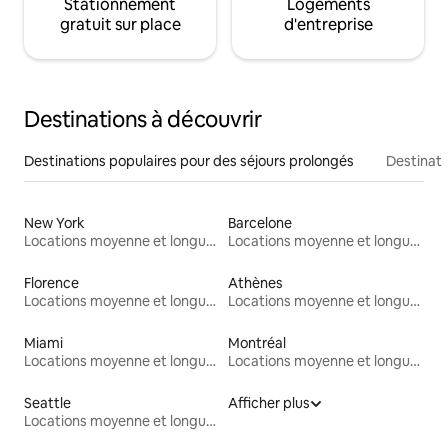
Stationnement
Logements
gratuit sur place
d'entreprise
Destinations à découvrir
Destinations populaires pour des séjours prolongés
Destinati
New York
Barcelone
Locations moyenne et longue durée
Locations moyenne et longue durée
Florence
Athènes
Locations moyenne et longue durée
Locations moyenne et longue durée
Miami
Montréal
Locations moyenne et longue durée
Locations moyenne et longue durée
Seattle
Afficher plus
Locations moyenne et longue durée