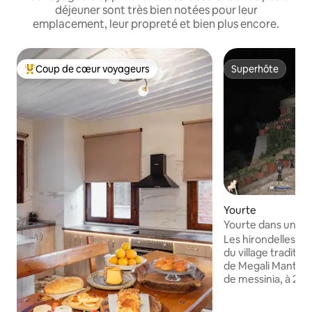
déjeuner sont très bien notées pour leur
emplacement, leur propreté et bien plus encore.
Coup de cœur voyageurs
Superhôte
Coups de cœur voyageurs les plus appréciés
Superhôte
Yourte
Yourte dans un bea
la mer. Glamping
Les hirondelles se
du village tradition
de Megali Mantine
de messinia, à 20
cosmopolite de Kal
de la mer,le villag