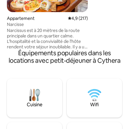
excellentes tavern
en terrasse,le ter
avec amour pour s
Appartement
Évaluation moyenne sur la base
4,9 (217)
harmonieusement a
Narcisse
site est respectu
l'environnement.
Narcissus est à 20 mètres de la route
chambre d'hôtes a
principale dans un quartier calme.
maison, des gelée
L'hospitalité et la convivialité de l'hôte
ainsi que des alter
rendent votre séjour inoubliable. Il y a un
Équipements populaires dans les
conseillé à l'avanc
merveilleux petit déjeuner, toutes
sortes de thé, miel, confitures, pain
locations avec petit-déjeuner à Cythera
grillé, pain frais et gâteaux, œufs, lait,
réfrigérateur, avec une grande salle à
manger pour les repas en famille et
entre amis. Il dispose également d'une
grande cuisine et d'un salon spacieux
avec de grands canapés, deux salles de
bains, deux chambres, trois téléviseurs
de nouvelle technologie, une connexion
Cuisine
Wifi
Wi-Fi gratuite, une radio, des jeux de
société, des livres et une cheminée.