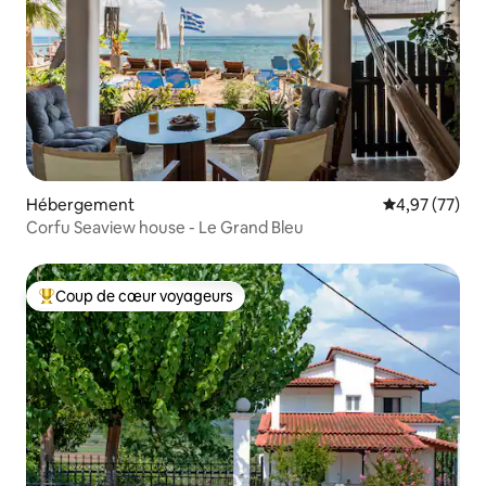
Hébergement
Évaluation mo
4,97 (77)
Corfu Seaview house - Le Grand Bleu
Coup de cœur voyageurs
Coups de cœur voyageurs les plus appréciés