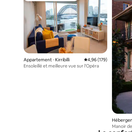
Appartement ⋅ Kirribilli
Évaluation moyenne sur 
4,96 (179)
Ensoleillé et meilleure vue sur l'Opéra
Hébergem
Manoir de
Australie