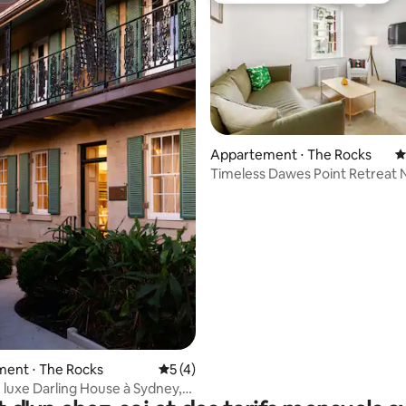
Appartement ⋅ The Rocks
É
Timeless Dawes Point Retreat 
la base de 179 commentaires : 4,96 sur 5
Circular Quay
ent ⋅ The Rocks
Évaluation moyenne sur la base de 4 co
5 (4)
 luxe Darling House à Sydney,