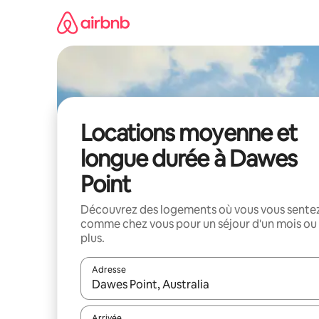
Aller
directement
au
contenu
Locations moyenne et
longue durée à Dawes
Point
Découvrez des logements où vous vous sente
comme chez vous pour un séjour d'un mois ou
plus.
Adresse
Lorsque les résultats s'affichent, utilisez les flèc
Arrivée