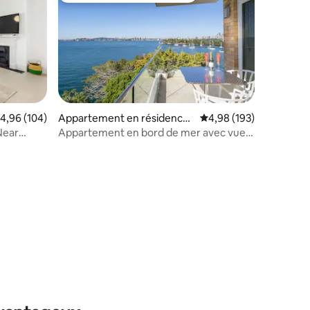
valuation moyenne sur la base de 104 commentaires : 4,96 sur 5
4,96 (104)
Appartement en résidence ⋅
Évaluation moyenne sur
4,98 (193)
Mosman
Near
Appartement en bord de mer avec vue
panoramique imprenable
mmentaires : 5 sur 5