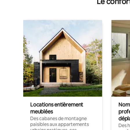
Le confor
Locations entièrement
Noma
meublées
prof
dépl
Des cabanes de montagne
paisibles aux appartements
Des 