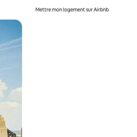
Mettre mon logement sur Airbnb
sant glisser.