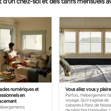
t d'un chez-soi et des tarifs mensuels 
des numériques et
Vous allez vous y plaire
essionnels en
Parfois, l'hébergement fai
voyage. Qu'il s'agisse de
acement
cabanes à flanc de falais
hébergements
de péniches tranquilles, 