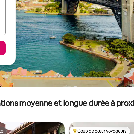
tions moyenne et longue durée à prox
te
Coup de cœur voyageurs
te
Coups de cœur voyageurs les p