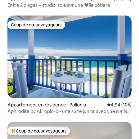
Entre 2 plages + studio isolé sur une ❤️île côtière
Coup de cœur voyageurs
Coup de cœur voyageurs
Appartement en résidence ⋅ Pollonia
Évaluation moy
4,94 (105)
Aphrodite by Akroploro - une suite junior avec vue sur la
mer
Coup de cœur voyageurs
Coups de cœur voyageurs les plus appréciés