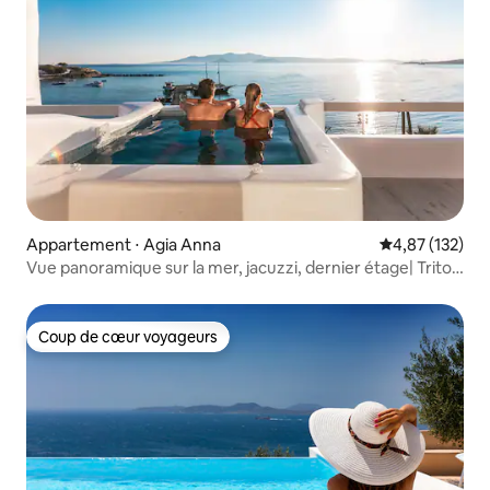
Appartement ⋅ Agia Anna
Évaluation moy
4,87 (132)
Vue panoramique sur la mer, jacuzzi, dernier étage| Triton
plat
Coup de cœur voyageurs
Coup de cœur voyageurs