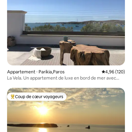
Appartement ⋅ Parikia,Paros
Évaluation moy
4,96 (120)
La Vela. Un appartement de luxe en bord de mer avec
véranda
Coup de cœur voyageurs
Coups de cœur voyageurs les plus appréciés