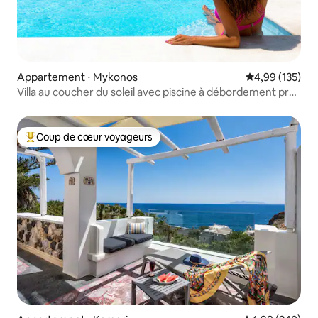
Appartement ⋅ Mykonos
Évaluation moy
4,99 (135)
Villa au coucher du soleil avec piscine à débordement près
de la plage et de la ville
Coup de cœur voyageurs
Coups de cœur voyageurs les plus appréciés