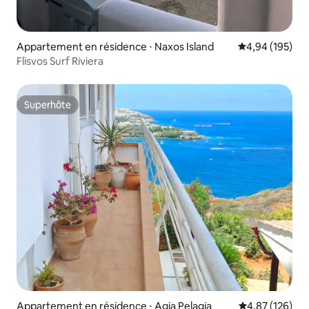
Appartement en résidence ⋅ Naxos Island
Évaluation moy
4,94 (195)
Flisvos Surf Riviera
Superhôte
Superhôte
Appartement en résidence ⋅ Agia Pelagia
Évaluation moy
4,87 (126)