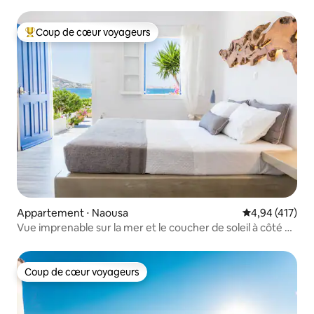
Naoussa
Coup de cœur voyageurs
Coups de cœur voyageurs les plus appréciés
Appartement ⋅ Naousa
Évaluation moy
4,94 (417)
Vue imprenable sur la mer et le coucher de soleil à côté de
la plage et du centre
Coup de cœur voyageurs
Coup de cœur voyageurs