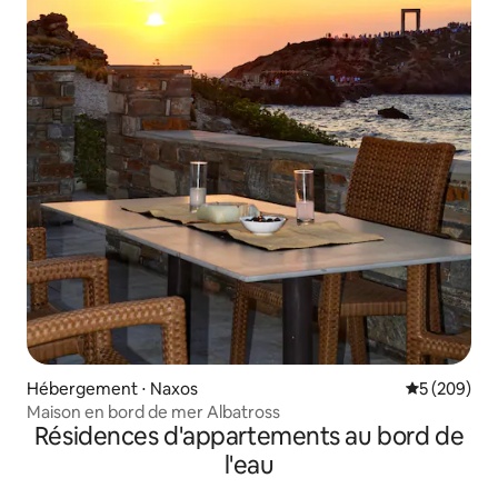
Hébergement ⋅ Naxos
Évaluation 
5 (209)
Maison en bord de mer Albatross
Résidences d'appartements au bord de
l'eau