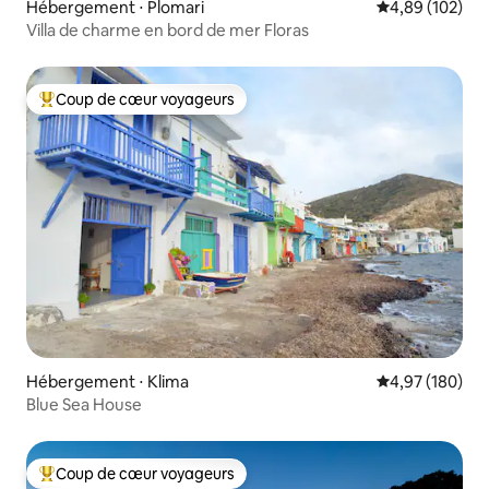
Hébergement ⋅ Plomari
Évaluation moy
4,89 (102)
Villa de charme en bord de mer Floras
Coup de cœur voyageurs
Coups de cœur voyageurs les plus appréciés
Hébergement ⋅ Klima
Évaluation moy
4,97 (180)
Blue Sea House
Coup de cœur voyageurs
Coups de cœur voyageurs les plus appréciés