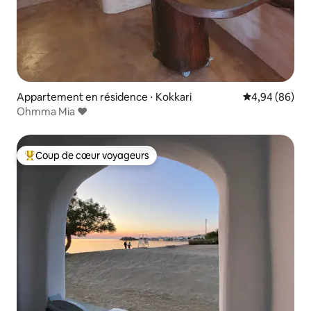
Appartement en résidence ⋅ Kokkari
Évaluation mo
4,94 (86)
Ohmma Mia ❤
Coup de cœur voyageurs
Coups de cœur voyageurs les plus appréciés