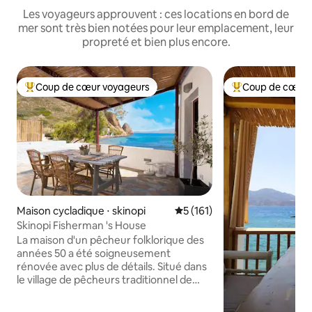
Les voyageurs approuvent : ces locations en bord de
mer sont très bien notées pour leur emplacement, leur
propreté et bien plus encore.
Coup de cœur voyageurs
Coup de cœur 
Coups de cœur voyageurs les plus appréciés
Coups de cœur vo
Maison cycladique ⋅ skinopi
Évaluation moyenne sur la ba
5 (161)
Skinopi Fisherman 's House
La maison d'un pêcheur folklorique des
années 50 a été soigneusement
rénovée avec plus de détails. Situé dans
le village de pêcheurs traditionnel de
Skinopi juste à côté du rivage, il vous
offrira des vacances exceptionnelles loin