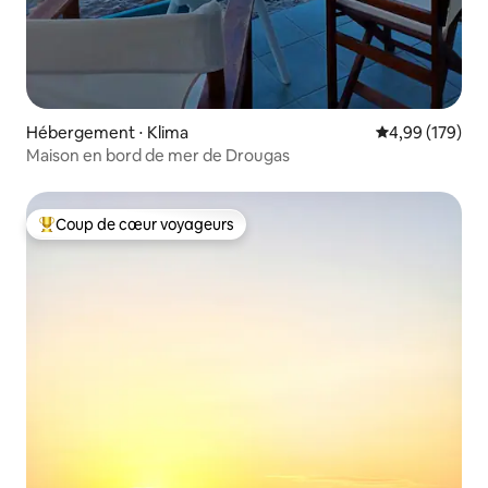
Hébergement ⋅ Klima
Évaluation moy
4,99 (179)
Maison en bord de mer de Drougas
Coup de cœur voyageurs
Coups de cœur voyageurs les plus appréciés