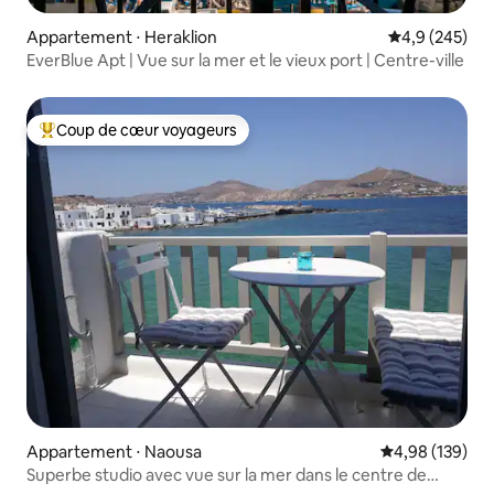
Appartement ⋅ Heraklion
Évaluation mo
4,9 (245)
EverBlue Apt | Vue sur la mer et le vieux port | Centre-ville
Coup de cœur voyageurs
Coups de cœur voyageurs les plus appréciés
Appartement ⋅ Naousa
Évaluation moy
4,98 (139)
Superbe studio avec vue sur la mer dans le centre de