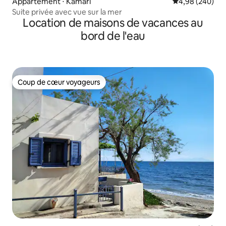
Appartement ⋅ Kamari
Évaluation moy
4,98 (240)
Suite privée avec vue sur la mer
Location de maisons de vacances au
bord de l'eau
Coup de cœur voyageurs
Coup de cœur voyageurs