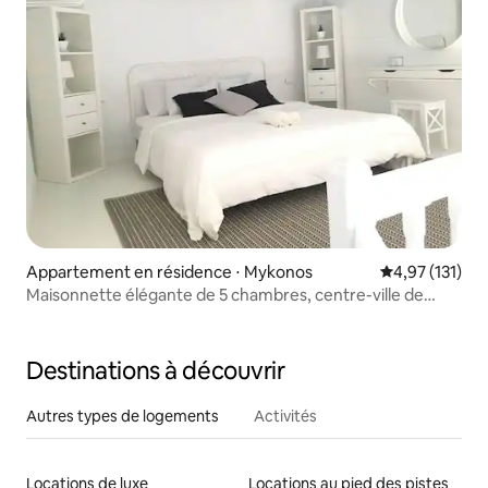
Appartement en résidence ⋅ Mykonos
Évaluation moy
4,97 (131)
Maisonnette élégante de 5 chambres, centre-ville de
Mykonos
Destinations à découvrir
Autres types de logements
Activités
Locations de luxe
Locations au pied des pistes