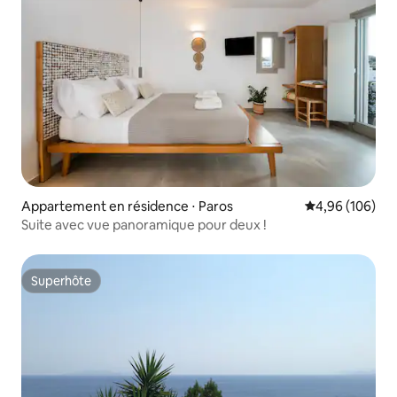
Appartement en résidence ⋅ Paros
Évaluation moy
4,96 (106)
Suite avec vue panoramique pour deux !
Superhôte
Superhôte