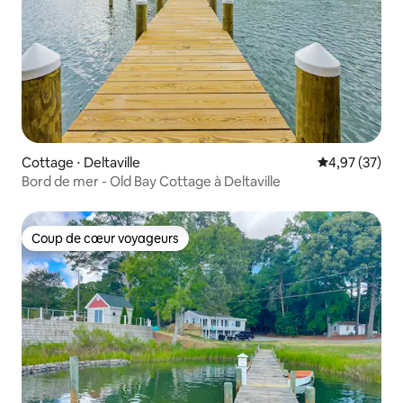
Cottage ⋅ Deltaville
Évaluation mo
4,97 (37)
Bord de mer - Old Bay Cottage à Deltaville
Coup de cœur voyageurs
Coup de cœur voyageurs