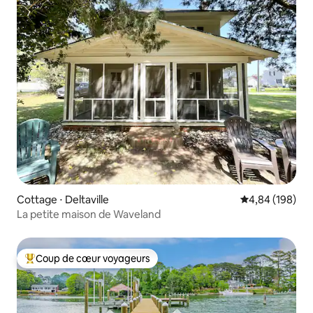
Cottage ⋅ Deltaville
Évaluation moy
4,84 (198)
La petite maison de Waveland
Coup de cœur voyageurs
Coups de cœur voyageurs les plus appréciés