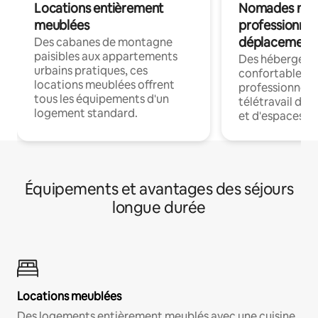
Locations entièrement
Nomades num
meublées
professionnel
déplacement
Des cabanes de montagne
paisibles aux appartements
Des hébergem
urbains pratiques, ces
confortables p
locations meublées offrent
professionnels
tous les équipements d'un
télétravail dis
logement standard.
et d'espaces de
Équipements et avantages des séjours
longue durée
Locations meublées
Des logements entièrement meublés avec une cuisine,