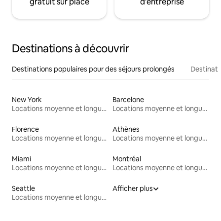
gratuit sur place
d'entreprise
Destinations à découvrir
Destinations populaires pour des séjours prolongés
Destinati
New York
Barcelone
Locations moyenne et longue durée
Locations moyenne et longue durée
Florence
Athènes
Locations moyenne et longue durée
Locations moyenne et longue durée
Miami
Montréal
Locations moyenne et longue durée
Locations moyenne et longue durée
Seattle
Afficher plus
Locations moyenne et longue durée