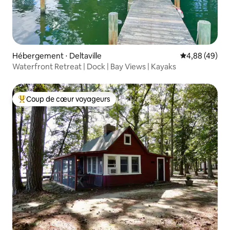
Hébergement ⋅ Deltaville
Évaluation mo
4,88 (49)
Waterfront Retreat | Dock | Bay Views | Kayaks
Coup de cœur voyageurs
Coups de cœur voyageurs les plus appréciés