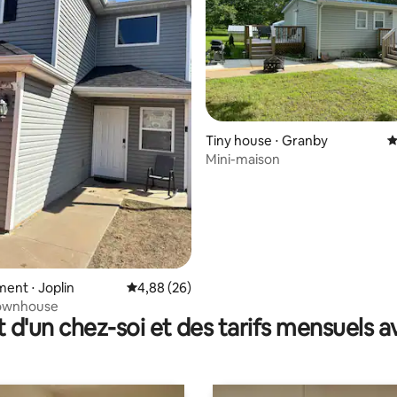
 la base de 82 commentaires : 4,99 sur 5
Tiny house ⋅ Granby
É
Mini-maison
ent ⋅ Joplin
Évaluation moyenne sur la base de 26 commen
4,88 (26)
ownhouse
t d'un chez-soi et des tarifs mensuels 