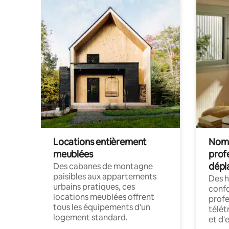
Locations entièrement
Noma
meublées
prof
dépl
Des cabanes de montagne
paisibles aux appartements
Des 
urbains pratiques, ces
confo
locations meublées offrent
profe
tous les équipements d'un
télét
logement standard.
et d'