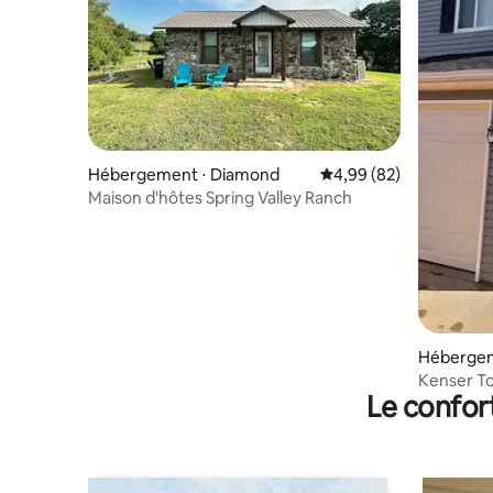
Hébergement ⋅ Diamond
Évaluation moyenne sur
4,99 (82)
Maison d'hôtes Spring Valley Ranch
Hébergem
Kenser T
Le confor