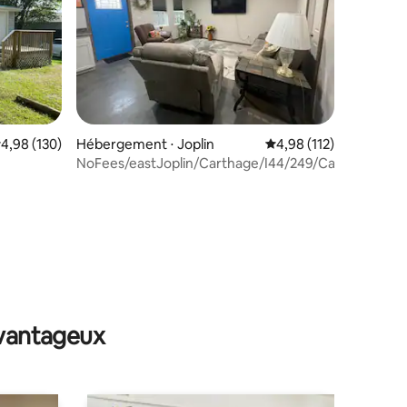
valuation moyenne sur la base de 130 commentaires : 4,98 sur 5
4,98 (130)
Hébergement ⋅ Joplin
Évaluation moyenne sur
4,98 (112)
NoFees/eastJoplin/Carthage/I44/249/Casino/MSSU/
taires : 4,88 sur 5
avantageux