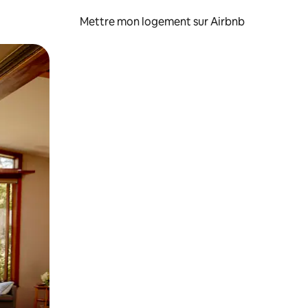
Mettre mon logement sur Airbnb
sant glisser.