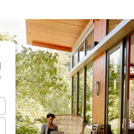
d
z
hes vers le haut et vers le bas pour les parcourir ou en appuyant et en fai