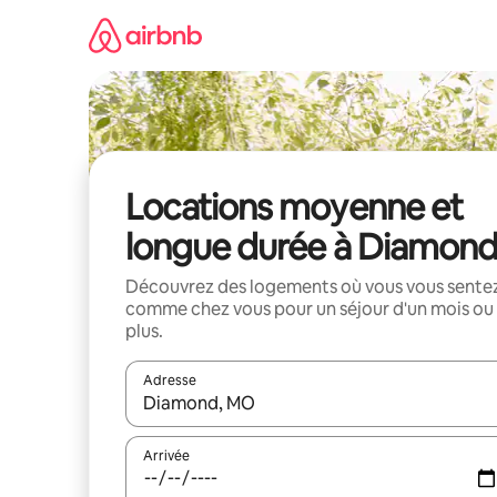
Aller
directement
au
contenu
Locations moyenne et
longue durée à Diamon
Découvrez des logements où vous vous sente
comme chez vous pour un séjour d'un mois ou
plus.
Adresse
Lorsque les résultats s'affichent, utilisez les flèc
Arrivée