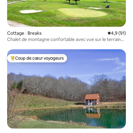
Cottage ⋅ Breaks
Évaluation m
4,9 (91)
Chalet de montagne confortable avec vue sur le terrain
de golf
Coup de cœur voyageurs
Coups de cœur voyageurs les plus appréciés