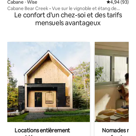
Cabane ⋅ Wise
Évaluation mo
4,94 (93)
Cabane Bear Creek • Vue sur le vignoble et étang de
Le confort d'un chez-soi et des tarifs
pêche
mensuels avantageux
Locations entièrement
Nomades num