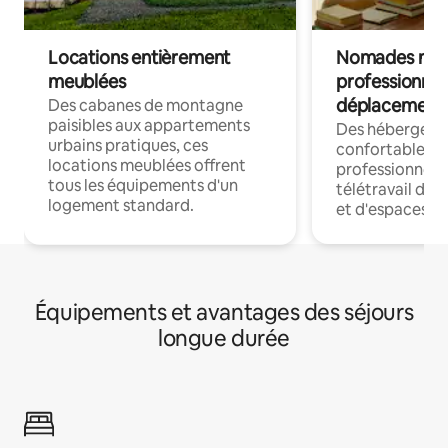
Locations entièrement
Nomades num
meublées
professionnel
déplacement
Des cabanes de montagne
paisibles aux appartements
Des hébergem
urbains pratiques, ces
confortables p
locations meublées offrent
professionnels
tous les équipements d'un
télétravail dis
logement standard.
et d'espaces de
Équipements et avantages des séjours
longue durée