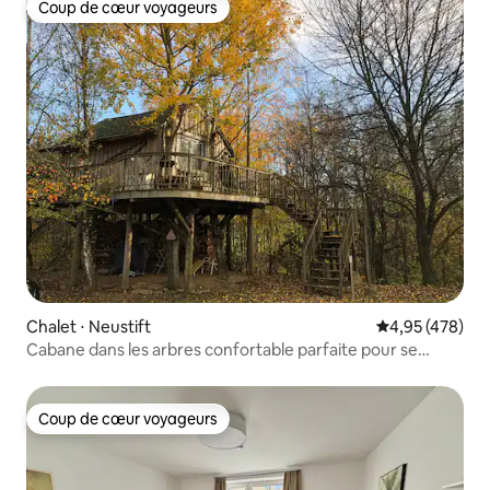
Coup de cœur voyageurs
Coup de cœur voyageurs
Chalet ⋅ Neustift
Évaluation moy
4,95 (478)
Cabane dans les arbres confortable parfaite pour se
détendre !
Coup de cœur voyageurs
Coup de cœur voyageurs