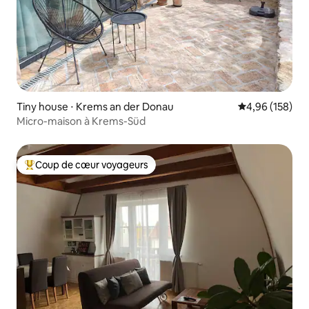
Tiny house ⋅ Krems an der Donau
Évaluation moy
4,96 (158)
Micro-maison à Krems-Süd
Coup de cœur voyageurs
Coups de cœur voyageurs les plus appréciés