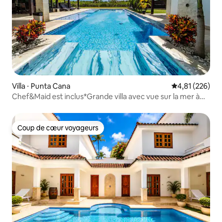
Villa ⋅ Punta Cana
Évaluation moy
4,81 (226)
Chef&Maid est inclus*Grande villa avec vue sur la mer à
Cap Cana
Coup de cœur voyageurs
Coup de cœur voyageurs