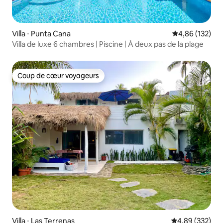
Villa ⋅ Punta Cana
Évaluation moy
4,86 (132)
Villa de luxe 6 chambres | Piscine | À deux pas de la plage
Coup de cœur voyageurs
Coup de cœur voyageurs
Villa ⋅ Las Terrenas
Évaluation moy
4,89 (332)