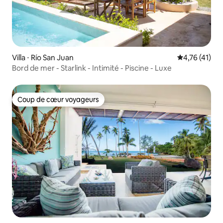
Villa ⋅ Río San Juan
Évaluation mo
4,76 (41)
Bord de mer - Starlink - Intimité - Piscine - Luxe
Coup de cœur voyageurs
Coup de cœur voyageurs