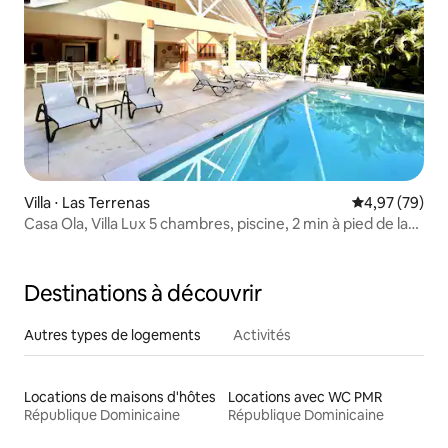
Villa ⋅ Las Terrenas
Évaluation mo
4,97 (79)
Casa Ola, Villa Lux 5 chambres, piscine, 2 min à pied de la
plage
Destinations à découvrir
Autres types de logements
Activités
Locations de maisons d'hôtes
Locations avec WC PMR
République Dominicaine
République Dominicaine