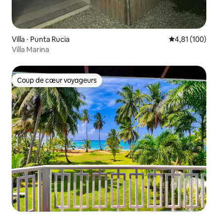
Villa ⋅ Punta Rucia
Évaluation moy
4,81 (100)
Villa Marina
Coup de cœur voyageurs
Coup de cœur voyageurs