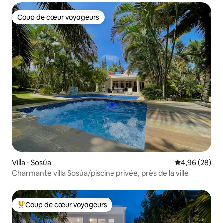
Coup de cœur voyageurs
Coup de cœur voyageurs
Villa ⋅ Sosúa
Évaluation mo
4,96 (28)
Charmante villa Sosúa/piscine privée, près de la ville
Coup de cœur voyageurs
Coups de cœur voyageurs les plus appréciés