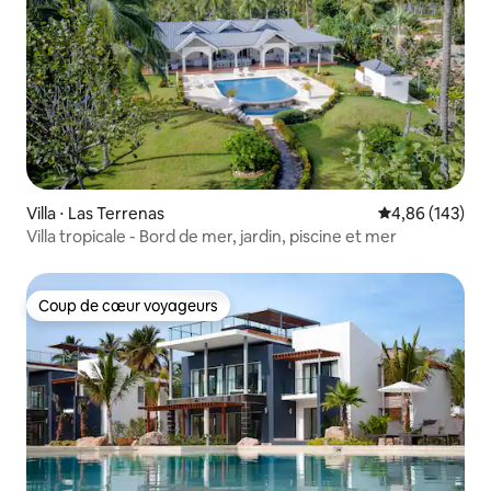
Villa ⋅ Las Terrenas
Évaluation moy
4,86 (143)
Villa tropicale - Bord de mer, jardin, piscine et mer
Coup de cœur voyageurs
Coup de cœur voyageurs