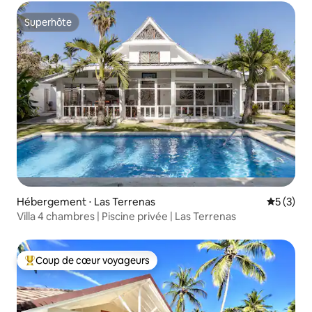
Superhôte
Superhôte
Hébergement ⋅ Las Terrenas
Évaluatio
5 (3)
Villa 4 chambres | Piscine privée | Las Terrenas
Coup de cœur voyageurs
Coups de cœur voyageurs les plus appréciés