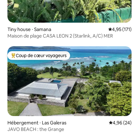
Tiny house ⋅ Samana
Évaluation moy
4,95 (171)
Maison de plage CASA LEON 2 (Starlink, A/C) MER
Coup de cœur voyageurs
Coups de cœur voyageurs les plus appréciés
Hébergement ⋅ Las Galeras
Évaluation mo
4,96 (24)
JAVO BEACH : the Grange