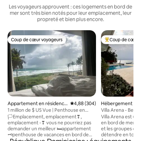
Les voyageurs approuvent : ces logements en bord de
mer sont très bien notés pour leur emplacement, leur
propreté et bien plus encore.
Coup de cœur voyageurs
Coup de cœur 
Coup de cœur voyageurs
Coups de cœur vo
Appartement en résidence
Évaluation moyenne sur la base 
4,88 (304)
Hébergement ⋅ Pu
⋅ Cabarete
1 million de $ US Vue | Penthouse en
Villa Arena - Beac
bord de mer | Toit-terrasse
🏳Emplacement, emplacement❣,
Villa Arena est u
emplacement -❣ vous ne pourriez pas
en bord de mer co
demander un meilleur 🛏appartement
et les groupes qui
🗝penthouse de vacances en bord de
détendre en toute
mer. (⛱🏝1m❣ ll❣ on$$$ ☯cean♥ Front
piscine climatisé