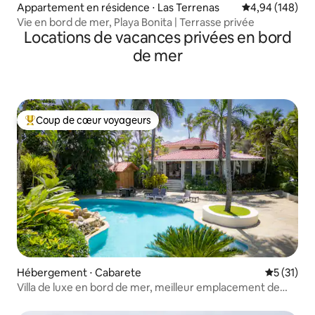
Appartement en résidence ⋅ Las Terrenas
Évaluation moy
4,94 (148)
Vie en bord de mer, Playa Bonita | Terrasse privée
Locations de vacances privées en bord
de mer
Coup de cœur voyageurs
Coups de cœur voyageurs les plus appréciés
Hébergement ⋅ Cabarete
Évaluation
5 (31)
Villa de luxe en bord de mer, meilleur emplacement de
Cabarete