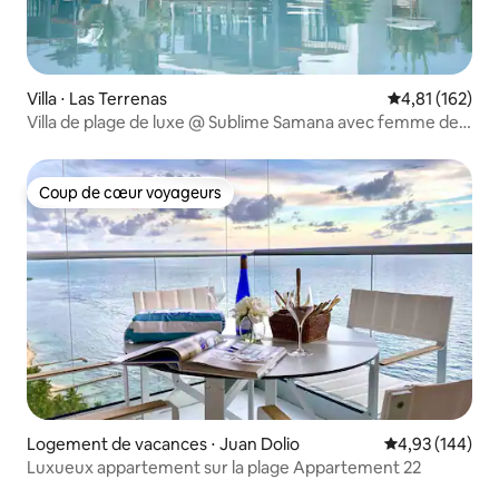
Villa ⋅ Las Terrenas
Évaluation moy
4,81 (162)
Villa de plage de luxe @ Sublime Samana avec femme de
ménage quotidienne
Coup de cœur voyageurs
Coup de cœur voyageurs
Logement de vacances ⋅ Juan Dolio
Évaluation moy
4,93 (144)
Luxueux appartement sur la plage Appartement 22