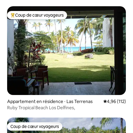
Coup de cœur voyageurs
Coups de cœur voyageurs les plus appréciés
Appartement en résidence ⋅ Las Terrenas
Évaluation moy
4,96 (112)
Ruby Tropical Beach Los Delfines,
Coup de cœur voyageurs
Coup de cœur voyageurs