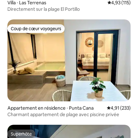
Villa ⋅ Las Terrenas
Évaluation moy
4,93 (115)
Directement sur la plage El Portillo
Coup de cœur voyageurs
Coup de cœur voyageurs
Appartement en résidence ⋅ Punta Cana
Évaluation moy
4,91 (233)
Charmant appartement de plage avec piscine privée
Superhôte
Superhôte