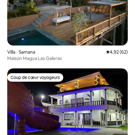
Villa ⋅ Samana
Évaluation mo
4,92 (62)
Maison Magua Las Galeras
Coup de cœur voyageurs
Coup de cœur voyageurs