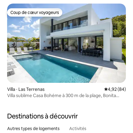
Coup de cœur voyageurs
Coup de cœur voyageurs
Villa ⋅ Las Terrenas
Évaluation mo
4,92 (84)
Villa sublime Casa Bohéme à 300 m de la plage, Bonita
Village
Destinations à découvrir
Autres types de logements
Activités