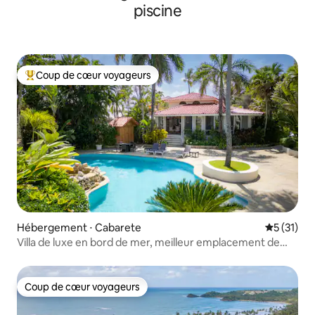
piscine
Coup de cœur voyageurs
Coups de cœur voyageurs les plus appréciés
Hébergement ⋅ Cabarete
Évaluation
5 (31)
Villa de luxe en bord de mer, meilleur emplacement de
Cabarete
Coup de cœur voyageurs
Coup de cœur voyageurs