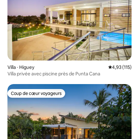
Villa ⋅ Higuey
Évaluation moy
4,93 (115)
Villa privée avec piscine près de Punta Cana
Coup de cœur voyageurs
Coup de cœur voyageurs