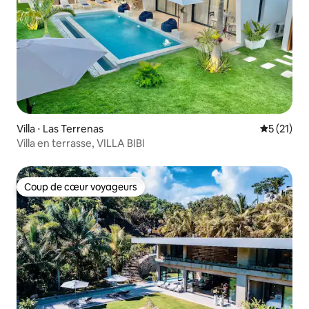
Villa ⋅ Las Terrenas
Évaluation
5 (21)
Villa en terrasse, VILLA BIBI
Coup de cœur voyageurs
Coup de cœur voyageurs