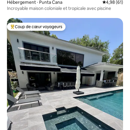
Hébergement ⋅ Punta Cana
Évaluation mo
4,98 (61)
Incroyable maison coloniale et tropicale avec piscine
Coup de cœur voyageurs
Coups de cœur voyageurs les plus appréciés