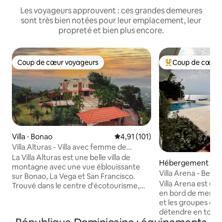
Les voyageurs approuvent : ces grandes demeures
sont très bien notées pour leur emplacement, leur
propreté et bien plus encore.
Coup de cœur voyageurs
Coup de cœur 
Coup de cœur voyageurs
Coups de cœur vo
Villa ⋅ Bonao
Évaluation moyenne sur la base 
4,91 (101)
Villa Alturas - Villa avec femme de
ménage et guide
La Villa Alturas est une belle villa de
Hébergement ⋅ Pu
montagne avec une vue éblouissante
Villa Arena - Beac
sur Bonao, La Vega et San Francisco.
Villa Arena est u
Trouvé dans le centre d'écotourisme,
en bord de mer co
Casabito du parc national Las Neblinas.
et les groupes qui
Parfait pour les amateurs de nature et
détendre en toute
les amateurs d'aventure ou pour ceux
piscine climatisé