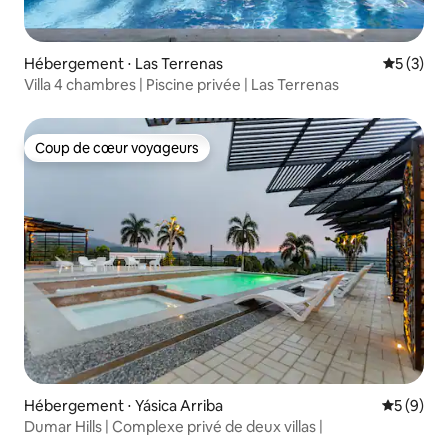
Hébergement ⋅ Las Terrenas
Évaluatio
5 (3)
Villa 4 chambres | Piscine privée | Las Terrenas
Coup de cœur voyageurs
Coup de cœur voyageurs
Hébergement ⋅ Yásica Arriba
Évaluatio
5 (9)
Dumar Hills | Complexe privé de deux villas |