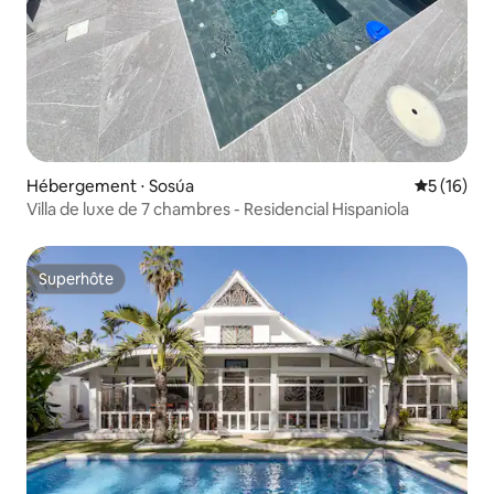
Hébergement ⋅ Sosúa
Évaluation
5 (16)
Villa de luxe de 7 chambres - Residencial Hispaniola
Superhôte
Superhôte