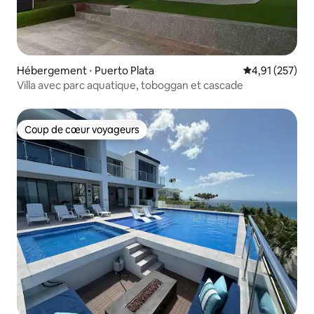
Hébergement ⋅ Puerto Plata
Évaluation moy
4,91 (257)
Villa avec parc aquatique, toboggan et cascade
Coup de cœur voyageurs
Coup de cœur voyageurs