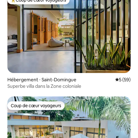
Coup de cœur voyageurs
Coups de cœur voyageurs les plus appréciés
Hébergement ⋅ Saint-Domingue
Évaluation
5 (59)
Superbe villa dans la Zone coloniale
Coup de cœur voyageurs
Coup de cœur voyageurs