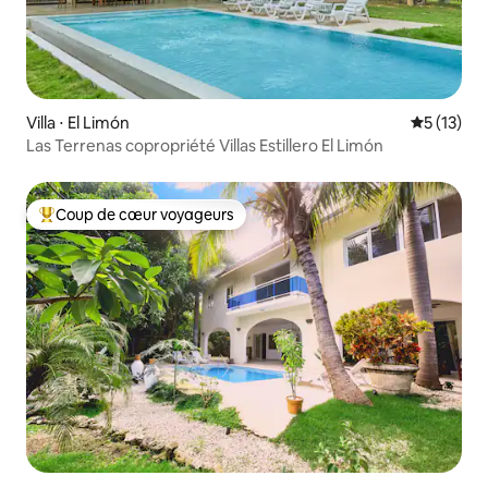
Villa ⋅ El Limón
Évaluation
5 (13)
Las Terrenas copropriété Villas Estillero El Limón
Coup de cœur voyageurs
Coups de cœur voyageurs les plus appréciés