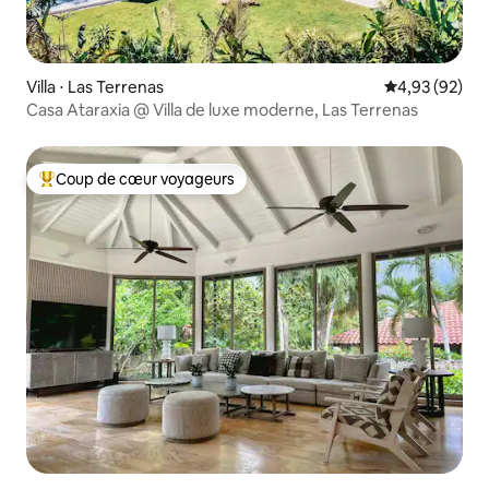
Villa ⋅ Las Terrenas
Évaluation mo
4,93 (92)
Casa Ataraxia @ Villa de luxe moderne, Las Terrenas
Coup de cœur voyageurs
Coups de cœur voyageurs les plus appréciés