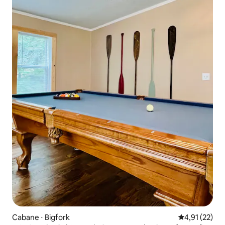
Cabane ⋅ Bigfork
Évaluation mo
4,91 (22)