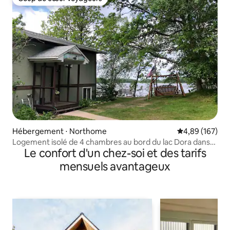
Coup de cœur voyageurs
Hébergement ⋅ Northome
Évaluation moy
4,89 (167)
Logement isolé de 4 chambres au bord du lac Dora dans
Le confort d'un chez-soi et des tarifs
les Northwoods
mensuels avantageux