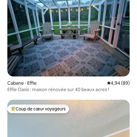
Cabane ⋅ Effie
Évaluation mo
4,94 (89)
Effie Oasis : maison rénovée sur 40 beaux acres !
Coup de cœur voyageurs
Coups de cœur voyageurs les plus appréciés