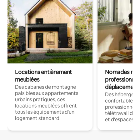
Locations entièrement
Nomades num
meublées
professionnel
déplacement
Des cabanes de montagne
paisibles aux appartements
Des hébergem
urbains pratiques, ces
confortables p
locations meublées offrent
professionnels
tous les équipements d'un
télétravail dis
logement standard.
et d'espaces de