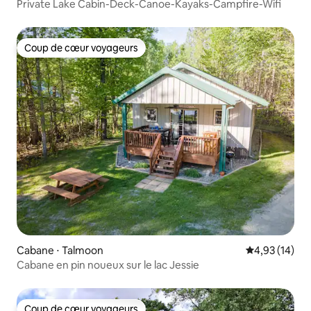
Private Lake Cabin-Deck-Canoe-Kayaks-Campfire-Wifi
Coup de cœur voyageurs
Coup de cœur voyageurs
Cabane ⋅ Talmoon
Évaluation mo
4,93 (14)
Cabane en pin noueux sur le lac Jessie
Coup de cœur voyageurs