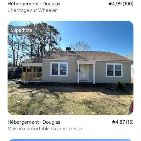
Hébergement ⋅ Douglas
Évaluation moy
4,99 (100)
L'héritage sur Wheeler
Superhôte
Superhôte
Hébergement ⋅ Douglas
Évaluation mo
4,87 (15)
Maison confortable du centre-ville