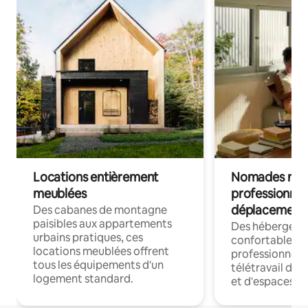
Locations entièrement
Nomades num
meublées
professionnel
déplacement
Des cabanes de montagne
paisibles aux appartements
Des hébergem
urbains pratiques, ces
confortables p
locations meublées offrent
professionnels
tous les équipements d'un
télétravail dis
logement standard.
et d'espaces de