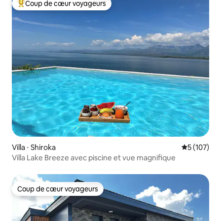
Coup de cœur voyageurs
Coups de cœur voyageurs les plus appréciés
Villa ⋅ Shiroka
Évaluation 
5 (107)
Villa Lake Breeze avec piscine et vue magnifique
Coup de cœur voyageurs
Coup de cœur voyageurs