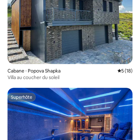
Cabane ⋅ Popova Shapka
Évaluation
5 (18)
Villa au coucher du soleil
Superhôte
Superhôte