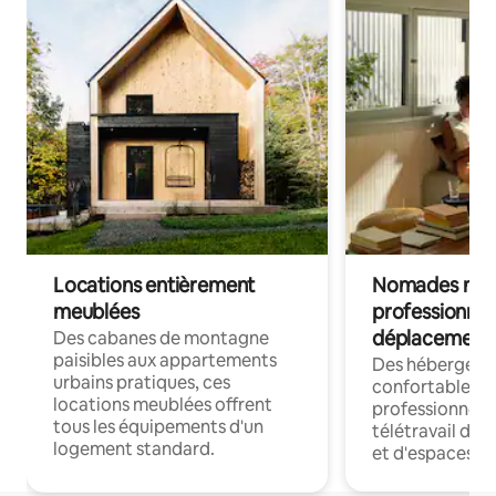
Locations entièrement
Nomades num
meublées
professionnel
déplacement
Des cabanes de montagne
paisibles aux appartements
Des hébergem
urbains pratiques, ces
confortables p
locations meublées offrent
professionnels
tous les équipements d'un
télétravail dis
logement standard.
et d'espaces de