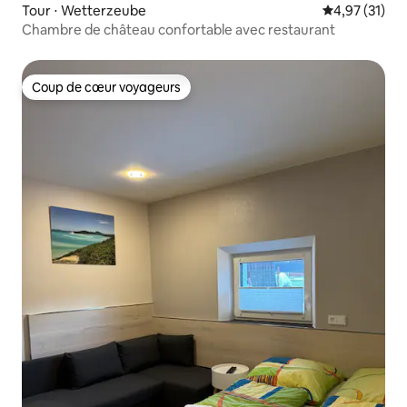
Tour ⋅ Wetterzeube
Évaluation mo
4,97 (31)
Chambre de château confortable avec restaurant
Coup de cœur voyageurs
Coup de cœur voyageurs