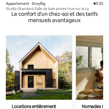
Appartement ⋅ Droyßig
Évaluatio
5 (5)
Studio-Standard-Salle de bain privée-Vue sur la ca
Le confort d'un chez-soi et des tarifs
mensuels avantageux
Locations entièrement
Nomades num