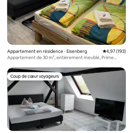
Appartement en résidence ⋅ Eisenberg
Évaluation moy
4,97 (193)
Appartement de 30 m², entièrement meublé, Prime
Video, moderne
Coup de cœur voyageurs
Coup de cœur voyageurs