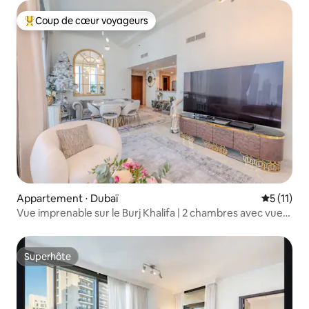
Coup de cœur voyageurs
Coups de cœur voyageurs les plus appréciés
Appartement ⋅ Dubaï
Évaluatio
5 (11)
Vue imprenable sur le Burj Khalifa | 2 chambres avec vue
sur le Burj
Superhôte
Superhôte