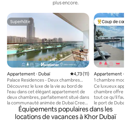
plus encore.
Superhôte
Coup de cœur 
Superhôte
Coups de cœur vo
Appartement ⋅ Dubaï
Évaluation moyenne sur la bas
4,73 (11)
Appartement ⋅ Du
Palace Residences - Deux chambres
1 chambre modern
avec vue sur la crique
imprenable, étage
Découvrez le luxe de la vie au bord de
Ce luxueux appar
l'eau dans cet élégant appartement de
chambre offre une
deux chambres, parfaitement situé dans
tout ce qu'il faut,
la communauté animée de Dubai Creek
le port de Dubaï C
Équipements populaires dans les
Harbour. Profitez d'une vue charmante
incroyable de Dubaï. Profitez d'un 
sur la ligne d'horizon de la ville et la
gratuit à une pisc
locations de vacances à Khor Dubaï
communauté environnante, tout cela
salle de sport et p
dans le confort de votre retraite
dispose d'un cana
élégante. Bénéficiant d'un
d'une télévision H