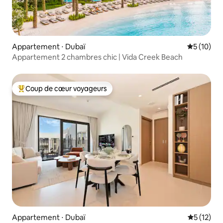
Appartement ⋅ Dubaï
Évaluation
5 (10)
Appartement 2 chambres chic | Vida Creek Beach
Coup de cœur voyageurs
Coups de cœur voyageurs les plus appréciés
Appartement ⋅ Dubaï
Évaluation
5 (12)