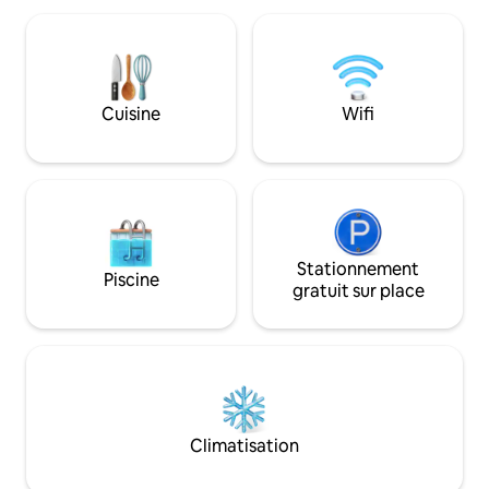
emplacement privilégié, les voyageurs
AppleTV+ pour vous ! Le balcon
ont accès à une gamme d'équipements
une VUE INCROYA
haut de gamme, notamment des allées
est ENTIÈREMENT 
panoramiques, des parcs luxuriants, des
dont vous avez be
magasins, des restaurants et des cafés.
ferons un plaisir d
Cuisine
Wifi
Un séjour inoubliable dans ce logement
dont vous avez be
exceptionnel vous attend.
séjour !
Stationnement
Piscine
gratuit sur place
Climatisation