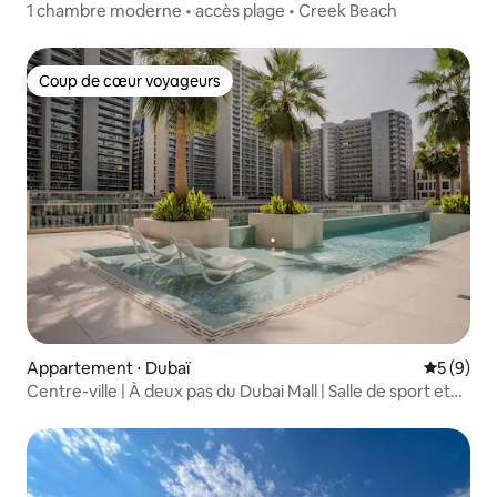
1 chambre moderne • accès plage • Creek Beach
Coup de cœur voyageurs
Coup de cœur voyageurs
Appartement ⋅ Dubaï
Évaluatio
5 (9)
Centre-ville | À deux pas du Dubai Mall | Salle de sport et
piscine