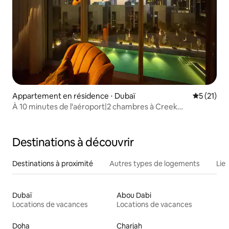
Appartement en résidence ⋅ Dubaï
Évaluation
5 (21)
À 10 minutes de l'aéroport|2 chambres à Creek
Harbour|Piscine
Destinations à découvrir
Destinations à proximité
Autres types de logements
Lie
Dubaï
Abou Dabi
Locations de vacances
Locations de vacances
Doha
Charjah