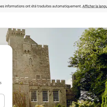
nes informations ont été traduites automatiquement. 
Afficher la lang
s
hes vers le haut et vers le bas pour les parcourir ou en appuyant et en fai