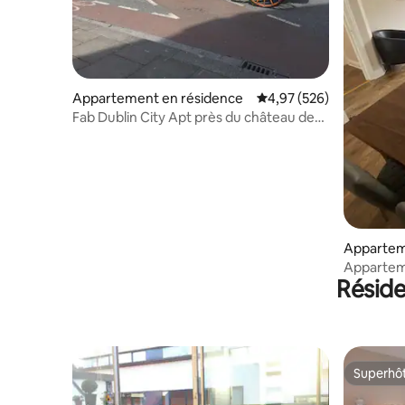
Appartement en résidence
Évaluation moyenne sur 
4,97 (526)
Fab Dublin City Apt près du château de
Dublin, Guinness SH
Appartem
Apparteme
Résid
Superhô
Superhô