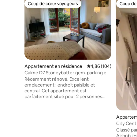
Coup de cœur voyageurs
Coup de
Coup de cœur voyageurs
Coup de
Appartement en résidence
Évaluation moyenne sur 
4,86 (104)
Calme D7 Stoneybatter gem-parking et
patio
Récemment rénové. Excellent
emplacement : endroit paisible et
central. Cet appartement est
parfaitement situé pour 2 personnes
seules ou 1 personne double à seulement
10 minutes à pied de la principale zone
commerçante de Capel St. Juste à côté
Appartem
d'excellents restaurants, Dublin
City Cent
Bikes,Luas,National Museum,Smithfield
Fi/petit-
Classé pa
Sq, fabuleux pubs et très calme. 2 arrêts
Airbnb le