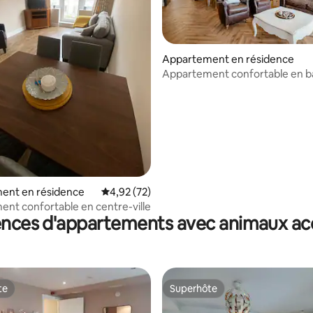
Appartement en résidence
Appartement confortable en b
la base de 526 commentaires : 4,97 sur 5
avec jardin
ent en résidence
Évaluation moyenne sur la base de 72 comme
4,92 (72)
nt confortable en centre-ville
ences d'appartements avec animaux ac
te
Superhôte
te
Superhôte