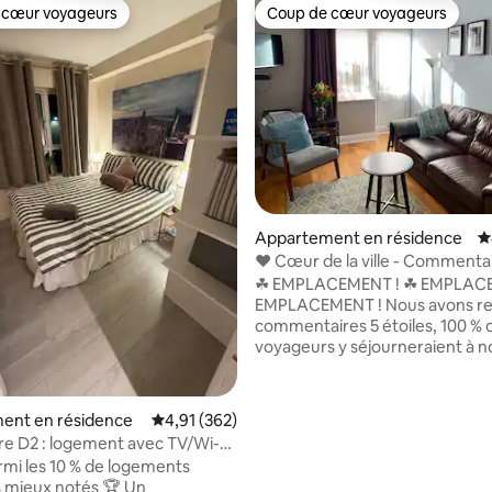
 cœur voyageurs
Coup de cœur voyageurs
 cœur voyageurs
Coup de cœur voyageurs
la base de 104 commentaires : 4,86 sur 5
Appartement en résidence
É
❤️ Cœur de la ville - Commenta
étoiles, Temple Bar
☘ EMPLACEMENT ! ☘ EMPLACEM
EMPLACEMENT ! Nous avons re
commentaires 5 étoiles, 100 % 
voyageurs y séjourneraient à 
Fantastique appartement de lu
juste à côté de la rivière au Ha
Bridge, sérénité dans la ville, p
ent en résidence
Évaluation moyenne sur la base de 362 comme
4,91 (362)
tout, mais si paisible, passez u
re D2 : logement avec TV/Wi-
nuit de sommeil et soyez toujou
déjeuner
rmi les 10 % de logements
minutes de Temple Bar. Appartement
s mieux notés 🏆 Un