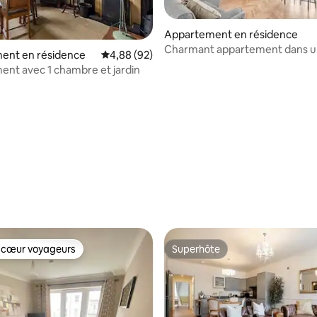
Appartement en résidence
Charmant appartement dans un
 sur la base de 25 commentaires : 5 sur 5
ent en résidence
Évaluation moyenne sur la base de 92 commen
4,88 (92)
avec plafonds voûtés
nt avec 1 chambre et jardin
 cœur voyageurs
Superhôte
 cœur voyageurs
Superhôte