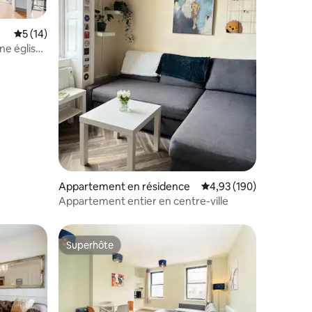
Évaluation moyenne sur la base de 14 commentaires : 5 sur 5
5 (14)
e église
taires : 4,88 sur 5
Appartement en résidence
Évaluation moyenne sur
4,93 (190)
Appartement entier en centre-ville
Superhôte
Superhôte