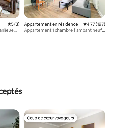
Évaluation moyenne sur la base de 3 commentaires : 5 sur 5
5 (3)
Appartement en résidence
Évaluation moyenne sur
4,77 (197)
anlieue
Appartement 1 chambre flambant neuf,
Dublin (3)
ntaires : 4,92 sur 5
ceptés
Coup de cœur voyageurs
Coup de cœur voyageurs