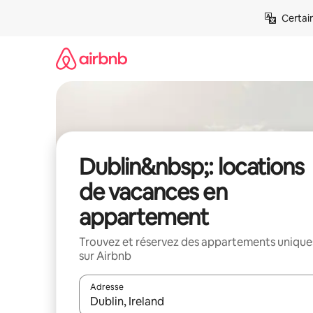
Aller
Certai
directement
au
contenu
Dublin&nbsp;: locations
de vacances en
appartement
Trouvez et réservez des appartements unique
sur Airbnb
Adresse
Lorsque les résultats s'affichent, utilisez les flèc