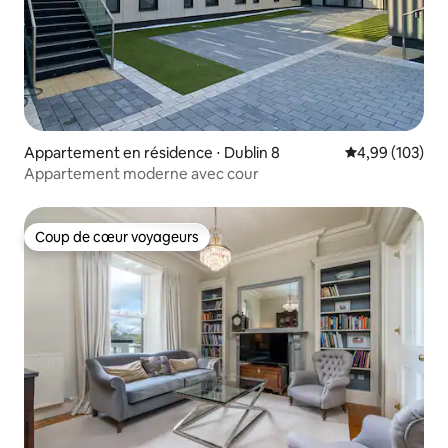
Appartement en résidence ⋅ Dublin 8
Évaluation moy
4,99 (103)
Appartement moderne avec cour
Coup de cœur voyageurs
Coup de cœur voyageurs