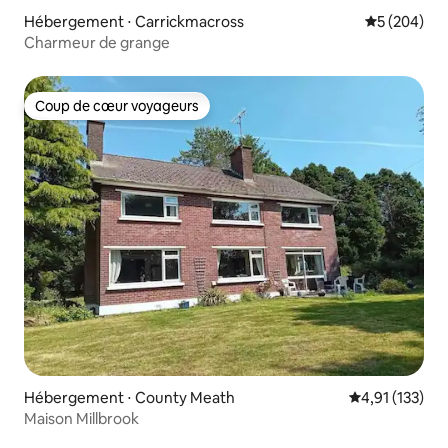
Hébergement ⋅ Carrickmacross
Évaluation 
5 (204)
Charmeur de grange
Coup de cœur voyageurs
Coup de cœur voyageurs
Hébergement ⋅ County Meath
Évaluation moy
4,91 (133)
Maison Millbrook