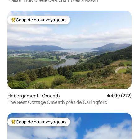
Maison individuelle de 4 chambres à Navan
Coup de cœur voyageurs
Coups de cœur voyageurs les plus appréciés
Hébergement ⋅ Omeath
Évaluation moy
4,99 (272)
The Nest Cottage Omeath près de Carlingford
Coup de cœur voyageurs
Coups de cœur voyageurs les plus appréciés