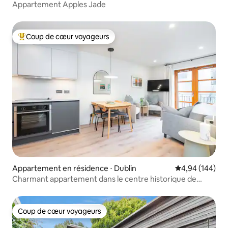
Appartement Apples Jade
Coup de cœur voyageurs
Coups de cœur voyageurs les plus appréciés
Appartement en résidence ⋅ Dublin
Évaluation moy
4,94 (144)
Charmant appartement dans le centre historique de
Dublin
Coup de cœur voyageurs
Coup de cœur voyageurs