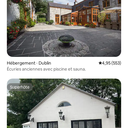
Hébergement ⋅ Dublin
Évaluation moy
4,95 (553)
Écuries anciennes avec piscine et sauna.
Superhôte
Superhôte