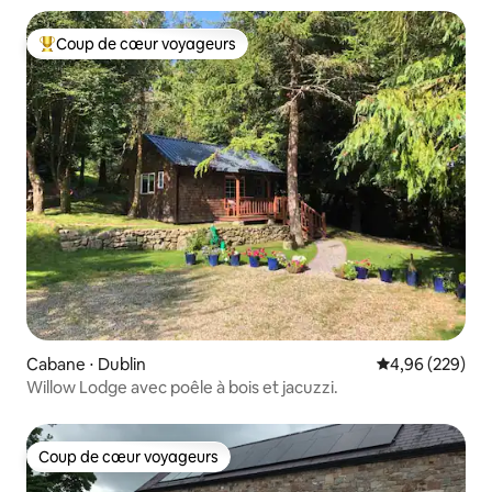
Coup de cœur voyageurs
Coups de cœur voyageurs les plus appréciés
Cabane ⋅ Dublin
Évaluation moy
4,96 (229)
Willow Lodge avec poêle à bois et jacuzzi.
Coup de cœur voyageurs
Coup de cœur voyageurs