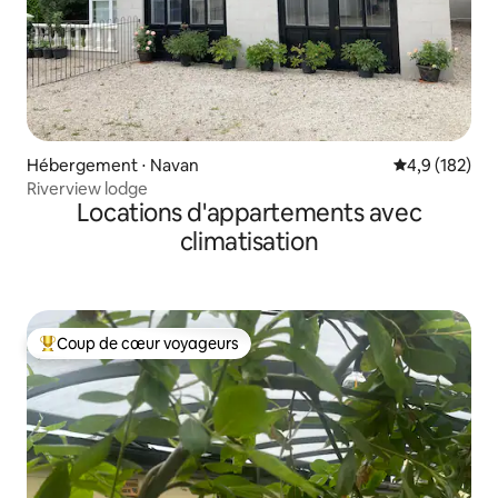
Hébergement ⋅ Navan
Évaluation mo
4,9 (182)
Riverview lodge
Locations d'appartements avec
climatisation
Coup de cœur voyageurs
Coups de cœur voyageurs les plus appréciés