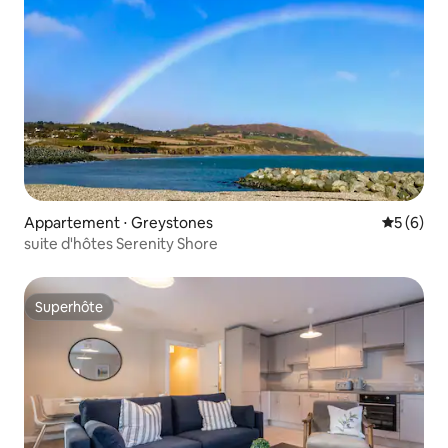
Appartement ⋅ Greystones
Évaluatio
5 (6)
suite d'hôtes Serenity Shore
Superhôte
Superhôte