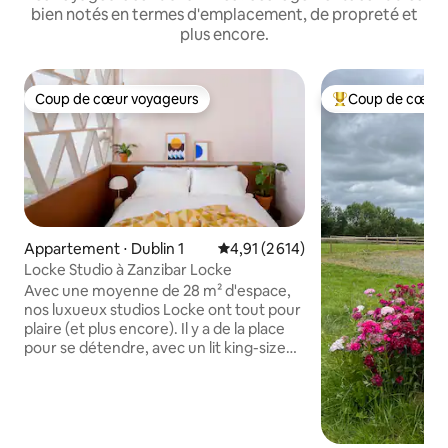
bien notés en termes d'emplacement, de propreté et
plus encore.
Coup de cœur voyageurs
Coup de cœur 
Coup de cœur voyageurs
Coups de cœur vo
Appartement ⋅ Dublin 1
Évaluation moyenne sur la base d
4,91 (2 614)
Locke Studio à Zanzibar Locke
Avec une moyenne de 28 m² d'espace,
nos luxueux studios Locke ont tout pour
plaire (et plus encore). Il y a de la place
pour se détendre, avec un lit king-size
britannique de 150 cm x 200 cm et un
canapé artisanal unique en son genre.
Espace de vie, avec une cuisine
entièrement équipée comprenant une
table à manger, un lave-linge/sèche-