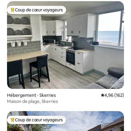
Coup de cœur voyageurs
Coups de cœur voyageurs les plus appréciés
Hébergement ⋅ Skerries
Évaluation moy
4,96 (162)
Maison de plage, Skerries
Coup de cœur voyageurs
Coups de cœur voyageurs les plus appréciés