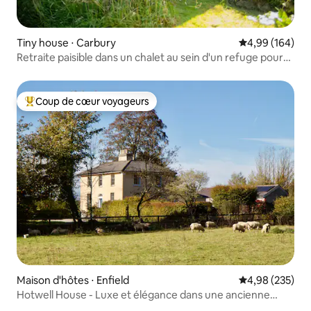
Tiny house ⋅ Carbury
Évaluation moy
4,99 (164)
Retraite paisible dans un chalet au sein d'un refuge pour
animaux
Coup de cœur voyageurs
Coups de cœur voyageurs les plus appréciés
Maison d'hôtes ⋅ Enfield
Évaluation moy
4,98 (235)
Hotwell House - Luxe et élégance dans une ancienne
remise