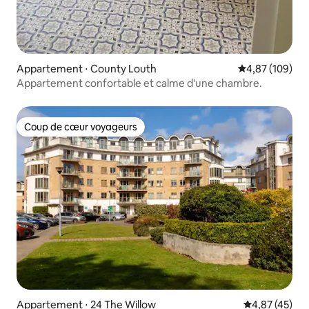
Appartement ⋅ County Louth
Évaluation moy
4,87 (109)
Appartement confortable et calme d'une chambre.
Coup de cœur voyageurs
Coup de cœur voyageurs
Appartement ⋅ 24 The Willow
Évaluation mo
4,87 (45)