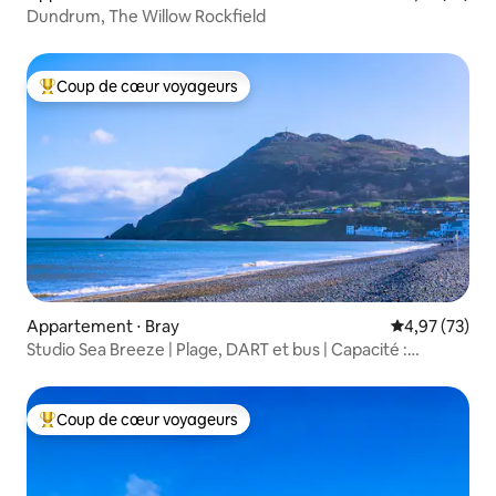
Dundrum, The Willow Rockfield
Coup de cœur voyageurs
Coups de cœur voyageurs les plus appréciés
Appartement ⋅ Bray
Évaluation mo
4,97 (73)
Studio Sea Breeze | Plage, DART et bus | Capacité :
3 personnes
Coup de cœur voyageurs
Coups de cœur voyageurs les plus appréciés