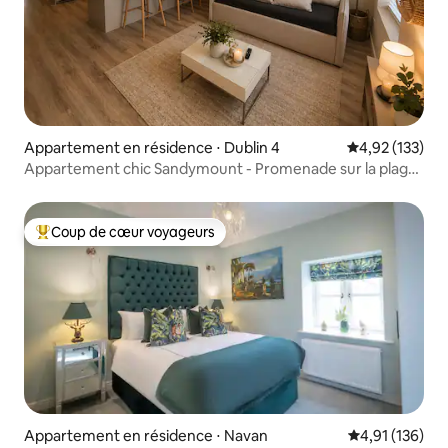
Appartement en résidence ⋅ Dublin 4
Évaluation moy
4,92 (133)
Appartement chic Sandymount - Promenade sur la plage
- 3 personnes
Coup de cœur voyageurs
Coups de cœur voyageurs les plus appréciés
Appartement en résidence ⋅ Navan
Évaluation moy
4,91 (136)