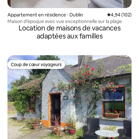
Appartement en résidence ⋅ Dublin
Évaluation moy
4,94 (102)
Maison d'époque avec vue exceptionnelle sur la plage
Location de maisons de vacances
adaptées aux familles
Coup de cœur voyageurs
Coup de cœur voyageurs