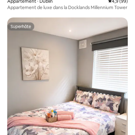
Appartement ⋅ Dublin
Évaluation m
4,9 (99)
Appartement de luxe dans la Docklands Millennium Tower
Superhôte
Superhôte