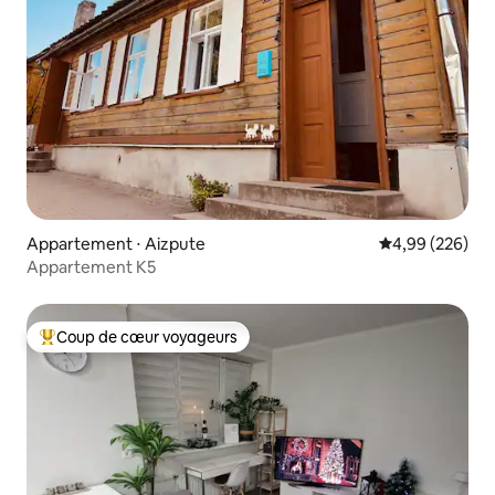
Appartement ⋅ Aizpute
Évaluation moy
4,99 (226)
Appartement K5
Coup de cœur voyageurs
Coups de cœur voyageurs les plus appréciés