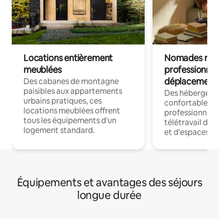
Locations entièrement
Nomades num
meublées
professionnel
déplacement
Des cabanes de montagne
paisibles aux appartements
Des hébergem
urbains pratiques, ces
confortables p
locations meublées offrent
professionnels
tous les équipements d'un
télétravail dis
logement standard.
et d'espaces de
Équipements et avantages des séjours
longue durée