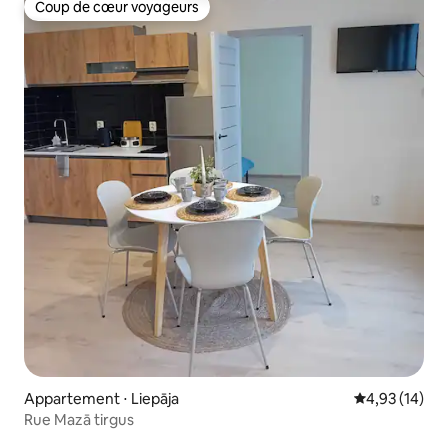
Coup de cœur voyageurs
Coup de cœur voyageurs
Appartement ⋅ Liepāja
Évaluation mo
4,93 (14)
Rue Mazā tirgus