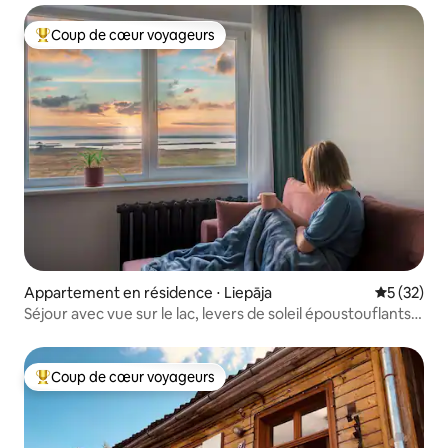
Coup de cœur voyageurs
Coups de cœur voyageurs les plus appréciés
Appartement en résidence ⋅ Liepāja
Évaluation
5 (32)
Séjour avec vue sur le lac, levers de soleil époustouflants
et parking gratuit
Coup de cœur voyageurs
Coups de cœur voyageurs les plus appréciés