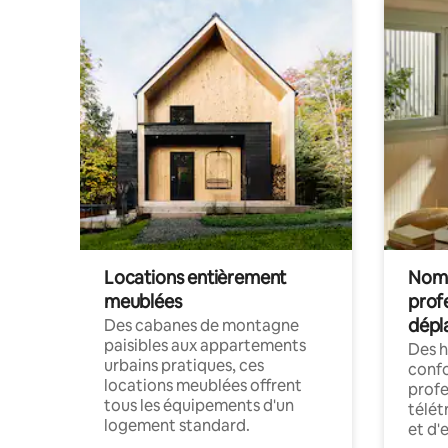
Locations entièrement
Noma
meublées
prof
dépl
Des cabanes de montagne
paisibles aux appartements
Des 
urbains pratiques, ces
confo
locations meublées offrent
profe
tous les équipements d'un
télét
logement standard.
et d'