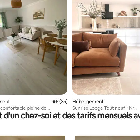
r la base de 66 commentaires : 4,77 sur 5
ment
Évaluation moyenne sur la base de 35 co
5 (35)
Hébergement
confortable pleine de
Sunrise Lodge Tout neuf * Nr
t d'un chez-soi et des tarifs mensuels 
.
Stocktonheath