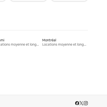
ami
Montréal
Locations moyenne et longue durée
Locations moyenne et longue durée