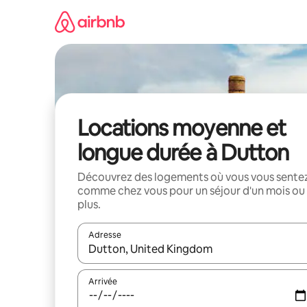
Aller
directement
au
contenu
Locations moyenne et
longue durée à Dutton
Découvrez des logements où vous vous sente
comme chez vous pour un séjour d'un mois ou
plus.
Adresse
Lorsque les résultats s'affichent, utilisez les flèc
Arrivée