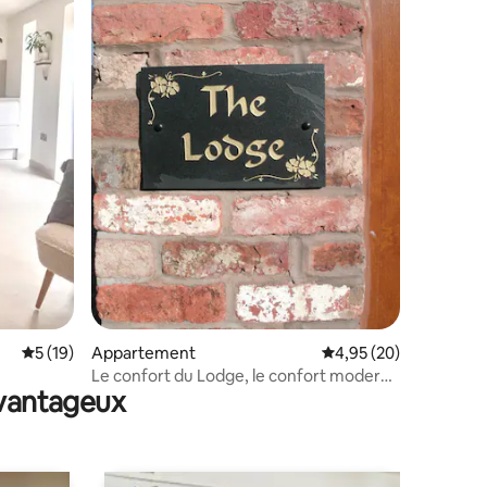
mmentaires : 5 sur 5
Évaluation moyenne sur la base de 19 commentaires : 5 sur 5
5 (19)
Appartement
Évaluation moyenne su
4,95 (20)
Le confort du Lodge, le confort moderne
avantageux
et la détente.