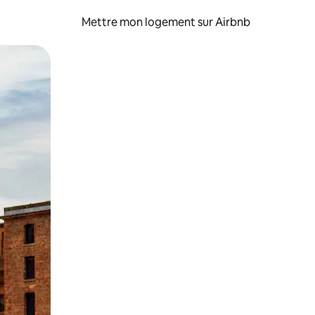
Mettre mon logement sur Airbnb
sant glisser.