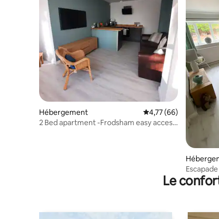
Hébergement
Évaluation moyenne su
4,77 (66)
2 Bed apartment -Frodsham easy access
to Liverpool
Héberge
Escapade 
Le confor
caractère