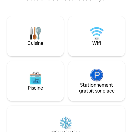
cuisine complète,
Pine est une petite ville, donc les
baignoire sur pied
promenades du matin et du soir sont
construite pour dé
indispensables. La base de la Sierra
normes d'efficacit
orientale regorge d'excellents endroits à
donc confortable e
explorer. Les petits animaux de
été. Nous sommes 
compagnie (30 lb) sont acceptés
verte » certifiée 
moyennant un supplément de 30 $
efforçons de prom
payable à l'arrivée. Les animaux ne
Cuisine
Wifi
d'efficacité énergé
doivent pas être laissés seuls. Le WiFi est
disponible, mais peut être irrégulier
parfois.
Stationnement
Piscine
gratuit sur place