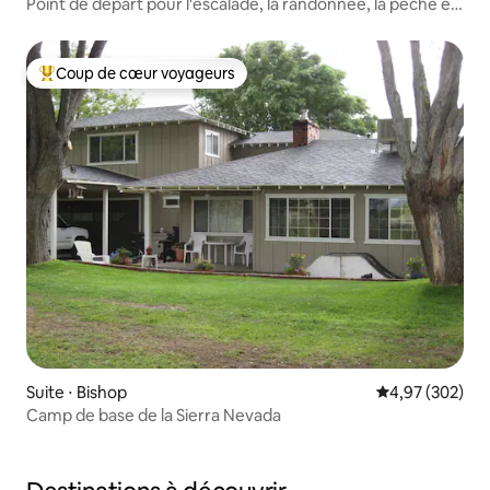
Point de départ pour l'escalade, la randonnée, la pêche et
le ski
Coup de cœur voyageurs
Coups de cœur voyageurs les plus appréciés
Suite ⋅ Bishop
Évaluation moy
4,97 (302)
Camp de base de la Sierra Nevada