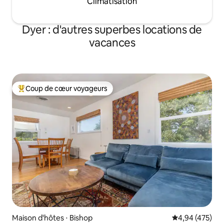
Climatisation
Dyer : d'autres superbes locations de
vacances
Coup de cœur voyageurs
Coups de cœur voyageurs les plus appréciés
Maison d'hôtes ⋅ Bishop
Évaluation moy
4,94 (475)