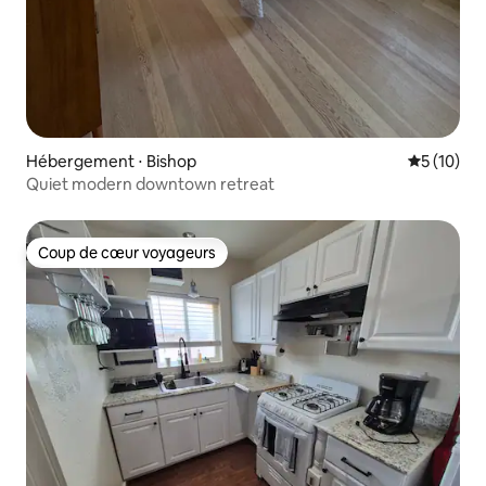
Hébergement ⋅ Bishop
Évaluation
5 (10)
Quiet modern downtown retreat
Coup de cœur voyageurs
Coup de cœur voyageurs