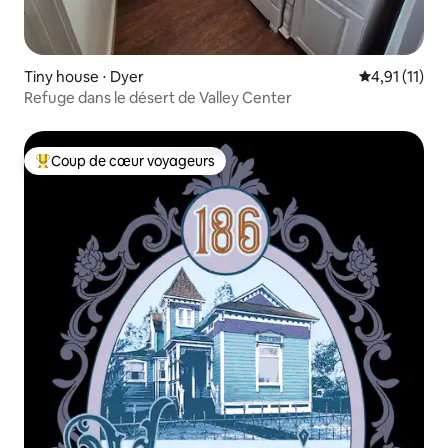
Tiny house ⋅ Dyer
Évaluation m
4,91 (11)
Refuge dans le désert de Valley Center
Coup de cœur voyageurs
Coups de cœur voyageurs les plus appréciés