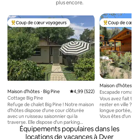
plus encore.
Coup de cœur voyageurs
Coup de cœur 
Coups de cœur voyageurs les plus appréciés
Coups de cœur vo
Maison d'hôtes ⋅ B
Maison d'hôtes ⋅ Big Pine
Évaluation moyenne sur la base 
4,99 (522)
Escapade romant
Cottage Big Pine
Vous avez fait tou
rester en ville ? P
Refuge de chalet Big Pine ! Notre maison
longue portée, d'i
d'hôtes dispose d'une cour clôturée
Vous êtes d'un côt
avec un ruisseau saisonnier qui la
verger biologiqu
traverse. Elle dispose d'un parking
Équipements populaires dans les
l'autre. Cette mai
pouvant accueillir 2 véhicules. Elle est à
pour répondre à v
distance de marche du centre-ville. Big
locations de vacances à Dyer