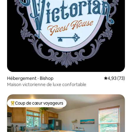
Hébergement ⋅ Bishop
Évaluation mo
4,93 (73)
Maison victorienne de luxe confortable
Coup de cœur voyageurs
Coups de cœur voyageurs les plus appréciés