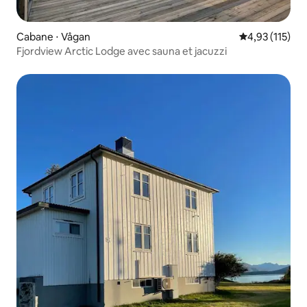
Cabane ⋅ Vågan
Évaluation moy
4,93 (115)
Fjordview Arctic Lodge avec sauna et jacuzzi