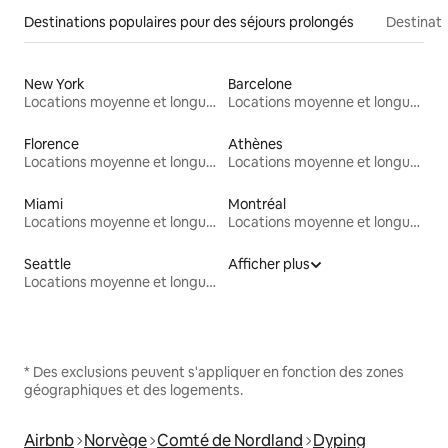
Destinations populaires pour des séjours prolongés
Destinati
New York
Barcelone
Locations moyenne et longue durée
Locations moyenne et longue durée
Florence
Athènes
Locations moyenne et longue durée
Locations moyenne et longue durée
Miami
Montréal
Locations moyenne et longue durée
Locations moyenne et longue durée
Seattle
Afficher plus
Locations moyenne et longue durée
* Des exclusions peuvent s'appliquer en fonction des zones
géographiques et des logements.
Airbnb
Norvège
Comté de Nordland
Dyping