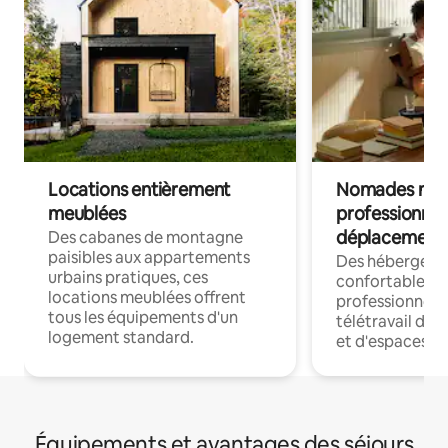
Locations entièrement
Nomades num
meublées
professionnel
déplacement
Des cabanes de montagne
paisibles aux appartements
Des hébergem
urbains pratiques, ces
confortables p
locations meublées offrent
professionnels
tous les équipements d'un
télétravail dis
logement standard.
et d'espaces de
Équipements et avantages des séjours