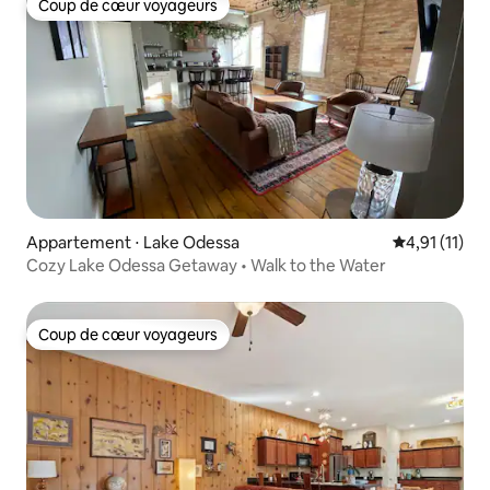
Coup de cœur voyageurs
Coup de cœur voyageurs
Appartement ⋅ Lake Odessa
Évaluation m
4,91 (11)
Cozy Lake Odessa Getaway • Walk to the Water
Coup de cœur voyageurs
Coup de cœur voyageurs