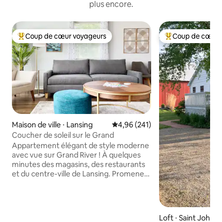
plus encore.
Coup de cœur voyageurs
Coup de cœur 
Coups de cœur voyageurs les plus appréciés
Coups de cœur vo
Maison de ville ⋅ Lansing
Évaluation moyenne sur la base 
4,96 (241)
Coucher de soleil sur le Grand
Appartement élégant de style moderne
avec vue sur Grand River ! À quelques
minutes des magasins, des restaurants
et du centre-ville de Lansing. Promenez-
vous ou faites du vélo le long du sentier
de la rivière, ou dirigez-vous vers le
magnifique parc Frances et profitez de
la vue paisible sur la roseraie. À deux pas
Loft ⋅ Saint Johns
des clubs MSU & Lansing Row et de la