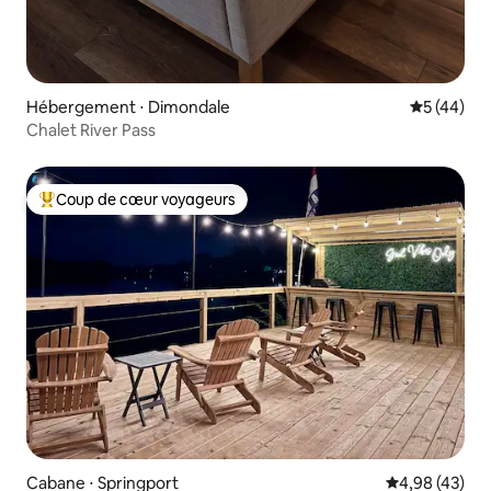
Hébergement ⋅ Dimondale
Évaluation
5 (44)
Chalet River Pass
Coup de cœur voyageurs
Coups de cœur voyageurs les plus appréciés
Cabane ⋅ Springport
Évaluation mo
4,98 (43)