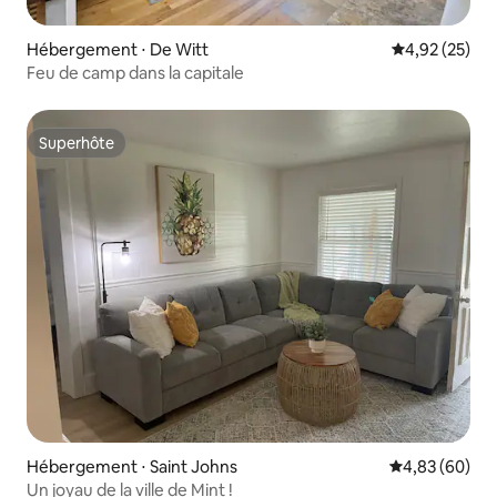
Hébergement ⋅ De Witt
Évaluation mo
4,92 (25)
Feu de camp dans la capitale
Superhôte
Superhôte
Hébergement ⋅ Saint Johns
Évaluation mo
4,83 (60)
Un joyau de la ville de Mint !