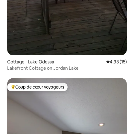
Cottage ⋅ Lake Odessa
Évaluation mo
4,93 (15)
Lakefront Cottage on Jordan Lake
Coup de cœur voyageurs
Coups de cœur voyageurs les plus appréciés