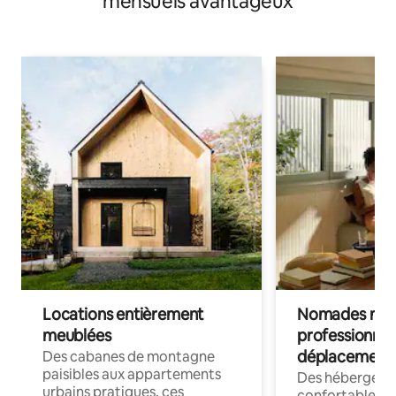
mensuels avantageux
Locations entièrement
Nomades num
meublées
professionnel
déplacement
Des cabanes de montagne
paisibles aux appartements
Des hébergem
urbains pratiques, ces
confortables p