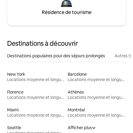
Résidence de tourisme
Destinations à découvrir
Destinations populaires pour des séjours prolongés
Autres t
New York
Barcelone
Locations moyenne et longue durée
Locations moyenne et longue durée
Florence
Athènes
Locations moyenne et longue durée
Locations moyenne et longue durée
Miami
Montréal
Locations moyenne et longue durée
Locations moyenne et longue durée
Seattle
Afficher plus
Locations moyenne et longue durée