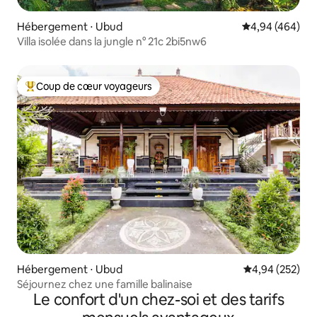
Hébergement ⋅ Ubud
Évaluation moy
4,94 (464)
Villa isolée dans la jungle n° 21c 2bi5nw6
Coup de cœur voyageurs
Coups de cœur voyageurs les plus appréciés
Hébergement ⋅ Ubud
Évaluation moy
4,94 (252)
Séjournez chez une famille balinaise
Le confort d'un chez-soi et des tarifs