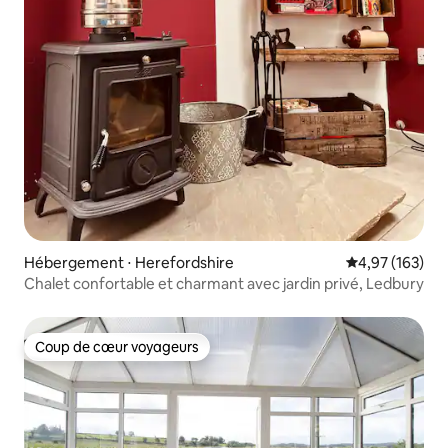
Hébergement ⋅ Herefordshire
Évaluation moy
4,97 (163)
Chalet confortable et charmant avec jardin privé, Ledbury
Coup de cœur voyageurs
Coup de cœur voyageurs