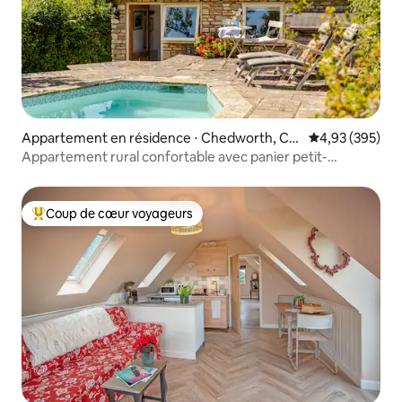
Appartement en résidence ⋅ Chedworth, Ch
Évaluation moy
4,93 (395)
eltenham
Appartement rural confortable avec panier petit-
déjeuner
Coup de cœur voyageurs
Coups de cœur voyageurs les plus appréciés