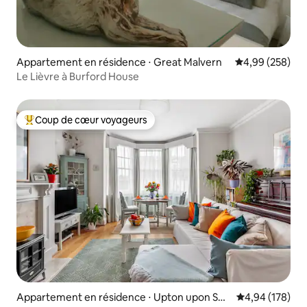
Appartement en résidence ⋅ Great Malvern
Évaluation moy
4,99 (258)
Le Lièvre à Burford House
Coup de cœur voyageurs
Coups de cœur voyageurs les plus appréciés
Appartement en résidence ⋅ Upton upon Sev
Évaluation moy
4,94 (178)