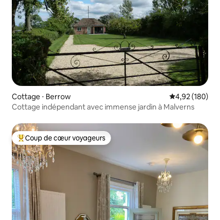
Cottage ⋅ Berrow
Évaluation moy
4,92 (180)
Cottage indépendant avec immense jardin à Malverns
Coup de cœur voyageurs
Coups de cœur voyageurs les plus appréciés