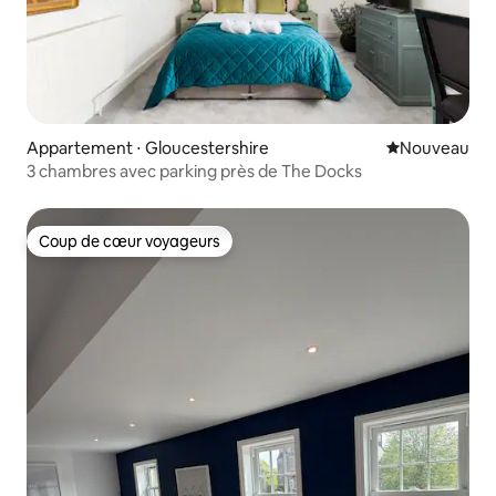
Appartement ⋅ Gloucestershire
Nouvel hébe
Nouveau
3 chambres avec parking près de The Docks
Coup de cœur voyageurs
Coup de cœur voyageurs