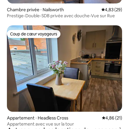
Chambre privée ⋅ Nailsworth
Évaluation mo
4,83 (29)
Prestige-Double-SDB privée avec douche-Vue sur Rue
Coup de cœur voyageurs
Coup de cœur voyageurs
Appartement ⋅ Headless Cross
Évaluation mo
4,86 (21)
Appartement avec vue sur la tour