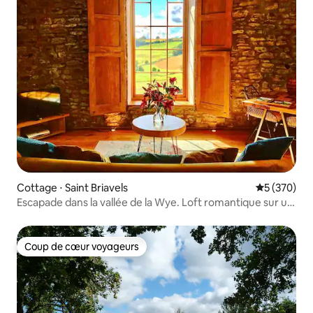
Cottage ⋅ Saint Briavels
Évaluation 
5 (370)
Escapade dans la vallée de la Wye. Loft romantique sur un
domaine de 40 acres
Coup de cœur voyageurs
Coup de cœur voyageurs