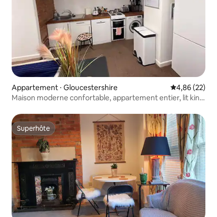
Appartement ⋅ Gloucestershire
Évaluation mo
4,86 (22)
Maison moderne confortable, appartement entier, lit king
size
Superhôte
Superhôte