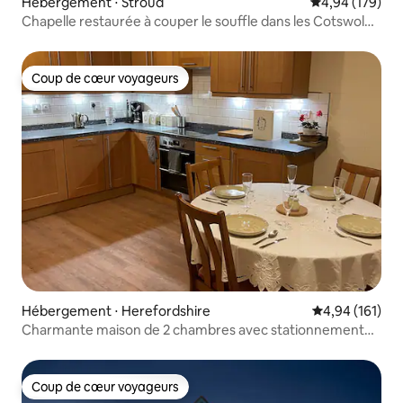
Hébergement ⋅ Stroud
Évaluation moy
4,94 (179)
Chapelle restaurée à couper le souffle dans les Cotswolds
avec vue sur la vallée
Coup de cœur voyageurs
Coup de cœur voyageurs
Hébergement ⋅ Herefordshire
Évaluation moy
4,94 (161)
Charmante maison de 2 chambres avec stationnement
gratuit
Coup de cœur voyageurs
Coup de cœur voyageurs