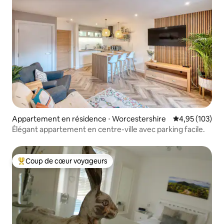
Appartement en résidence ⋅ Worcestershire
Évaluation moy
4,95 (103)
Élégant appartement en centre-ville avec parking facile.
Coup de cœur voyageurs
Coups de cœur voyageurs les plus appréciés