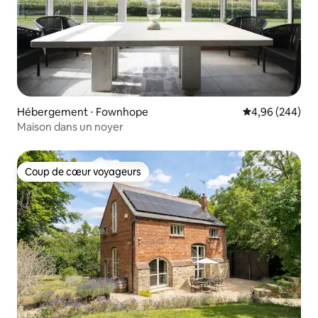
Hébergement ⋅ Fownhope
Évaluation moy
4,96 (244)
Maison dans un noyer
Coup de cœur voyageurs
Coup de cœur voyageurs