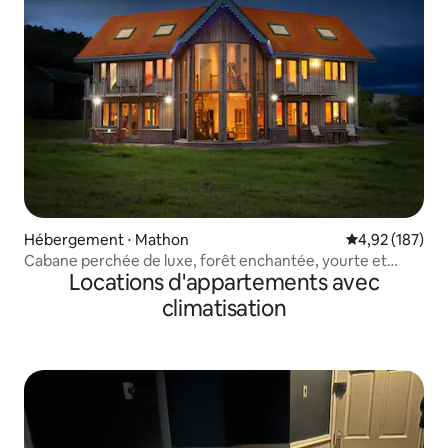
Hébergement ⋅ Mathon
Évaluation moy
4,92 (187)
Cabane perchée de luxe, forêt enchantée, yourte et
Locations d'appartements avec
jacuzzi
climatisation