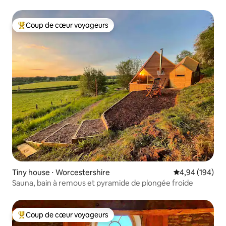
Coup de cœur voyageurs
Coups de cœur voyageurs les plus appréciés
Tiny house ⋅ Worcestershire
Évaluation moy
4,94 (194)
Sauna, bain à remous et pyramide de plongée froide
Coup de cœur voyageurs
Coups de cœur voyageurs les plus appréciés