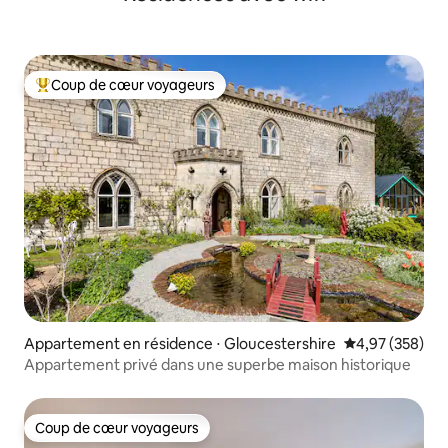
Coup de cœur voyageurs
Coups de cœur voyageurs les plus appréciés
Appartement en résidence ⋅ Gloucestershire
Évaluation moy
4,97 (358)
Appartement privé dans une superbe maison historique
Coup de cœur voyageurs
Coup de cœur voyageurs