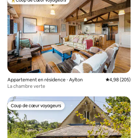
Coup de cœur voyageurs
Coups de cœur voyageurs les plus appréciés
Appartement en résidence ⋅ Aylton
Évaluation moy
4,98 (205)
La chambre verte
Coup de cœur voyageurs
Coup de cœur voyageurs