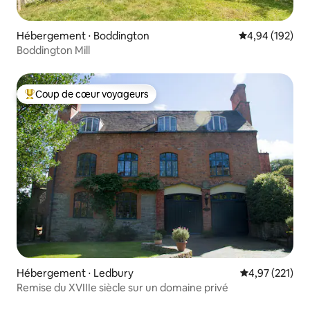
Hébergement ⋅ Boddington
Évaluation moy
4,94 (192)
Boddington Mill
Coup de cœur voyageurs
Coups de cœur voyageurs les plus appréciés
Hébergement ⋅ Ledbury
Évaluation moy
4,97 (221)
Remise du XVIIIe siècle sur un domaine privé