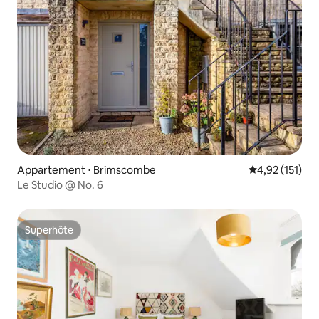
Appartement ⋅ Brimscombe
Évaluation moy
4,92 (151)
Le Studio @ No. 6
Superhôte
Superhôte