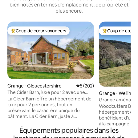
bien notés en termes d'emplacement, de propreté et
plus encore.
Coup de cœur voyageurs
Coup de cœur 
Coups de cœur voyageurs les plus appréciés
Coups de cœur vo
Grange ⋅ Gloucestershire
Évaluation moyenne sur la ba
5 (202)
The Cider Barn, luxe pour 2 avec une
Grange ⋅ Wellingt
belle vue.
La Cider Barn offre un hébergement de
Grange aménagée
luxe pour 2 personnes, tout en
Ledbury et les col
Woodcutters Barn
préservant le caractère unique du
hébergement de l
bâtiment. La Cider Barn, juste à
bénéficiant d'un 
l'extérieur de la ville commerçante
à la campagne, d'
historique de Ledbury, bénéficie d'un
Équipements populaires dans les
de promenades et
emplacement rural idyllique, d'une vue
inégalées. Situé juste à l'extérieur de la