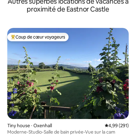
Autres superbes locations de vacances à
proximité de Eastnor Castle
Coup de cœur voyageurs
Coups de cœur voyageurs les plus appréciés
Tiny house ⋅ Oxenhall
Évaluation moy
4,99 (291)
Moderne-Studio-Salle de bain privée-Vue sur la cam