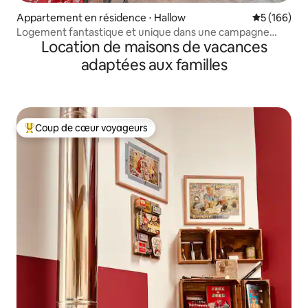
Appartement en résidence ⋅ Hallow
Évaluation 
5 (166)
Logement fantastique et unique dans une campagne
Location de maisons de vacances
magnifique
adaptées aux familles
Coup de cœur voyageurs
Coups de cœur voyageurs les plus appréciés