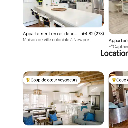
Appartement en résidence ⋅
Évaluation moyenne sur 
4,82 (273)
Newport
Maison de ville coloniale à Newport
Appartem
⋅ Newpor
~"Captain
Location
Condo+Pa
Coup de cœur voyageurs
Coup 
Coups de cœur voyageurs les plus appréciés
Coups de