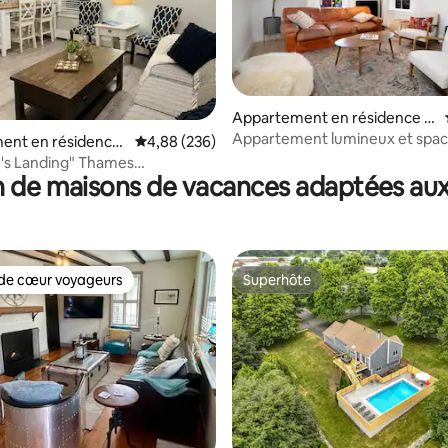
la base de 273 commentaires : 4,82 sur 5
Appartement en résidence ⋅
Newport
Appartement lumineux et spac
ent en résidence
Évaluation moyenne sur la base de 236 commen
4,88 (236)
2 chambres · Cœur de Newpor
t
's Landing" Thames
 de maisons de vacances adaptées aux
rking!
de cœur voyageurs
Superhôte
 cœur voyageurs les plus appréciés
Superhôte