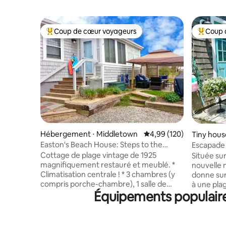
Coup de cœur voyageurs
Coup 
Coups de cœur voyageurs les plus appréciés
Coups de
Hébergement ⋅ Middletown
Évaluation moyenne sur 
4,99 (120)
Tiny hous
Easton's Beach House: Steps to the
Escapade 
Beach, plus AC!
bord de 
Cottage de plage vintage de 1925
Située sur
magnifiquement restauré et meublé. *
nouvelle 
Climatisation centrale ! * 3 chambres (y
donne sur
compris porche-chambre), 1 salle de
à une pla
Équipements populaire
bain. * Parfait pour les familles, les
nager ou pêcher. La pr
couples ou les week-ends entre filles. *
du centre
La chambre principale dispose d'un lit
idéalemen
King Size. * La deuxième chambre
L'unité co