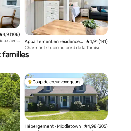
Évaluation moyenne sur la base de 106 commentaires : 4,9 sur 5
4,9 (106)
ieux avec
taires : 4,88 sur 5
Appartement en résidence ⋅
Évaluation moyenne sur
4,91 (141)
t
Newport
Charmant studio au bord de la Tamise
 familles
Coup de cœur voyageurs
Coups de cœur voyageurs les plus appréciés
Hébergement ⋅ Middletown
Évaluation moyenne sur
4,98 (205)