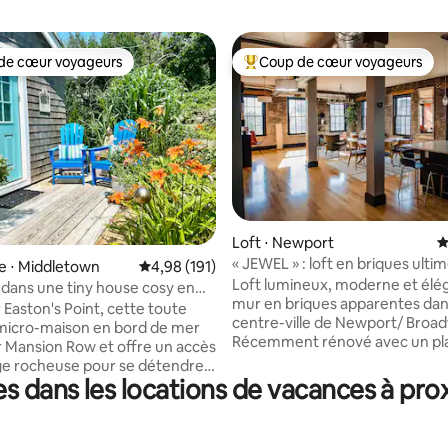
de cœur voyageurs
Coup de cœur voyageurs
 cœur voyageurs les plus appréciés
Coups de cœur voyageurs les p
Loft ⋅ Newport
É
« JEWEL » : loft en briques ultim
la base de 120 commentaires : 4,99 sur 5
e ⋅ Middletown
Évaluation moyenne sur la base de 191 comme
4,98 (191)
moderne et élégant
Loft lumineux, moderne et élé
dans une tiny house cosy en
mur en briques apparentes dan
mer
 Easton's Point, cette toute
centre-ville de Newport/ Broa
micro-maison en bord de mer
Récemment rénové avec un pl
 Mansion Row et offre un accès
d'étage ouvert, salle de bain/cu
ge rocheuse pour se détendre,
design et tous les nouveaux app
s dans les locations de vacances à pro
opriété est proche
Hauts plafonds, nouveaux plan
-ville de Newport et
bois, 9 fenêtres extra larges, d
t située entre trois plages.
moderne. @ 1650 pieds carrés
nfortable dispose d'un lit