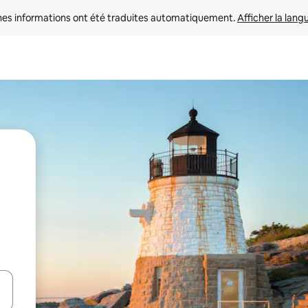
nes informations ont été traduites automatiquement. 
Afficher la lang
hes vers le haut et vers le bas pour les parcourir ou en appuyant et en fai