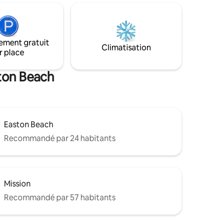
st
intérieur, terrasse et patio avec
chambre
barbecue à gaz, Internet haut débit,
t Murphy
lave-linge/sèche-linge dans l'unité. En
des trois
face de Kings Park, de la plage, de l'aire
e
ement gratuit
de jeux et The Waterfront Walk. Café
Climatisation
pearl
r place
gratuit, boissons fraîches, Eau en
bouteille et fruits.
ston Beach
Easton Beach
Recommandé par 24 habitants
Mission
Recommandé par 57 habitants