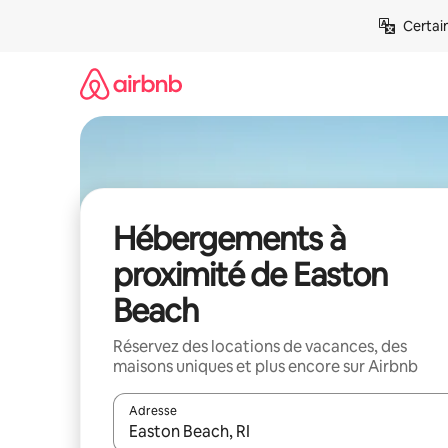
Aller
Certai
directement
au
contenu
Hébergements à
proximité de Easton
Beach
Réservez des locations de vacances, des
maisons uniques et plus encore sur Airbnb
Adresse
Lorsque les résultats s'affichent, utilisez les flèc