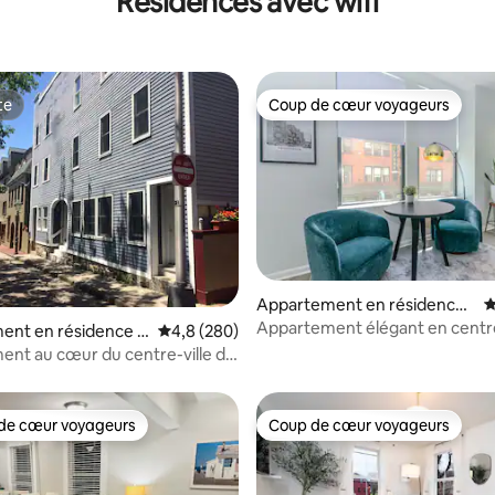
Résidences avec wifi
te
Coup de cœur voyageurs
te
Coup de cœur voyageurs
Appartement en résidence ⋅
É
Providence
Appartement élégant en centre
ent en résidence ⋅
Évaluation moyenne sur la base de 280 comme
4,8 (280)
 la base de 120 commentaires : 4,91 sur 5
nt au cœur du centre-ville de
 À quelques pas de tout !
de cœur voyageurs
Coup de cœur voyageurs
 cœur voyageurs les plus appréciés
Coup de cœur voyageurs