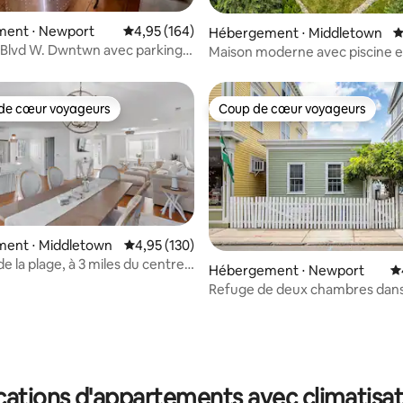
ur la base de 106 commentaires : 5 sur 5
ent ⋅ Newport
Évaluation moyenne sur la base de 164 commen
4,95 (164)
Hébergement ⋅ Middletown
É
Blvd W. Dwntwn avec parking
Maison moderne avec piscine et
lleur emplacement
jeux | À quelques minutes de 
de cœur voyageurs
Coup de cœur voyageurs
 cœur voyageurs les plus appréciés
Coup de cœur voyageurs
ent ⋅ Middletown
Évaluation moyenne sur la base de 130 comme
4,95 (130)
de la plage, à 3 miles du centre-
Hébergement ⋅ Newport
É
 la base de 125 commentaires : 4,94 sur 5
ewport !
Refuge de deux chambres dans
centre-ville de Newport !
cations d'appartements avec climatisat