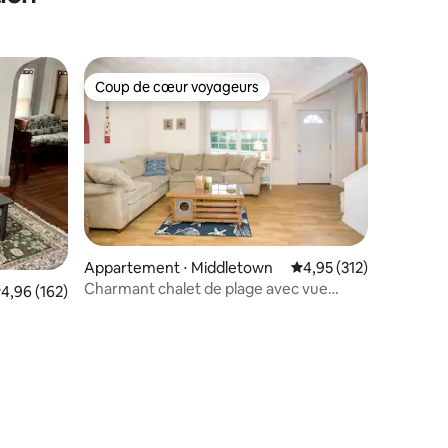
Coup de cœur voyageurs
lus appréciés
Coup de cœur voyageurs
Appartement ⋅ Middletown
Évaluation moyenne sur
4,95 (312)
Charmant chalet de plage avec vue
valuation moyenne sur la base de 162 commentaires : 4,96 sur 5
4,96 (162)
imprenable sur l'océan !!