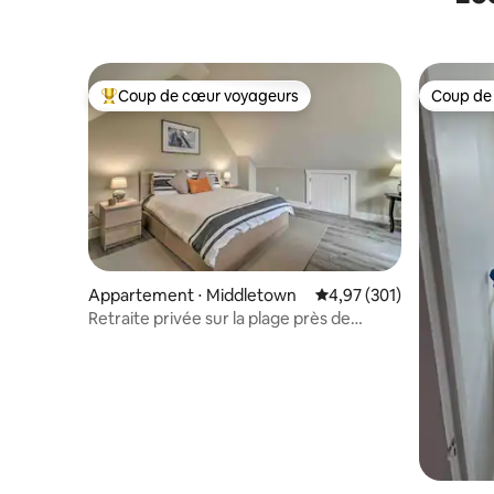
Coup de cœur voyageurs
Coup de
Coups de cœur voyageurs les plus appréciés
Coup de
Appartement ⋅ Middletown
Évaluation moyenne sur
4,97 (301)
Retraite privée sur la plage près de
Newport