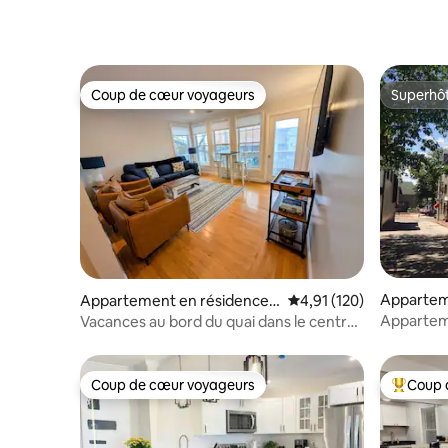
Coup de cœur voyageurs
Superhô
Coup de cœur voyageurs
Superhô
Appartem
Appartement en résidence ⋅
Évaluation moyenne sur
4,91 (120)
Newport
Newport
Apparteme
Vacances au bord du quai dans le centre-
Newport !
ville de Newport
Coup de cœur voyageurs
Coup 
Coup de cœur voyageurs
Coups de