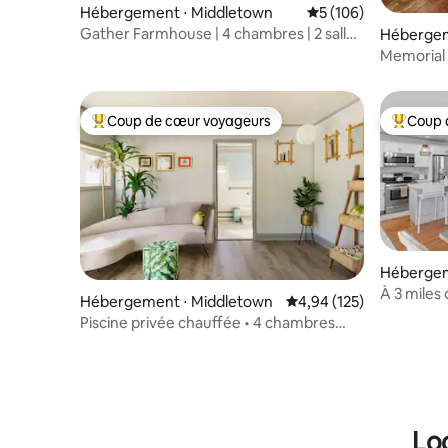
Hébergement ⋅ Middletown
Évaluation moyenne s
5 (106)
Gather Farmhouse | 4 chambres | 2 salles
Hébergem
de bain avec jacuzzi
Memorial 
et le mei
Coup de cœur voyageurs
Coup 
Coups de cœur voyageurs les plus appréciés
Coups de
Hébergem
À 3 miles 
Hébergement ⋅ Middletown
Évaluation moyenne sur
4,94 (125)
ville de N
Piscine privée chauffée • 4 chambres
haut de gamme • 13 min 2 plage
Lo