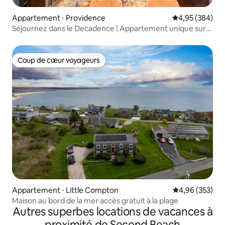
Appartement ⋅ Providence
Évaluation moy
4,95 (384)
Séjournez dans le Decadence | Appartement unique sur
Broadway
Coup de cœur voyageurs
Coup de cœur voyageurs
Appartement ⋅ Little Compton
Évaluation moy
4,96 (353)
Maison au bord de la mer accès gratuit à la plage
Autres superbes locations de vacances à
proximité de Second Beach