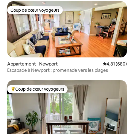
Coup de cœur voyageurs
Coup de cœur voyageurs
Appartement ⋅ Newport
Évaluation moy
4,81 (680)
Escapade à Newport : promenade vers les plages
Coup de cœur voyageurs
Coups de cœur voyageurs les plus appréciés