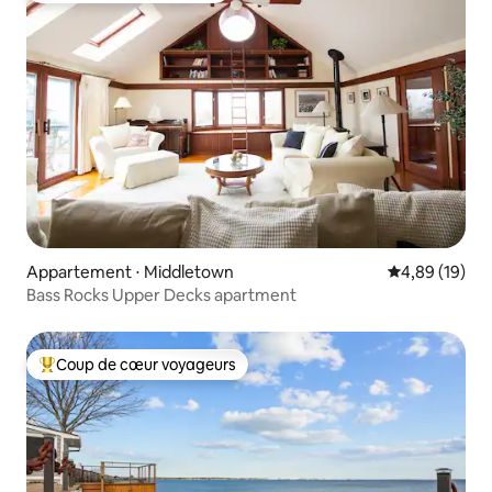
Appartement ⋅ Middletown
Évaluation mo
4,89 (19)
Bass Rocks Upper Decks apartment
Coup de cœur voyageurs
Coups de cœur voyageurs les plus appréciés