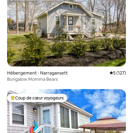
Hébergement ⋅ Narragansett
Évaluation 
5 (127)
Bungalow Momma Bears
Coup de cœur voyageurs
Coups de cœur voyageurs les plus appréciés