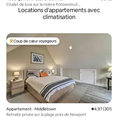
Chalet de luxe sur la rivière Potowomut
Locations d'appartements avec
2 chambres/2 salles de bain
climatisation
Coup de cœur voyageurs
Coups de cœur voyageurs les plus appréciés
Appartement ⋅ Middletown
Évaluation moy
4,97 (301)
Retraite privée sur la plage près de Newport