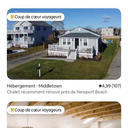
Coup de cœur voyageurs
Coups de cœur voyageurs les plus appréciés
Hébergement ⋅ Middletown
Évaluation moy
4,99 (107)
Chalet récemment rénové près de Newport Beach
Coup de cœur voyageurs
Coups de cœur voyageurs les plus appréciés