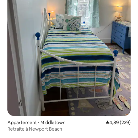
Appartement ⋅ Middletown
Évaluation moy
4,89 (229)
Retraite à Newport Beach