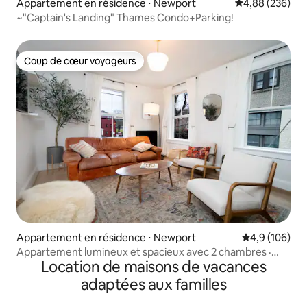
Appartement en résidence ⋅ Newport
Évaluation moy
4,88 (236)
~"Captain's Landing" Thames Condo+Parking!
Coup de cœur voyageurs
Coup de cœur voyageurs
Appartement en résidence ⋅ Newport
Évaluation mo
4,9 (106)
Appartement lumineux et spacieux avec 2 chambres ·
Location de maisons de vacances
Cœur de Newport
adaptées aux familles