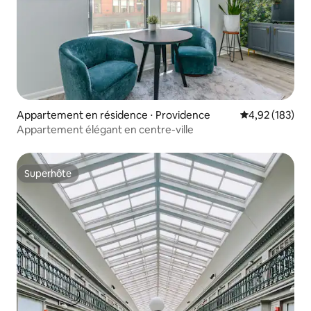
Appartement en résidence ⋅ Providence
Évaluation moy
4,92 (183)
Appartement élégant en centre-ville
Superhôte
Superhôte