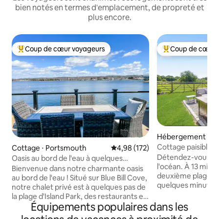
bien notés en termes d'emplacement, de propreté et
plus encore.
Coup de cœur voyageurs
Coup de cœur 
Coups de cœur voyageurs les plus appréciés
Coups de cœur vo
Hébergement ⋅ M
Cottage paisible à
Cottage ⋅ Portsmouth
Évaluation moyenne sur la base 
4,98 (172)
quelques pas de la
Détendez-vous ave
Oasis au bord de l'eau à quelques
l'océan. À 13 minut
minutes de Newport avec jacuzzi !
Bienvenue dans notre charmante oasis
deuxième plage i
au bord de l'eau ! Situé sur Blue Bill Cove,
quelques minutes 
notre chalet privé est à quelques pas de
que Newport a à offrir. Ré
la plage d'Island Park, des restaurants et
rafraîchie et nich
Équipements populaires dans les
des attractions locales. Promenez-vous
cadre de la ferme 
sur Park Ave pour déguster des glaces