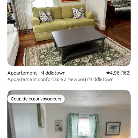
Appartement ⋅ Middletown
Évaluation moy
4,96 (162)
Appartement confortable à Newport/Middletown
Coup de cœur voyageurs
Coup de cœur voyageurs