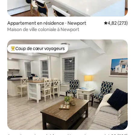
Appartement en résidence ⋅ Newport
Évaluation moy
4,82 (273)
Maison de ville coloniale à Newport
Coup de cœur voyageurs
Coups de cœur voyageurs les plus appréciés