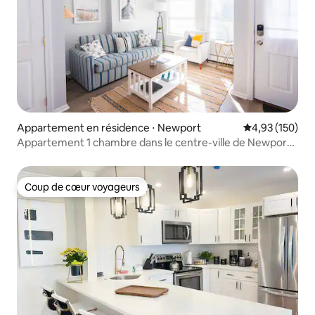
Appartement en résidence ⋅ Newport
Évaluation moy
4,93 (150)
Appartement 1 chambre dans le centre-ville de Newport !
À quelques pas de Thames St
Coup de cœur voyageurs
Coup de cœur voyageurs