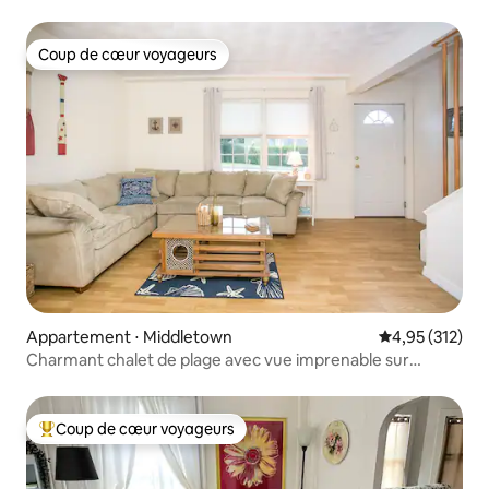
Coup de cœur voyageurs
Coup de cœur voyageurs
Appartement ⋅ Middletown
Évaluation moy
4,95 (312)
Charmant chalet de plage avec vue imprenable sur
l'océan !!
Coup de cœur voyageurs
Coups de cœur voyageurs les plus appréciés