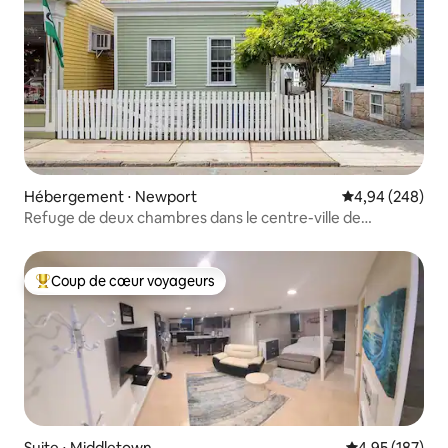
Hébergement ⋅ Newport
Évaluation moy
4,94 (248)
Refuge de deux chambres dans le centre-ville de
Newport !
Coup de cœur voyageurs
Coups de cœur voyageurs les plus appréciés
Suite ⋅ Middletown
Évaluation moy
4,95 (187)