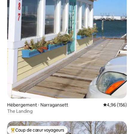
Hébergement ⋅ Narragansett
Évaluation moy
4,96 (156)
The Landing
Coup de cœur voyageurs
Coups de cœur voyageurs les plus appréciés