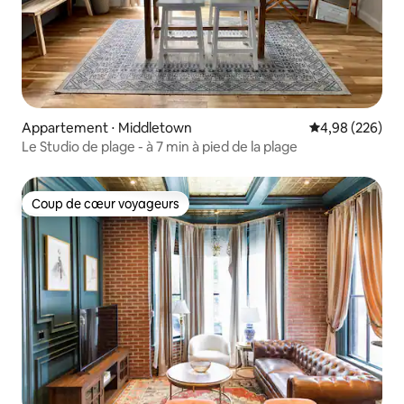
Appartement ⋅ Middletown
Évaluation moy
4,98 (226)
Le Studio de plage - à 7 min à pied de la plage
Coup de cœur voyageurs
Coup de cœur voyageurs