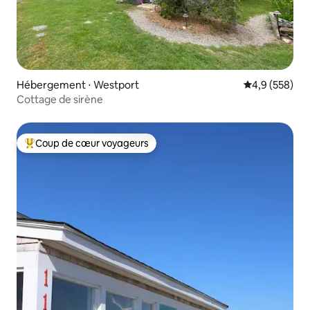
Hébergement ⋅ Westport
Évaluation mo
4,9 (558)
Cottage de sirène
Coup de cœur voyageurs
Coups de cœur voyageurs les plus appréciés