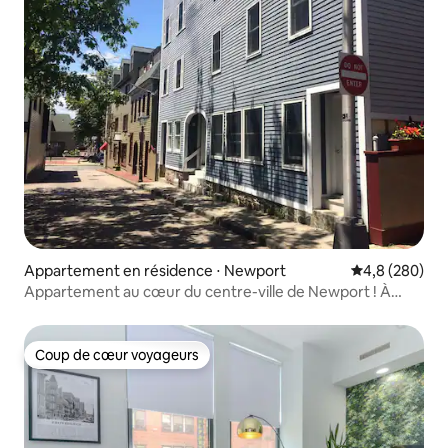
Appartement en résidence ⋅ Newport
Évaluation mo
4,8 (280)
Appartement au cœur du centre-ville de Newport ! À
quelques pas de tout !
Coup de cœur voyageurs
Coup de cœur voyageurs