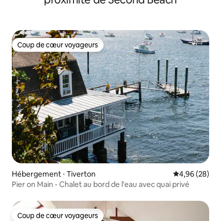
Coup de cœur voyageurs
Coup de cœur voyageurs
Hébergement ⋅ Tiverton
Évaluation mo
4,96 (28)
Pier on Main - Chalet au bord de l'eau avec quai privé
Coup de cœur voyageurs
Coup de cœur voyageurs