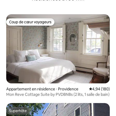
Coup de cœur voyageurs
Coup de cœur voyageurs
Appartement en résidence ⋅ Providence
Évaluation moy
4,94 (180)
Mon Reve Cottage Suite by PVDBNBs (2 lits, 1 salle de bain)
Superhôte
Superhôte