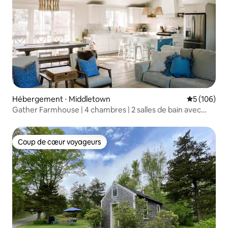
Hébergement ⋅ Middletown
Évaluation 
5 (106)
Gather Farmhouse | 4 chambres | 2 salles de bain avec
jacuzzi
Coup de cœur voyageurs
Coup de cœur voyageurs