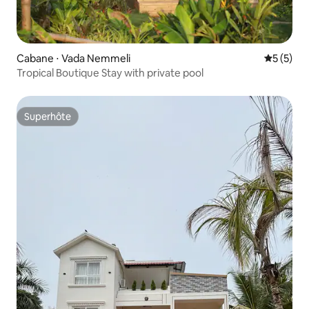
Cabane ⋅ Vada Nemmeli
Évaluatio
5 (5)
Tropical Boutique Stay with private pool
Superhôte
Superhôte