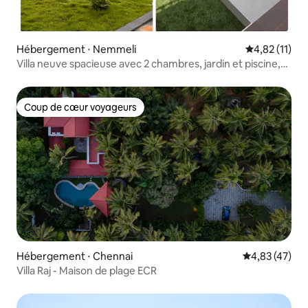
Hébergement ⋅ Nemmeli
Évaluation mo
4,82 (11)
Villa neuve spacieuse avec 2 chambres, jardin et piscine,
Nemelli
Coup de cœur voyageurs
Coup de cœur voyageurs
Hébergement ⋅ Chennai
Évaluation mo
4,83 (47)
Villa Raj - Maison de plage ECR