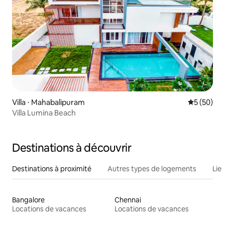
Villa ⋅ Mahabalipuram
Évaluation
5 (50)
Villa Lumina Beach
Destinations à découvrir
Destinations à proximité
Autres types de logements
Lie
Bangalore
Chennai
Locations de vacances
Locations de vacances