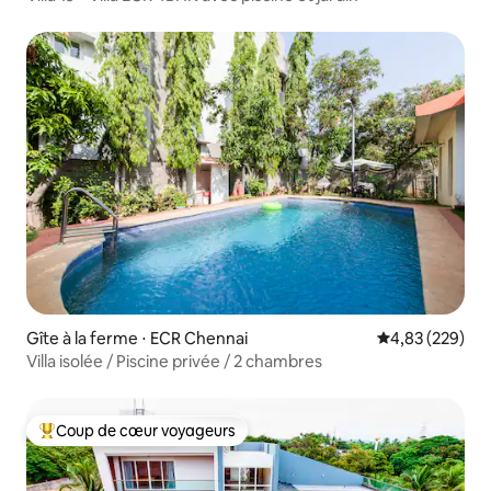
Gîte à la ferme ⋅ ECR Chennai
Évaluation moy
4,83 (229)
Villa isolée / Piscine privée / 2 chambres
Coup de cœur voyageurs
Coups de cœur voyageurs les plus appréciés