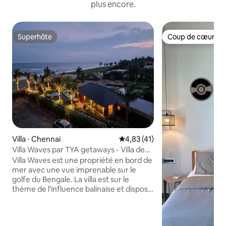
plus encore.
Superhôte
Coup de cœur vo
Superhôte
Coup de cœur vo
Villa ⋅ Chennai
Évaluation moyenne sur la base
4,83 (41)
Villa Waves par TYA getaways - Villa de
plage à Bali @ ECR
Villa Waves est une propriété en bord de
mer avec une vue imprenable sur le
golfe du Bengale. La villa est sur le
thème de l'influence balinaise et dispose
de 3 chambres avec un espace de vie et
de salle à manger. Il y a une piscine de
taille normale et une terrasse