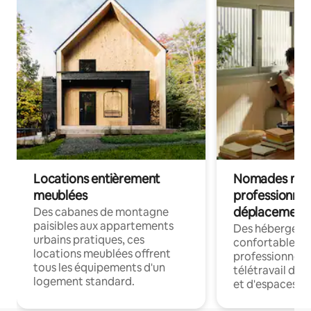
Locations entièrement
Nomades num
meublées
professionnel
déplacement
Des cabanes de montagne
paisibles aux appartements
Des hébergem
urbains pratiques, ces
confortables p
locations meublées offrent
professionnels
tous les équipements d'un
télétravail dis
logement standard.
et d'espaces de