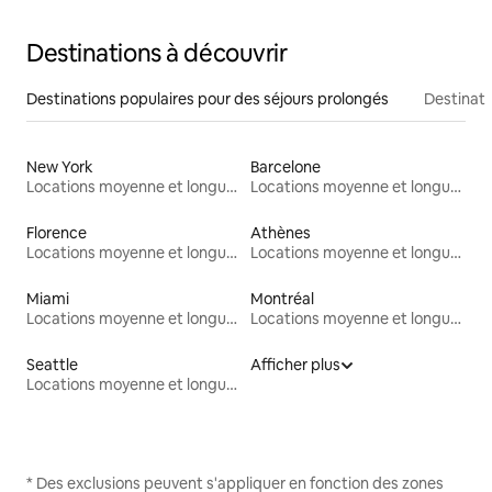
Destinations à découvrir
Destinations populaires pour des séjours prolongés
Destinati
New York
Barcelone
Locations moyenne et longue durée
Locations moyenne et longue durée
Florence
Athènes
Locations moyenne et longue durée
Locations moyenne et longue durée
Miami
Montréal
Locations moyenne et longue durée
Locations moyenne et longue durée
Seattle
Afficher plus
Locations moyenne et longue durée
* Des exclusions peuvent s'appliquer en fonction des zones