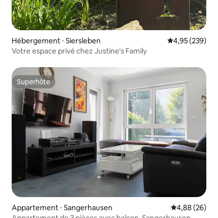
Hébergement ⋅ Siersleben
Évaluation moy
4,95 (239)
Votre espace privé chez Justine's Family
Superhôte
Superhôte
Appartement ⋅ Sangerhausen
Évaluation mo
4,88 (26)
Appartement de 3 pièces avec balcon, Sangerhausen