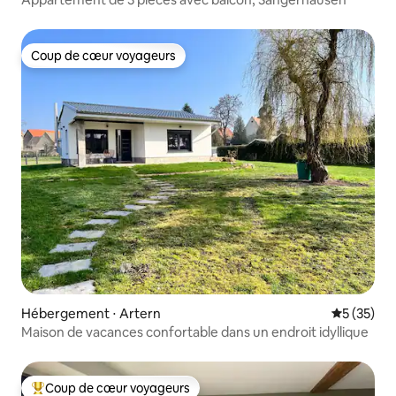
Coup de cœur voyageurs
Coup de cœur voyageurs
Hébergement ⋅ Artern
Évaluation
5 (35)
Maison de vacances confortable dans un endroit idyllique
Coup de cœur voyageurs
Coups de cœur voyageurs les plus appréciés