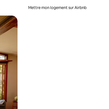
Mettre mon logement sur Airbnb
sant glisser.