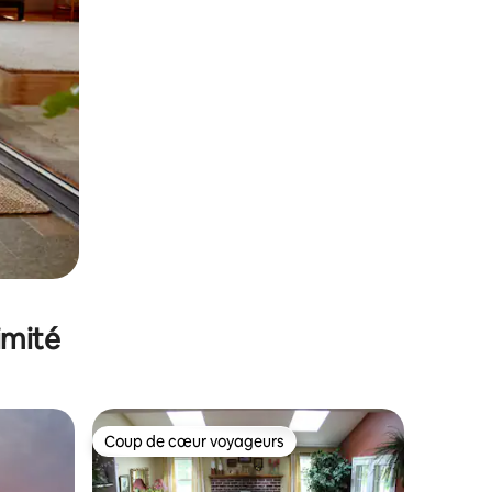
imité
Coup de cœur voyageurs
lus appréciés
Coup de cœur voyageurs