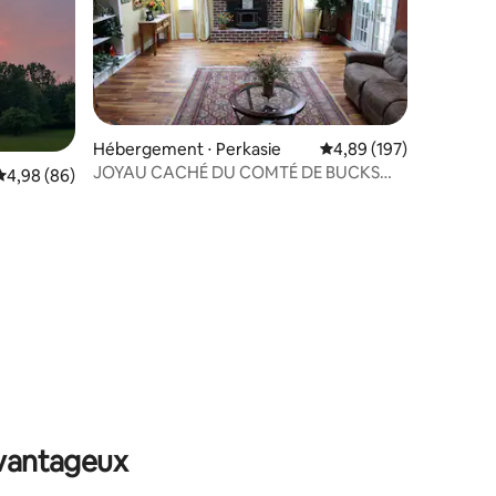
Hébergement ⋅ Perkasie
Évaluation moyenne sur
4,89 (197)
JOYAU CACHÉ DU COMTÉ DE BUCKS
Évaluation moyenne sur la base de 86 commentaires : 4,98 sur 5
4,98 (86)
ISOLÉ SUR 10 ACRES
mmentaires : 5 sur 5
avantageux