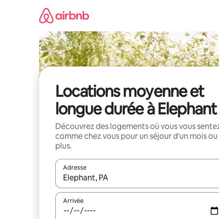
Aller
directement
au
contenu
Locations moyenne et
longue durée à Elephant
Découvrez des logements où vous vous sente
comme chez vous pour un séjour d'un mois ou
plus.
Adresse
Lorsque les résultats s'affichent, utilisez les flèc
Arrivée