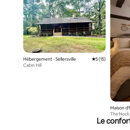
Hébergement ⋅ Sellersville
Évaluation moyenne
5 (15)
Cabin Hill
Maison d'
The Nock 
Le confor
comté de