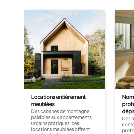
Locations entièrement
Noma
meublées
prof
dépl
Des cabanes de montagne
paisibles aux appartements
Des 
urbains pratiques, ces
confo
locations meublées offrent
profe