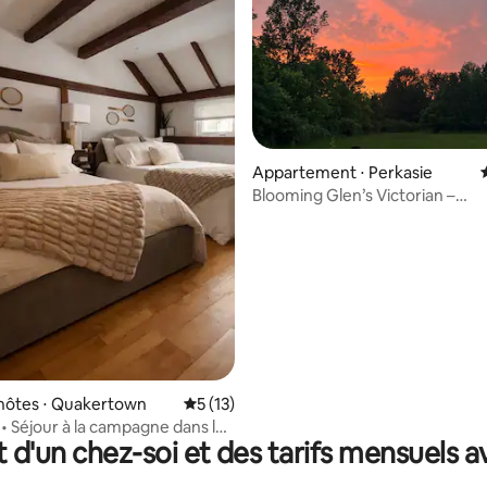
Appartement ⋅ Perkasie
Blooming Glen’s Victorian –
Appartement de 37 m²
 sur la base de 15 commentaires : 5 sur 5
hôtes ⋅ Quakertown
Évaluation moyenne sur la base de 13 co
5 (13)
• Séjour à la campagne dans le
t d'un chez-soi et des tarifs mensuels 
 Bucks