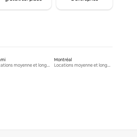
ami
Montréal
Locations moyenne et longue durée
Locations moyenne et longue durée