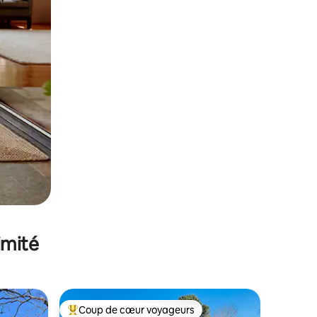
imité
Coup de cœur voyageurs
lus appréciés
Coups de cœur voyageurs les plus appréciés