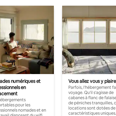
des numériques et
Vous allez vous y plaire
essionnels en
Parfois, l'hébergement fai
voyage. Qu'il s'agisse de
acement
cabanes à flanc de falais
hébergements
de péniches tranquilles, 
rtables pour les
locations sont dotées de
ssionnels nomades et en
caractéristiques uniques
ravail disposant du wifi