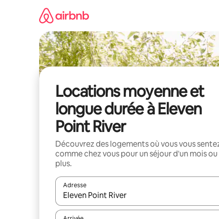
Aller
directement
au
contenu
Locations moyenne et
longue durée à Eleven
Point River
Découvrez des logements où vous vous sente
comme chez vous pour un séjour d'un mois ou
plus.
Adresse
Lorsque les résultats s'affichent, utilisez les flèc
Arrivée