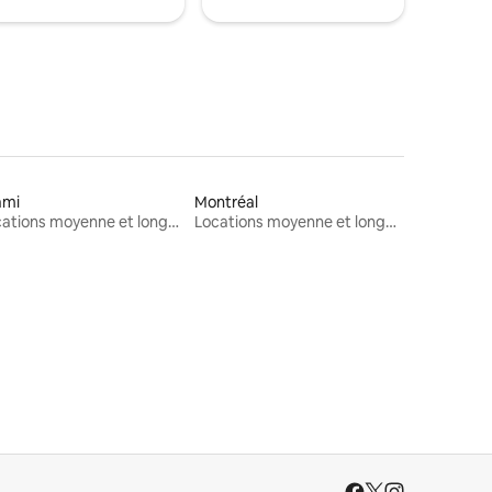
ami
Montréal
Locations moyenne et longue durée
Locations moyenne et longue durée