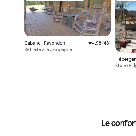
Cabane ⋅ Ravenden
Évaluation moyenne sur
4,98 (48)
Retraite à la campagne
Hébergem
Stone Rid
Le confor