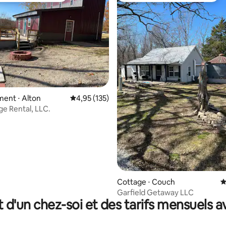
 la base de 48 commentaires : 4,98 sur 5
ent ⋅ Alton
Évaluation moyenne sur la base de 135 comme
4,95 (135)
ge Rental, LLC.
Cottage ⋅ Couch
É
Garfield Getaway LLC
t d'un chez-soi et des tarifs mensuels 