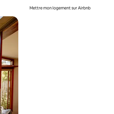
Mettre mon logement sur Airbnb
sant glisser.