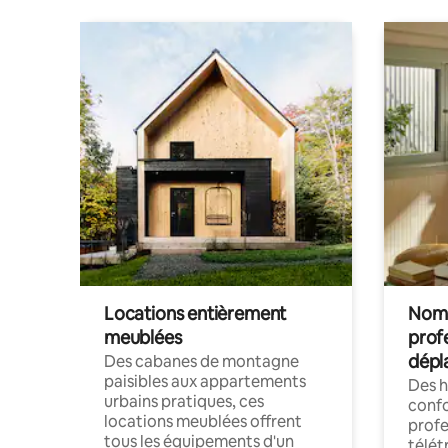
Locations entièrement
Noma
meublées
prof
dépl
Des cabanes de montagne
paisibles aux appartements
Des 
urbains pratiques, ces
confo
locations meublées offrent
profe
tous les équipements d'un
télét