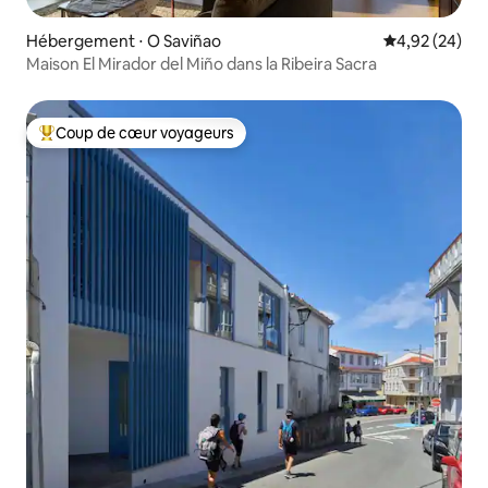
Hébergement ⋅ O Saviñao
Évaluation mo
4,92 (24)
Maison El Mirador del Miño dans la Ribeira Sacra
Coup de cœur voyageurs
Coups de cœur voyageurs les plus appréciés