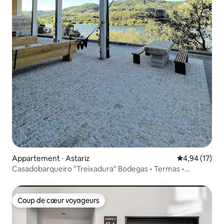
Appartement ⋅ Astariz
Évaluation mo
4,94 (17)
Casadobarqueiro "Treixadura" Bodegas • Termas •
Ourense
Coup de cœur voyageurs
Coup de cœur voyageurs