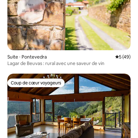
Suite ⋅ Pontevedra
Évaluation
5 (49)
Lagar de Beuvas : rural avec une saveur de vin
Coup de cœur voyageurs
Coup de cœur voyageurs