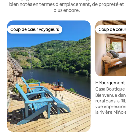
bien notés en termes d'emplacement, de propreté et
plus encore.
Coup de cœur voyageurs
Coup de cœur vo
Coup de cœur voyageurs
Coup de cœur vo
Hébergement ⋅ C
Casa Boutique Para
Bienvenue dans no
rural dans la Ribeira Sacra ! 
vue impressionnan
la rivière Miño e
notre charmante m
Entourée de vignes
jardin inspiré par 