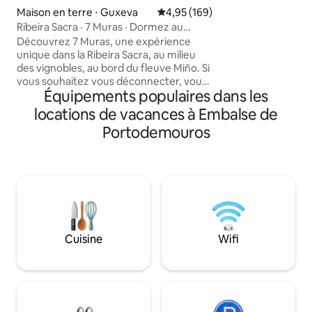
propriété offre u
Maison en terre ⋅ Guxeva
Évaluation moyenne sur la base 
4,95 (169)
relaxante et inoubliable
Ribeira Sacra · 7 Muras · Dormez au
seulement 300 mèt
milieu des vignobles
Découvrez 7 Muras, une expérience
et à 1-2 km du poi
unique dans la Ribeira Sacra, au milieu
Mundo et de la pl
des vignobles, au bord du fleuve Miño. Si
vous promettons 
vous souhaitez vous déconnecter, vous
regretterez pas de
Équipements populaires dans les
trouverez ici le silence, la nature et le
Suivez-nous sur IG
calme. Vous séjournerez dans une cave
@casaboutiquepa
locations de vacances à Embalse de
traditionnelle restaurée avec charme,
Portodemouros
dans un cadre unique. Profitez de sa
spectaculaire douche à débordement
avec vue. Profitez de couchers de soleil
uniques et d'une expérience inoubliable
en pleine nature. Idéal pour les
escapades romantiques. À quelques
mètres du Chemin de Saint-Jacques-
de-Compostelle en hiver. Suivez-nous
Cuisine
Wifi
sur IG : @7_muras