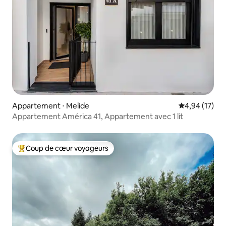
Appartement ⋅ Melide
Évaluation mo
4,94 (17)
Appartement América 41, Appartement avec 1 lit
Coup de cœur voyageurs
Coups de cœur voyageurs les plus appréciés